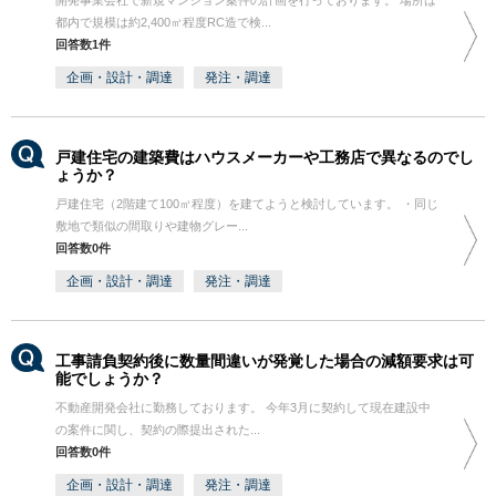
開発事業会社で新規マンション案件の計画を行っております。 場所は
都内で規模は約2,400㎡程度RC造で検...
回答数1件
企画・設計・調達
発注・調達
戸建住宅の建築費はハウスメーカーや工務店で異なるのでし
ょうか？
戸建住宅（2階建て100㎡程度）を建てようと検討しています。 ・同じ
敷地で類似の間取りや建物グレー...
回答数0件
企画・設計・調達
発注・調達
工事請負契約後に数量間違いが発覚した場合の減額要求は可
能でしょうか？
不動産開発会社に勤務しております。 今年3月に契約して現在建設中
の案件に関し、契約の際提出された...
回答数0件
企画・設計・調達
発注・調達