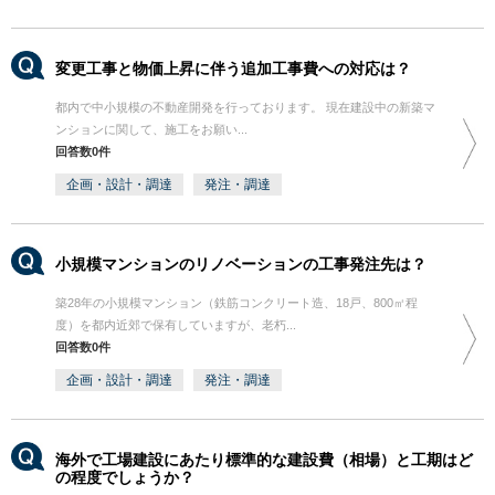
変更工事と物価上昇に伴う追加工事費への対応は？
都内で中小規模の不動産開発を行っております。 現在建設中の新築マ
ンションに関して、施工をお願い...
回答数0件
企画・設計・調達
発注・調達
小規模マンションのリノベーションの工事発注先は？
築28年の小規模マンション（鉄筋コンクリート造、18戸、800㎡程
度）を都内近郊で保有していますが、老朽...
回答数0件
企画・設計・調達
発注・調達
海外で工場建設にあたり標準的な建設費（相場）と工期はど
の程度でしょうか？