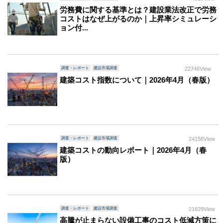
労務費に関する基準とは？建設業法改正で労務
コストはなぜ上がるのか｜上昇率シミュレーシ
ョン付...
調査・レポート
建設市場調査
22746View
建築コスト指数について｜2026年4月（春版）
調査・レポート
建設市場調査
24158View
建築コストの動向レポート｜2026年4月（春
版）
調査・レポート
建設市場調査
21629View
高騰が止まらない設備工事のコスト低減方策に