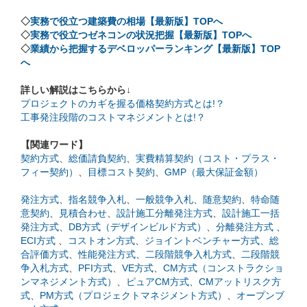
◇
実務で役立つ建築費の相場【最新版】TOPへ
◇
実務で役立つゼネコンの状況把握【最新版】TOPへ
◇
業績から把握するデベロッパーランキング【最新版】TOP
へ
詳しい解説はこちらから↓
プロジェクトのカギを握る価格契約方式とは!？
工事発注段階のコストマネジメントとは!？
【関連ワード】
契約方式
、
総価請負契約
、
実費精算契約（コスト・プラス・
フィー契約）
、
目標コスト契約
、
GMP（最大保証金額）
発注方式
、
指名競争入札
、
一般競争入札
、
随意契約
、
特命随
意契約
、
見積合わせ
、
設計施工分離発注方式
、
設計施工一括
発注方式
、
DB方式（デザインビルド方式）
、
分離発注方式
、
ECI方式
、
コストオン方式
、
ジョイントベンチャー方式
、
総
合評価方式
、
性能発注方式
、
二段階競争入札方式
、
二段階競
争入札方式
、
PFI方式
、
VE方式
、
CM方式（コンストラクショ
ンマネジメント方式）
、
ピュアCM方式
、
CMアットリスク方
式
、
PM方式（プロジェクトマネジメント方式）
、
オープンブ