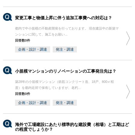
変更工事と物価上昇に伴う追加工事費への対応は？
都内で中小規模の不動産開発を行っております。 現在建設中の新築マ
ンションに関して、施工をお願い...
回答数0件
企画・設計・調達
発注・調達
小規模マンションのリノベーションの工事発注先は？
築28年の小規模マンション（鉄筋コンクリート造、18戸、800㎡程
度）を都内近郊で保有していますが、老朽...
回答数0件
企画・設計・調達
発注・調達
海外で工場建設にあたり標準的な建設費（相場）と工期はど
の程度でしょうか？