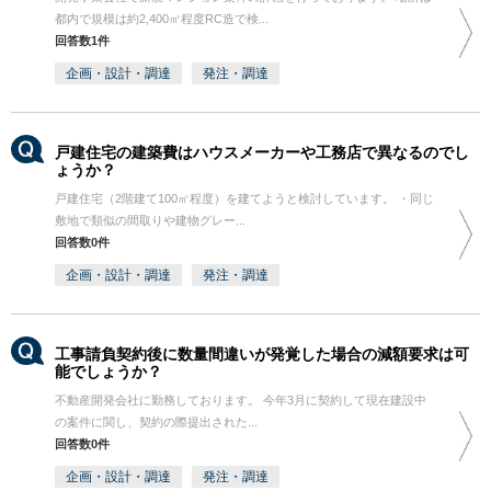
都内で規模は約2,400㎡程度RC造で検...
回答数1件
企画・設計・調達
発注・調達
戸建住宅の建築費はハウスメーカーや工務店で異なるのでし
ょうか？
戸建住宅（2階建て100㎡程度）を建てようと検討しています。 ・同じ
敷地で類似の間取りや建物グレー...
回答数0件
企画・設計・調達
発注・調達
工事請負契約後に数量間違いが発覚した場合の減額要求は可
能でしょうか？
不動産開発会社に勤務しております。 今年3月に契約して現在建設中
の案件に関し、契約の際提出された...
回答数0件
企画・設計・調達
発注・調達