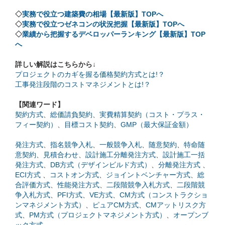
◇
実務で役立つ建築費の相場【最新版】TOPへ
◇
実務で役立つゼネコンの状況把握【最新版】TOPへ
◇
業績から把握するデベロッパーランキング【最新版】TOP
へ
詳しい解説はこちらから↓
プロジェクトのカギを握る価格契約方式とは!？
工事発注段階のコストマネジメントとは!？
【関連ワード】
契約方式
、
総価請負契約
、
実費精算契約（コスト・プラス・
フィー契約）
、
目標コスト契約
、
GMP（最大保証金額）
発注方式
、
指名競争入札
、
一般競争入札
、
随意契約
、
特命随
意契約
、
見積合わせ
、
設計施工分離発注方式
、
設計施工一括
発注方式
、
DB方式（デザインビルド方式）
、
分離発注方式
、
ECI方式
、
コストオン方式
、
ジョイントベンチャー方式
、
総
合評価方式
、
性能発注方式
、
二段階競争入札方式
、
二段階競
争入札方式
、
PFI方式
、
VE方式
、
CM方式（コンストラクショ
ンマネジメント方式）
、
ピュアCM方式
、
CMアットリスク方
式
、
PM方式（プロジェクトマネジメント方式）
、
オープンブ