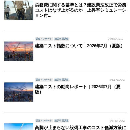
労務費に関する基準とは？建設業法改正で労務
コストはなぜ上がるのか｜上昇率シミュレーシ
ョン付...
調査・レポート
建設市場調査
22992View
建築コスト指数について｜2026年7月（夏版）
調査・レポート
建設市場調査
24474View
建築コストの動向レポート｜2026年7月（夏
版）
調査・レポート
建設市場調査
21661View
高騰が止まらない設備工事のコスト低減方策に