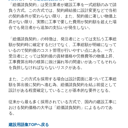
「総価請負契約」は受注業者が建設工事を一式総額のみで請
負う方式。この方式では、契約締結後に設計変更などで当初
の契約条件が変わらない限り、また、契約後に著しい物価上
昇がない限り、実際に工事で要した費用が契約額を超えた場
合でも発注者から追加の支払いが発生しない。
「総価請負契約」の特徴は、発注者にとっては支払う工事総
額が契約時に確定するだけでなく、工事総額が明確になって
いるので契約後のコスト管理が行いやすい点にある。一方、
受注者にとっては契約後の資材価格や労務費等の物価上昇、
工事費算出時の積算に抜け漏れ等の間違いがあってもそれら
を負担しなければならないリスクがある。
また、この方式を採用する場合は設計図面に基づいて工事総
額を算出後に契約へ進む為、総価請負契約を結ぶ前提として
設計がある程度確定していることが基本的な要件となる。
従来から最も多く採用されている方式で、国内の建設工事に
おける契約価格の大半は「総価請負契約」によるものであ
る。
建設用語集TOPへ戻る