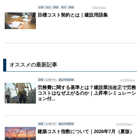
企画・設計・調達
発注・調達
7550View
目標コスト契約とは｜建設用語集
オススメの最新記事
調査・レポート
建設市場調査
4158View
労務費に関する基準とは？建設業法改正で労務
コストはなぜ上がるのか｜上昇率シミュレーシ
ョン付...
調査・レポート
建設市場調査
23258View
建築コスト指数について｜2026年7月（夏版）