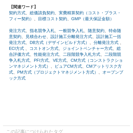
【関連ワード】
契約方式
、
総価請負契約
、
実費精算契約（コスト・プラス・
フィー契約）
、
目標コスト契約
、
GMP（最大保証金額）
発注方式
、
指名競争入札
、
一般競争入札
、
随意契約
、
特命随
意契約
、
見積合わせ
、
設計施工分離発注方式
、
設計施工一括
発注方式
、
DB方式（デザインビルド方式）
、
分離発注方式
、
ECI方式
、
コストオン方式
、
ジョイントベンチャー方式
、
総
合評価方式
、
性能発注方式
、
二段階競争入札方式
、
二段階競
争入札方式
、
PFI方式
、
VE方式
、
CM方式（コンストラクショ
ンマネジメント方式）
、
ピュアCM方式
、
CMアットリスク方
式
、
PM方式（プロジェクトマネジメント方式）
、
オープンブ
ック方式
この記事につけられたタグ