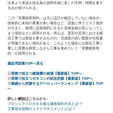
注者より承認を得る為の資料作成に多くの手間・時間を要す
る点が挙げられる。
この「実費精算契約」は主に設計が確定していない場合や、
技術的に未知の要素が多い場合など、請負に伴うリスク負担
が大きく、無理に請負契約にすると見積金額が高くなってし
まう場合などに採用される。例えば、震災や災害における復
旧工事では緊急を要するものの、完成度の高い図面や仕様書
が準備できない場合があり、このような場合には順次工事に
要した実費を精算しながら工事を進めていく「実費精算契
約」が採用される。
建設用語集TOPへ戻る
◇
実務で役立つ建築費の相場【最新版】TOPへ
◇
実務で役立つゼネコンの状況把握【最新版】TOPへ
◇
業績から把握するデベロッパーランキング【最新版】TOP
へ
詳しい解説はこちらから↓
プロジェクトのカギを握る価格契約方式とは!？
工事発注段階のコストマネジメントとは!？