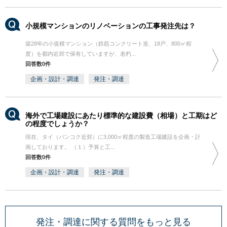
小規模マンションのリノベーションの工事発注先は？
築28年の小規模マンション（鉄筋コンクリート造、18戸、800㎡程
度）を都内近郊で保有していますが、老朽...
回答数0件
企画・設計・調達
発注・調達
海外で工場建設にあたり標準的な建設費（相場）と工期はど
の程度でしょうか？
現在、タイ（バンコク近郊）に3,000㎡程度の製造工場建設を企画・計
画しております。 （１）予算と工...
回答数0件
企画・設計・調達
発注・調達
発注・調達に関する質問をもっと見る