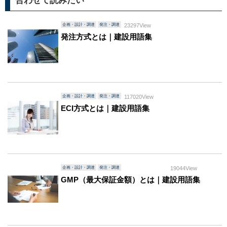
合わせて読みたい
企画・設計・調達
発注・調達
23297View
発注方式とは｜建設用語集
企画・設計・調達
発注・調達
117020View
ECI方式とは｜建設用語集
企画・設計・調達
発注・調達
19044View
GMP（最大保証金額）とは｜建設用語集