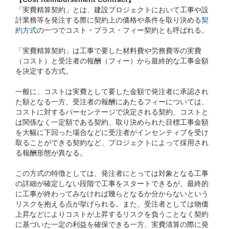
「実費精算契約」とは、建設プロジェクトにおいて工事や設
計業務等を発注する際に契約上の価格や条件を取り決める
契
約方式
の一つでコスト・プラス・フィー契約とも呼ばれる。
「実費精算契約」は工事で要した材料費や労務費等の実費
（コスト）と受注者の報酬（フィー）から最終的な工事金額
を決定する方式。
一般に、コストは実費として要した金額で発注者に承認され
た額となる一方、受注者の報酬にあたるフィーについては、
コストに対するパーセンテージで決定される契約、コストと
は関係なく一定額である契約、取り決められた目標工事金額
を大幅に下回った場合などに受注者がインセンティブを受け
取ることができる契約など、プロジェクトによって採用され
る報酬形態が異なる。
この方式の特徴としては、発注者にとっては対象となる工事
の詳細が確定しない段階で工事をスタートできるが、最終的
に工事が終わってみなければ幾らとなるか分からないという
リスクを抱える点が挙げられる。また、受注者としては物価
上昇などによりコストが上昇するリスクを負うことなく契約
に基づいた一定の利益を確保できる一方、実費清算の際に発