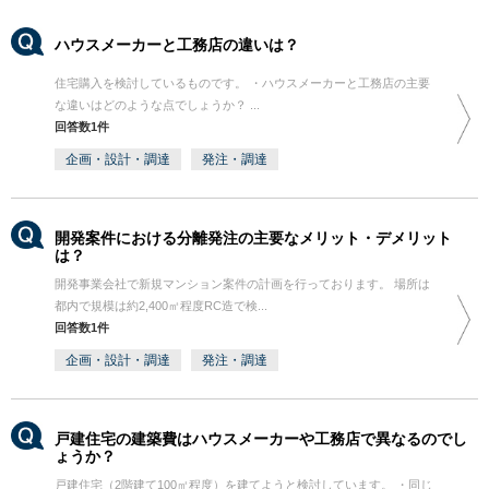
ハウスメーカーと工務店の違いは？
住宅購入を検討しているものです。 ・ハウスメーカーと工務店の主要
な違いはどのような点でしょうか？ ...
回答数1件
企画・設計・調達
発注・調達
開発案件における分離発注の主要なメリット・デメリット
は？
開発事業会社で新規マンション案件の計画を行っております。 場所は
都内で規模は約2,400㎡程度RC造で検...
回答数1件
企画・設計・調達
発注・調達
戸建住宅の建築費はハウスメーカーや工務店で異なるのでし
ょうか？
戸建住宅（2階建て100㎡程度）を建てようと検討しています。 ・同じ