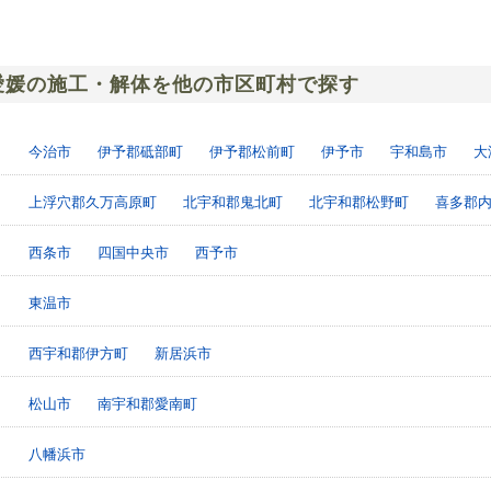
愛媛の施工・解体を他の市区町村で探す
今治市
伊予郡砥部町
伊予郡松前町
伊予市
宇和島市
大
上浮穴郡久万高原町
北宇和郡鬼北町
北宇和郡松野町
喜多郡
西条市
四国中央市
西予市
東温市
西宇和郡伊方町
新居浜市
松山市
南宇和郡愛南町
八幡浜市