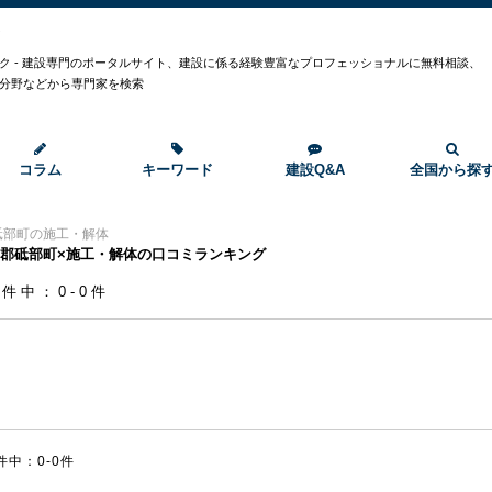
ク
ク - 建設専門のポータルサイト、建設に係る経験豊富なプロフェッショナルに無料相談、
分野などから専門家を検索
コラム
キーワード
建設Q&A
全国から探
砥部町の施工・解体
郡砥部町×施工・解体の口コミランキング
0件中：0-0件
件中：0-0件