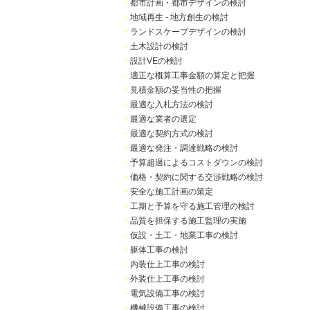
・
都市計画・都市デザインの検討
・
地域再生 - 地方創生の検討
・
ランドスケープデザインの検討
・
土木設計の検討
・
設計VEの検討
・
適正な概算工事金額の算定と把握
・
見積金額の妥当性の把握
・
最適な入札方法の検討
・
最適な業者の選定
・
最適な契約方式の検討
・
最適な発注・調達戦略の検討
・
予算超過によるコストダウンの検討
・
価格・契約に関する交渉戦略の検討
・
安全な施工計画の策定
・
工期と予算を守る施工管理の検討
・
品質を担保する施工監理の実施
・
仮設・土工・地業工事の検討
・
躯体工事の検討
・
内装仕上工事の検討
・
外装仕上工事の検討
・
電気設備工事の検討
・
機械設備工事の検討