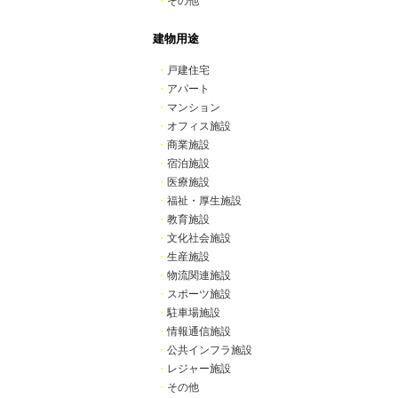
・
その他
建物用途
・
戸建住宅
・
アパート
・
マンション
・
オフィス施設
・
商業施設
・
宿泊施設
・
医療施設
・
福祉・厚生施設
・
教育施設
・
文化社会施設
・
生産施設
・
物流関連施設
・
スポーツ施設
・
駐車場施設
・
情報通信施設
・
公共インフラ施設
・
レジャー施設
・
その他