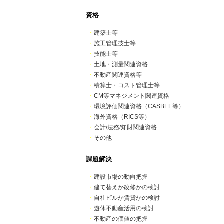
資格
・
建築士等
・
施工管理技士等
・
技能士等
・
土地・測量関連資格
・
不動産関連資格等
・
積算士・コスト管理士等
・
CM等マネジメント関連資格
・
環境評価関連資格（CASBEE等）
・
海外資格（RICS等）
・
会計/法務/知財関連資格
・
その他
課題解決
・
建設市場の動向把握
・
建て替えか改修かの検討
・
自社ビルか賃貸かの検討
・
遊休不動産活用の検討
・
不動産の価値の把握