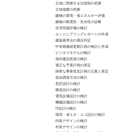
・
立地に関連する法規制の把握
・
立地地盤の把握
・
建物の環境・省エネルギー評価
・
建物の耐震性・安全性の診断
・
住宅性能評価の検討
・
エンジニアリングレポートの作成
・
建築基準法の適合判定
・
中長期修繕更新計画の検討と作成
・
ビジネスモデルの検討
・
海外建設投資の検討
・
適正な予算計画の策定
・
綿密な事業収支計画の立案と策定
・
資金調達方法の検討
・
意匠設計の検討
・
構造設計の検討
・
電気設備設計の検討
・
機械設備設計の検討
・
IT設計の検討
・
環境・省エネ・エコ設計の検討
・
内装デザインの検討
・
外装デザインの検討