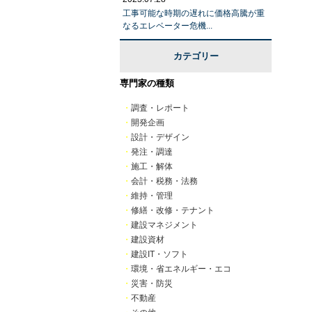
工事可能な時期の遅れに価格高騰が重
なるエレベーター危機...
カテゴリー
専門家の種類
・
調査・レポート
・
開発企画
・
設計・デザイン
・
発注・調達
・
施工・解体
・
会計・税務・法務
・
維持・管理
・
修繕・改修・テナント
・
建設マネジメント
・
建設資材
・
建設IT・ソフト
・
環境・省エネルギー・エコ
・
災害・防災
・
不動産