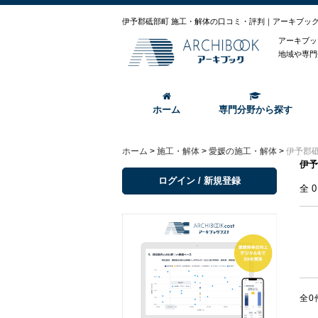
伊予郡砥部町 施工・解体の口コミ・評判｜アーキブッ
アーキブッ
地域や専門
ホーム
専門分野から探す
ホーム
>
施工・解体
>
愛媛の施工・解体
>
伊予郡
伊予
ログイン / 新規登録
全
全0