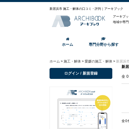
新居浜市 施工・解体の口コミ・評判｜アーキブック
アーキブッ
地域や専門
ホーム
専門分野から探す
ホーム
>
施工・解体
>
愛媛の施工・解体
>
新居浜
新居
ログイン / 新規登録
全
全0