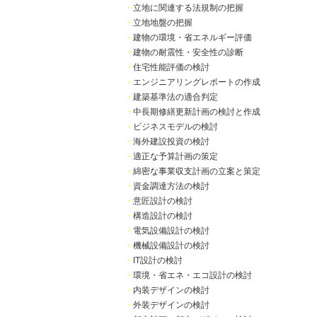
・
立地に関連する法規制の把握
・
立地地盤の把握
・
建物の環境・省エネルギー評価
・
建物の耐震性・安全性の診断
・
住宅性能評価の検討
・
エンジニアリングレポートの作成
・
建築基準法の適合判定
・
中長期修繕更新計画の検討と作成
・
ビジネスモデルの検討
・
海外建設投資の検討
・
適正な予算計画の策定
・
綿密な事業収支計画の立案と策定
・
資金調達方法の検討
・
意匠設計の検討
・
構造設計の検討
・
電気設備設計の検討
・
機械設備設計の検討
・
IT設計の検討
・
環境・省エネ・エコ設計の検討
・
内装デザインの検討
・
外装デザインの検討