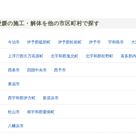
愛媛の施工・解体を他の市区町村で探す
今治市
伊予郡砥部町
伊予郡松前町
伊予市
宇和島市
大
上浮穴郡久万高原町
北宇和郡鬼北町
北宇和郡松野町
喜多郡
西条市
四国中央市
西予市
東温市
西宇和郡伊方町
新居浜市
松山市
南宇和郡愛南町
八幡浜市