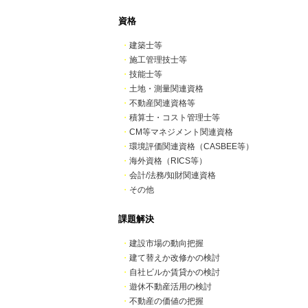
資格
・
建築士等
・
施工管理技士等
・
技能士等
・
土地・測量関連資格
・
不動産関連資格等
・
積算士・コスト管理士等
・
CM等マネジメント関連資格
・
環境評価関連資格（CASBEE等）
・
海外資格（RICS等）
・
会計/法務/知財関連資格
・
その他
課題解決
・
建設市場の動向把握
・
建て替えか改修かの検討
・
自社ビルか賃貸かの検討
・
遊休不動産活用の検討
・
不動産の価値の把握