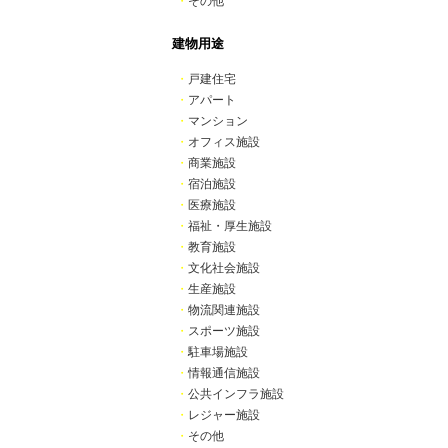
・
その他
建物用途
・
戸建住宅
・
アパート
・
マンション
・
オフィス施設
・
商業施設
・
宿泊施設
・
医療施設
・
福祉・厚生施設
・
教育施設
・
文化社会施設
・
生産施設
・
物流関連施設
・
スポーツ施設
・
駐車場施設
・
情報通信施設
・
公共インフラ施設
・
レジャー施設
・
その他