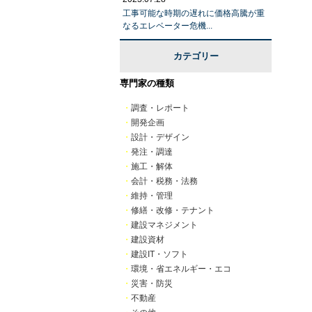
工事可能な時期の遅れに価格高騰が重
なるエレベーター危機...
カテゴリー
専門家の種類
・
調査・レポート
・
開発企画
・
設計・デザイン
・
発注・調達
・
施工・解体
・
会計・税務・法務
・
維持・管理
・
修繕・改修・テナント
・
建設マネジメント
・
建設資材
・
建設IT・ソフト
・
環境・省エネルギー・エコ
・
災害・防災
・
不動産