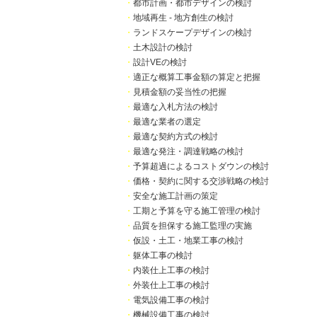
・
都市計画・都市デザインの検討
・
地域再生 - 地方創生の検討
・
ランドスケープデザインの検討
・
土木設計の検討
・
設計VEの検討
・
適正な概算工事金額の算定と把握
・
見積金額の妥当性の把握
・
最適な入札方法の検討
・
最適な業者の選定
・
最適な契約方式の検討
・
最適な発注・調達戦略の検討
・
予算超過によるコストダウンの検討
・
価格・契約に関する交渉戦略の検討
・
安全な施工計画の策定
・
工期と予算を守る施工管理の検討
・
品質を担保する施工監理の実施
・
仮設・土工・地業工事の検討
・
躯体工事の検討
・
内装仕上工事の検討
・
外装仕上工事の検討
・
電気設備工事の検討
・
機械設備工事の検討