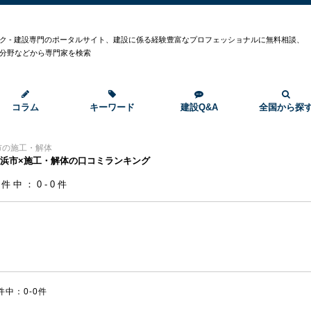
ク - 建設専門のポータルサイト、建設に係る経験豊富なプロフェッショナルに無料相談、
分野などから専門家を検索
コラム
キーワード
建設Q&A
全国から探
市の施工・解体
浜市×施工・解体の口コミランキング
0件中：0-0件
件中：0-0件