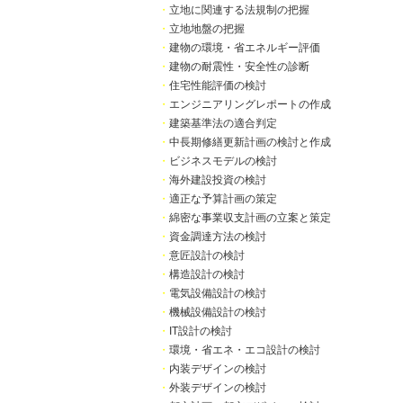
・
立地に関連する法規制の把握
・
立地地盤の把握
・
建物の環境・省エネルギー評価
・
建物の耐震性・安全性の診断
・
住宅性能評価の検討
・
エンジニアリングレポートの作成
・
建築基準法の適合判定
・
中長期修繕更新計画の検討と作成
・
ビジネスモデルの検討
・
海外建設投資の検討
・
適正な予算計画の策定
・
綿密な事業収支計画の立案と策定
・
資金調達方法の検討
・
意匠設計の検討
・
構造設計の検討
・
電気設備設計の検討
・
機械設備設計の検討
・
IT設計の検討
・
環境・省エネ・エコ設計の検討
・
内装デザインの検討
・
外装デザインの検討