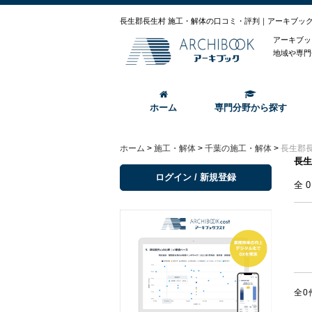
長生郡長生村 施工・解体の口コミ・評判｜アーキブッ
アーキブッ
地域や専門
ホーム
専門分野から探す
ホーム
>
施工・解体
>
千葉の施工・解体
>
長生郡
長生
ログイン / 新規登録
全
全0