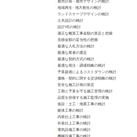
・
都市計画・都市デザインの検討
・
地域再生 - 地方創生の検討
・
ランドスケープデザインの検討
・
土木設計の検討
・
設計VEの検討
・
適正な概算工事金額の算定と把握
・
見積金額の妥当性の把握
・
最適な入札方法の検討
・
最適な業者の選定
・
最適な契約方式の検討
・
最適な発注・調達戦略の検討
・
予算超過によるコストダウンの検討
・
価格・契約に関する交渉戦略の検討
・
安全な施工計画の策定
・
工期と予算を守る施工管理の検討
・
品質を担保する施工監理の実施
・
仮設・土工・地業工事の検討
・
躯体工事の検討
・
内装仕上工事の検討
・
外装仕上工事の検討
・
電気設備工事の検討
・
機械設備工事の検討