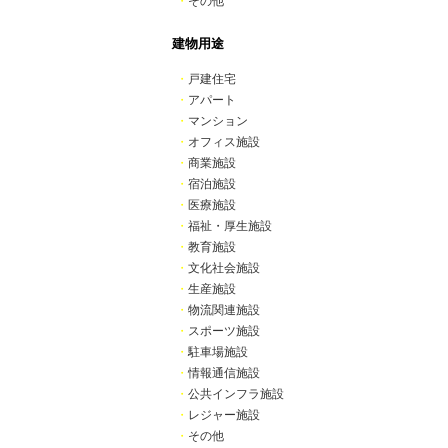
・
その他
建物用途
・
戸建住宅
・
アパート
・
マンション
・
オフィス施設
・
商業施設
・
宿泊施設
・
医療施設
・
福祉・厚生施設
・
教育施設
・
文化社会施設
・
生産施設
・
物流関連施設
・
スポーツ施設
・
駐車場施設
・
情報通信施設
・
公共インフラ施設
・
レジャー施設
・
その他