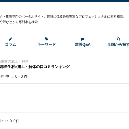
ク
ク - 建設専門のポータルサイト、建設に係る経験豊富なプロフェッショナルに無料相談、
分野などから専門家を検索
コラム
キーワード
建設Q&A
全国から探
長生村の施工・解体
郡長生村×施工・解体の口コミランキング
0件中：0-0件
件中：0-0件