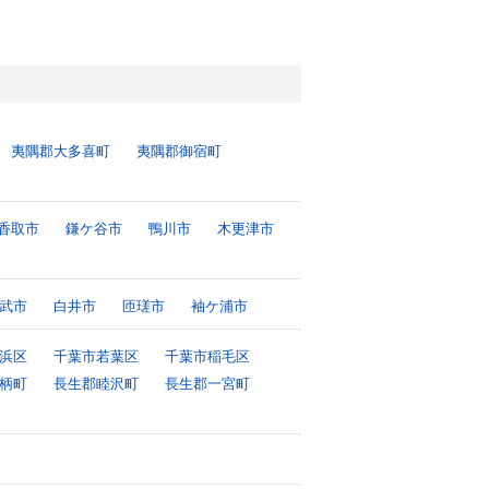
夷隅郡大多喜町
夷隅郡御宿町
香取市
鎌ケ谷市
鴨川市
木更津市
武市
白井市
匝瑳市
袖ケ浦市
浜区
千葉市若葉区
千葉市稲毛区
柄町
長生郡睦沢町
長生郡一宮町