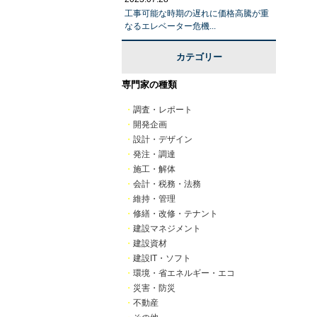
工事可能な時期の遅れに価格高騰が重
なるエレベーター危機...
カテゴリー
専門家の種類
・
調査・レポート
・
開発企画
・
設計・デザイン
・
発注・調達
・
施工・解体
・
会計・税務・法務
・
維持・管理
・
修繕・改修・テナント
・
建設マネジメント
・
建設資材
・
建設IT・ソフト
・
環境・省エネルギー・エコ
・
災害・防災
・
不動産