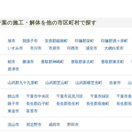
千葉の施工・解体を他の市区町村で探す
旭市
我孫子市
安房郡鋸南町
印旛郡栄町
印旛郡酒々井町
いすみ市
市川市
市原市
印西市
浦安市
大網白里市
柏市
勝浦市
香取郡神崎町
香取郡多古町
香取郡東庄町
君津市
山武郡九十九里町
山武郡芝山町
山武郡横芝光町
佐倉市
山
館山市
千葉市中央区
千葉市花見川区
千葉市緑区
千葉市美
銚子市
長生郡白子町
長生郡長生村
長生郡長南町
長生郡長
東金市
富里市
流山市
習志野市
成田市
野田市