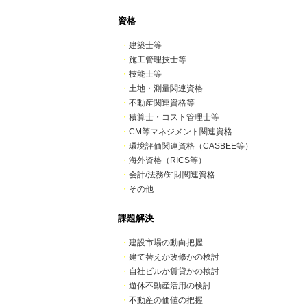
資格
・
建築士等
・
施工管理技士等
・
技能士等
・
土地・測量関連資格
・
不動産関連資格等
・
積算士・コスト管理士等
・
CM等マネジメント関連資格
・
環境評価関連資格（CASBEE等）
・
海外資格（RICS等）
・
会計/法務/知財関連資格
・
その他
課題解決
・
建設市場の動向把握
・
建て替えか改修かの検討
・
自社ビルか賃貸かの検討
・
遊休不動産活用の検討
・
不動産の価値の把握