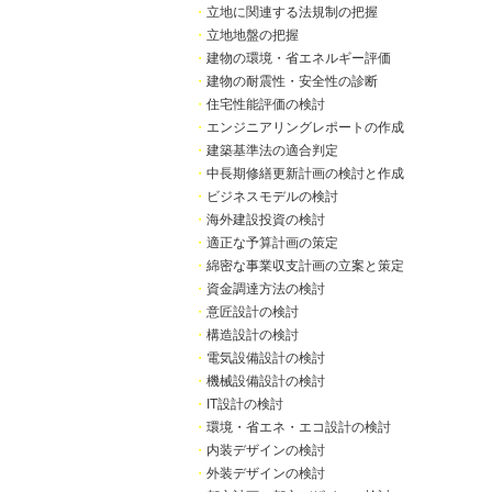
・
立地に関連する法規制の把握
・
立地地盤の把握
・
建物の環境・省エネルギー評価
・
建物の耐震性・安全性の診断
・
住宅性能評価の検討
・
エンジニアリングレポートの作成
・
建築基準法の適合判定
・
中長期修繕更新計画の検討と作成
・
ビジネスモデルの検討
・
海外建設投資の検討
・
適正な予算計画の策定
・
綿密な事業収支計画の立案と策定
・
資金調達方法の検討
・
意匠設計の検討
・
構造設計の検討
・
電気設備設計の検討
・
機械設備設計の検討
・
IT設計の検討
・
環境・省エネ・エコ設計の検討
・
内装デザインの検討
・
外装デザインの検討