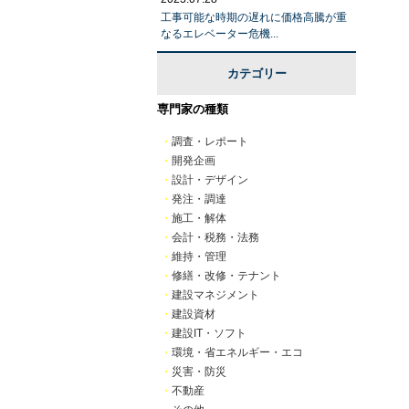
工事可能な時期の遅れに価格高騰が重
なるエレベーター危機...
カテゴリー
専門家の種類
・
調査・レポート
・
開発企画
・
設計・デザイン
・
発注・調達
・
施工・解体
・
会計・税務・法務
・
維持・管理
・
修繕・改修・テナント
・
建設マネジメント
・
建設資材
・
建設IT・ソフト
・
環境・省エネルギー・エコ
・
災害・防災
・
不動産