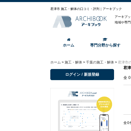
君津市 施工・解体の口コミ・評判｜アーキブック
アーキブッ
地域や専門
ホーム
専門分野から探す
ホーム
>
施工・解体
>
千葉の施工・解体
>
君津市
君津
ログイン / 新規登録
全
全0