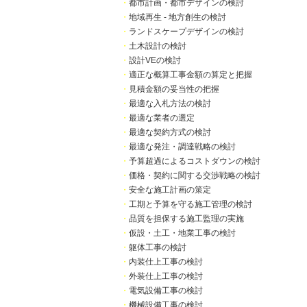
・
都市計画・都市デザインの検討
・
地域再生 - 地方創生の検討
・
ランドスケープデザインの検討
・
土木設計の検討
・
設計VEの検討
・
適正な概算工事金額の算定と把握
・
見積金額の妥当性の把握
・
最適な入札方法の検討
・
最適な業者の選定
・
最適な契約方式の検討
・
最適な発注・調達戦略の検討
・
予算超過によるコストダウンの検討
・
価格・契約に関する交渉戦略の検討
・
安全な施工計画の策定
・
工期と予算を守る施工管理の検討
・
品質を担保する施工監理の実施
・
仮設・土工・地業工事の検討
・
躯体工事の検討
・
内装仕上工事の検討
・
外装仕上工事の検討
・
電気設備工事の検討
・
機械設備工事の検討