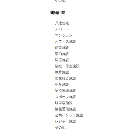
・
その他
建物用途
・
戸建住宅
・
アパート
・
マンション
・
オフィス施設
・
商業施設
・
宿泊施設
・
医療施設
・
福祉・厚生施設
・
教育施設
・
文化社会施設
・
生産施設
・
物流関連施設
・
スポーツ施設
・
駐車場施設
・
情報通信施設
・
公共インフラ施設
・
レジャー施設
・
その他