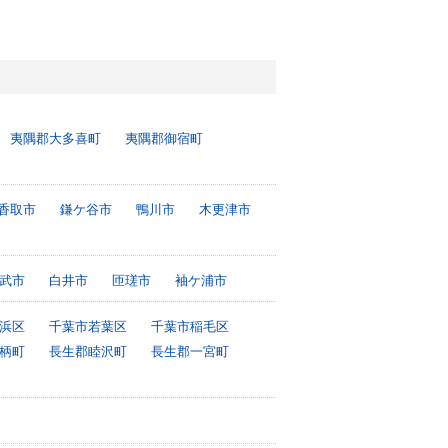
夷隅郡大多喜町
夷隅郡御宿町
香取市
鎌ケ谷市
鴨川市
木更津市
武市
白井市
匝瑳市
袖ケ浦市
浜区
千葉市若葉区
千葉市稲毛区
柄町
長生郡睦沢町
長生郡一宮町