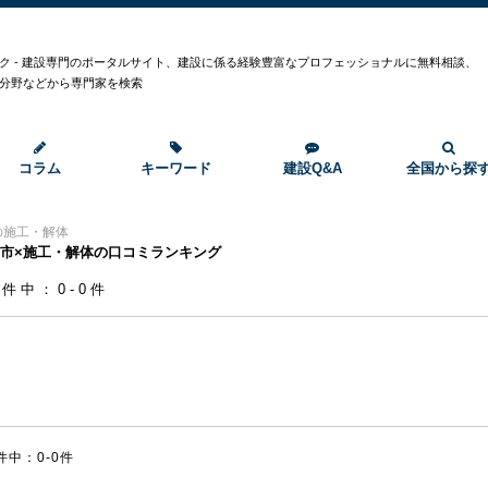
ク - 建設専門のポータルサイト、建設に係る経験豊富なプロフェッショナルに無料相談、
分野などから専門家を検索
コラム
キーワード
建設Q&A
全国から探
の施工・解体
市×施工・解体の口コミランキング
0件中：0-0件
件中：0-0件