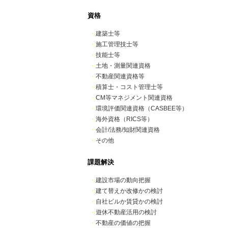
資格
・
建築士等
・
施工管理技士等
・
技能士等
・
土地・測量関連資格
・
不動産関連資格等
・
積算士・コスト管理士等
・
CM等マネジメント関連資格
・
環境評価関連資格（CASBEE等）
・
海外資格（RICS等）
・
会計/法務/知財関連資格
・
その他
課題解決
・
建設市場の動向把握
・
建て替えか改修かの検討
・
自社ビルか賃貸かの検討
・
遊休不動産活用の検討
・
不動産の価値の把握