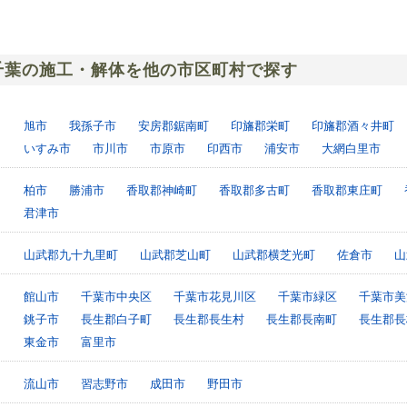
千葉の施工・解体を他の市区町村で探す
旭市
我孫子市
安房郡鋸南町
印旛郡栄町
印旛郡酒々井町
いすみ市
市川市
市原市
印西市
浦安市
大網白里市
柏市
勝浦市
香取郡神崎町
香取郡多古町
香取郡東庄町
君津市
山武郡九十九里町
山武郡芝山町
山武郡横芝光町
佐倉市
山
館山市
千葉市中央区
千葉市花見川区
千葉市緑区
千葉市美
銚子市
長生郡白子町
長生郡長生村
長生郡長南町
長生郡長
東金市
富里市
流山市
習志野市
成田市
野田市