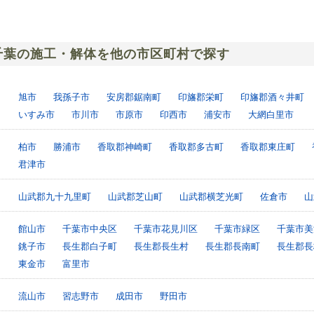
千葉の施工・解体を他の市区町村で探す
旭市
我孫子市
安房郡鋸南町
印旛郡栄町
印旛郡酒々井町
いすみ市
市川市
市原市
印西市
浦安市
大網白里市
柏市
勝浦市
香取郡神崎町
香取郡多古町
香取郡東庄町
君津市
山武郡九十九里町
山武郡芝山町
山武郡横芝光町
佐倉市
山
館山市
千葉市中央区
千葉市花見川区
千葉市緑区
千葉市美
銚子市
長生郡白子町
長生郡長生村
長生郡長南町
長生郡長
東金市
富里市
流山市
習志野市
成田市
野田市