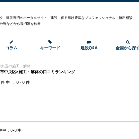
ク
ク - 建設専門のポータルサイト、建設に係る経験豊富なプロフェッショナルに無料相談、
分野などから専門家を検索
コラム
キーワード
建設Q&A
全国から探
中央区の施工・解体
市中央区×施工・解体の口コミランキング
0件中：0-0件
件中：0-0件