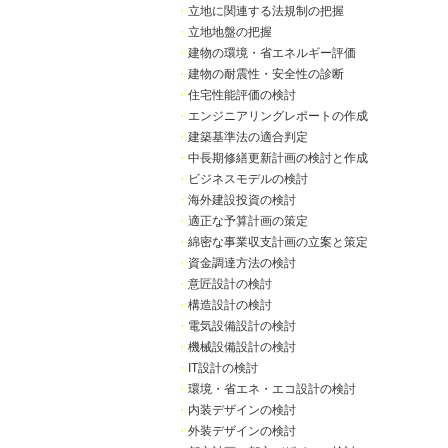
・
立地に関連する法規制の把握
・
立地地盤の把握
・
建物の環境・省エネルギー評価
・
建物の耐震性・安全性の診断
・
住宅性能評価の検討
・
エンジニアリングレポートの作成
・
建築基準法の適合判定
・
中長期修繕更新計画の検討と作成
・
ビジネスモデルの検討
・
海外建設投資の検討
・
適正な予算計画の策定
・
綿密な事業収支計画の立案と策定
・
資金調達方法の検討
・
意匠設計の検討
・
構造設計の検討
・
電気設備設計の検討
・
機械設備設計の検討
・
IT設計の検討
・
環境・省エネ・エコ設計の検討
・
内装デザインの検討
・
外装デザインの検討