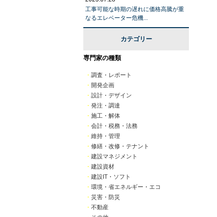
工事可能な時期の遅れに価格高騰が重
なるエレベーター危機...
カテゴリー
専門家の種類
・
調査・レポート
・
開発企画
・
設計・デザイン
・
発注・調達
・
施工・解体
・
会計・税務・法務
・
維持・管理
・
修繕・改修・テナント
・
建設マネジメント
・
建設資材
・
建設IT・ソフト
・
環境・省エネルギー・エコ
・
災害・防災
・
不動産