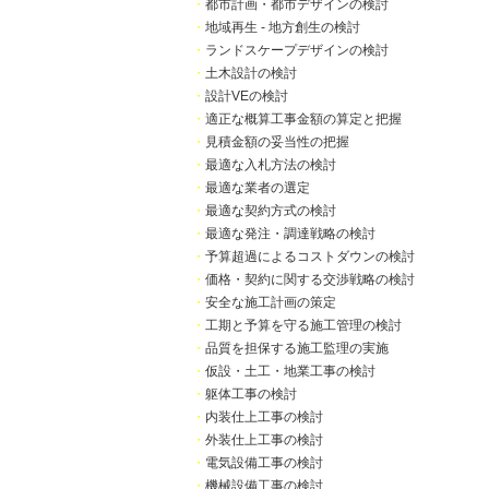
・
都市計画・都市デザインの検討
・
地域再生 - 地方創生の検討
・
ランドスケープデザインの検討
・
土木設計の検討
・
設計VEの検討
・
適正な概算工事金額の算定と把握
・
見積金額の妥当性の把握
・
最適な入札方法の検討
・
最適な業者の選定
・
最適な契約方式の検討
・
最適な発注・調達戦略の検討
・
予算超過によるコストダウンの検討
・
価格・契約に関する交渉戦略の検討
・
安全な施工計画の策定
・
工期と予算を守る施工管理の検討
・
品質を担保する施工監理の実施
・
仮設・土工・地業工事の検討
・
躯体工事の検討
・
内装仕上工事の検討
・
外装仕上工事の検討
・
電気設備工事の検討
・
機械設備工事の検討