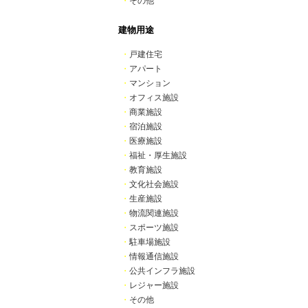
・
その他
建物用途
・
戸建住宅
・
アパート
・
マンション
・
オフィス施設
・
商業施設
・
宿泊施設
・
医療施設
・
福祉・厚生施設
・
教育施設
・
文化社会施設
・
生産施設
・
物流関連施設
・
スポーツ施設
・
駐車場施設
・
情報通信施設
・
公共インフラ施設
・
レジャー施設
・
その他