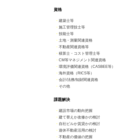
資格
・
建築士等
・
施工管理技士等
・
技能士等
・
土地・測量関連資格
・
不動産関連資格等
・
積算士・コスト管理士等
・
CM等マネジメント関連資格
・
環境評価関連資格（CASBEE等）
・
海外資格（RICS等）
・
会計/法務/知財関連資格
・
その他
課題解決
・
建設市場の動向把握
・
建て替えか改修かの検討
・
自社ビルか賃貸かの検討
・
遊休不動産活用の検討
・
不動産の価値の把握