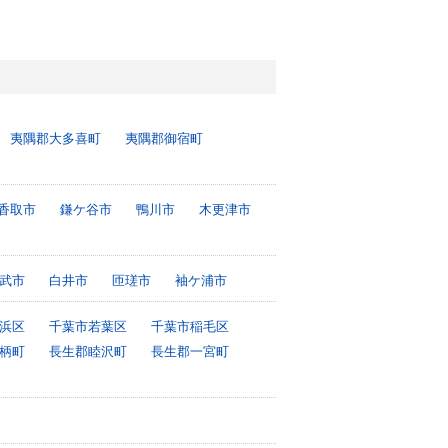
夷隅郡大多喜町
夷隅郡御宿町
香取市
鎌ケ谷市
鴨川市
木更津市
武市
白井市
匝瑳市
袖ケ浦市
浜区
千葉市若葉区
千葉市稲毛区
柄町
長生郡睦沢町
長生郡一宮町