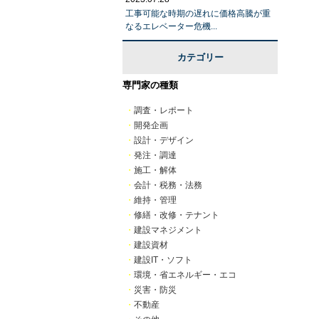
工事可能な時期の遅れに価格高騰が重
なるエレベーター危機...
カテゴリー
専門家の種類
・
調査・レポート
・
開発企画
・
設計・デザイン
・
発注・調達
・
施工・解体
・
会計・税務・法務
・
維持・管理
・
修繕・改修・テナント
・
建設マネジメント
・
建設資材
・
建設IT・ソフト
・
環境・省エネルギー・エコ
・
災害・防災
・
不動産