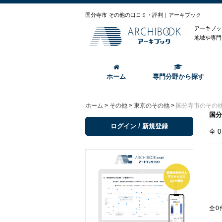
国分寺市 その他の口コミ・評判｜アーキブック
アーキブッ
地域や専門
ホーム
専門分野から探す
ホーム
>
その他
>
東京のその他
>
国分寺市のその
国分
ログイン / 新規登録
全
全0