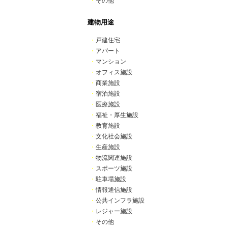
・
その他
建物用途
・
戸建住宅
・
アパート
・
マンション
・
オフィス施設
・
商業施設
・
宿泊施設
・
医療施設
・
福祉・厚生施設
・
教育施設
・
文化社会施設
・
生産施設
・
物流関連施設
・
スポーツ施設
・
駐車場施設
・
情報通信施設
・
公共インフラ施設
・
レジャー施設
・
その他