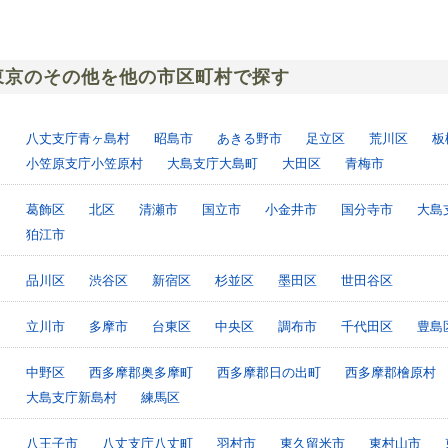
東京のその他を他の市区町村で探す
八丈支庁青ヶ島村
昭島市
あきる野市
足立区
荒川区
板
小笠原支庁小笠原村
大島支庁大島町
大田区
青梅市
葛飾区
北区
清瀬市
国立市
小金井市
国分寺市
大島
狛江市
品川区
渋谷区
新宿区
杉並区
墨田区
世田谷区
立川市
多摩市
台東区
中央区
調布市
千代田区
豊島
中野区
西多摩郡奥多摩町
西多摩郡日の出町
西多摩郡檜原村
大島支庁新島村
練馬区
八王子市
八丈支庁八丈町
羽村市
東久留米市
東村山市