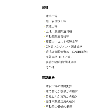
資格
・
建築士等
・
施工管理技士等
・
技能士等
・
土地・測量関連資格
・
不動産関連資格等
・
積算士・コスト管理士等
・
CM等マネジメント関連資格
・
環境評価関連資格（CASBEE等）
・
海外資格（RICS等）
・
会計/法務/知財関連資格
・
その他
課題解決
・
建設市場の動向把握
・
建て替えか改修かの検討
・
自社ビルか賃貸かの検討
・
遊休不動産活用の検討
・
不動産の価値の把握