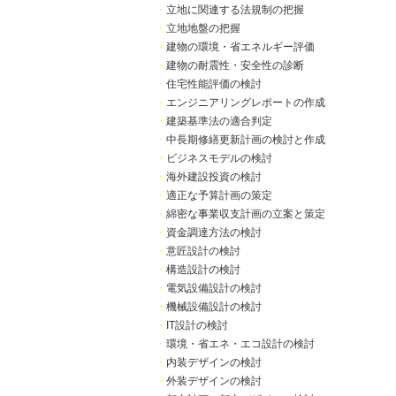
・
立地に関連する法規制の把握
・
立地地盤の把握
・
建物の環境・省エネルギー評価
・
建物の耐震性・安全性の診断
・
住宅性能評価の検討
・
エンジニアリングレポートの作成
・
建築基準法の適合判定
・
中長期修繕更新計画の検討と作成
・
ビジネスモデルの検討
・
海外建設投資の検討
・
適正な予算計画の策定
・
綿密な事業収支計画の立案と策定
・
資金調達方法の検討
・
意匠設計の検討
・
構造設計の検討
・
電気設備設計の検討
・
機械設備設計の検討
・
IT設計の検討
・
環境・省エネ・エコ設計の検討
・
内装デザインの検討
・
外装デザインの検討