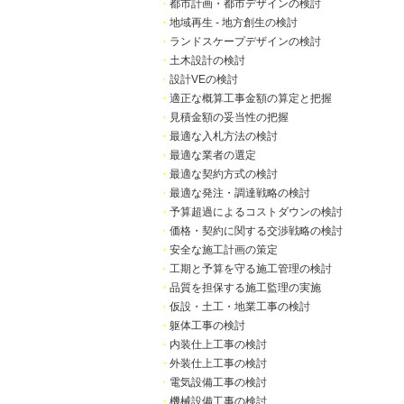
・
都市計画・都市デザインの検討
・
地域再生 - 地方創生の検討
・
ランドスケープデザインの検討
・
土木設計の検討
・
設計VEの検討
・
適正な概算工事金額の算定と把握
・
見積金額の妥当性の把握
・
最適な入札方法の検討
・
最適な業者の選定
・
最適な契約方式の検討
・
最適な発注・調達戦略の検討
・
予算超過によるコストダウンの検討
・
価格・契約に関する交渉戦略の検討
・
安全な施工計画の策定
・
工期と予算を守る施工管理の検討
・
品質を担保する施工監理の実施
・
仮設・土工・地業工事の検討
・
躯体工事の検討
・
内装仕上工事の検討
・
外装仕上工事の検討
・
電気設備工事の検討
・
機械設備工事の検討