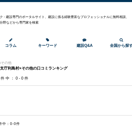
ク - 建設専門のポータルサイト、建設に係る経験豊富なプロフェッショナルに無料相談、
分野などから専門家を検索
コラム
キーワード
建設Q&A
全国から探
のその他
支庁利島村×その他の口コミランキング
0件中：0-0件
件中：0-0件