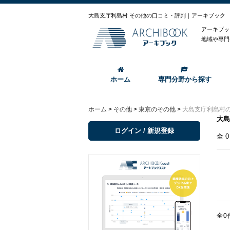
大島支庁利島村 その他の口コミ・評判｜アーキブック
アーキブッ
地域や専門
ホーム
専門分野から探す
ホーム
>
その他
>
東京のその他
>
大島支庁利島村
大島
ログイン / 新規登録
全
全0