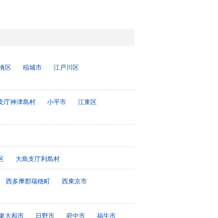
橋区
稲城市
江戸川区
支庁神津島村
小平市
江東区
区
大島支庁利島村
西多摩郡瑞穂町
西東京市
東大和市
日野市
府中市
福生市