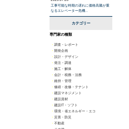
工事可能な時期の遅れに価格高騰が重
なるエレベーター危機...
カテゴリー
専門家の種類
・
調査・レポート
・
開発企画
・
設計・デザイン
・
発注・調達
・
施工・解体
・
会計・税務・法務
・
維持・管理
・
修繕・改修・テナント
・
建設マネジメント
・
建設資材
・
建設IT・ソフト
・
環境・省エネルギー・エコ
・
災害・防災
・
不動産