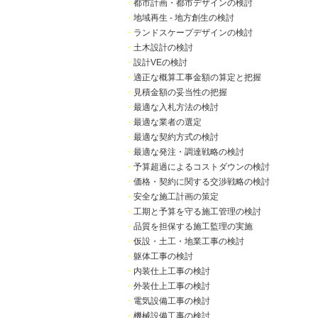
・
都市計画・都市デザインの検討
・
地域再生 - 地方創生の検討
・
ランドスケープデザインの検討
・
土木設計の検討
・
設計VEの検討
・
適正な概算工事金額の算定と把握
・
見積金額の妥当性の把握
・
最適な入札方法の検討
・
最適な業者の選定
・
最適な契約方式の検討
・
最適な発注・調達戦略の検討
・
予算超過によるコストダウンの検討
・
価格・契約に関する交渉戦略の検討
・
安全な施工計画の策定
・
工期と予算を守る施工管理の検討
・
品質を担保する施工監理の実施
・
仮設・土工・地業工事の検討
・
躯体工事の検討
・
内装仕上工事の検討
・
外装仕上工事の検討
・
電気設備工事の検討
・
機械設備工事の検討