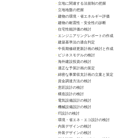
・
立地に関連する法規制の把握
・
立地地盤の把握
・
建物の環境・省エネルギー評価
・
建物の耐震性・安全性の診断
・
住宅性能評価の検討
・
エンジニアリングレポートの作成
・
建築基準法の適合判定
・
中長期修繕更新計画の検討と作成
・
ビジネスモデルの検討
・
海外建設投資の検討
・
適正な予算計画の策定
・
綿密な事業収支計画の立案と策定
・
資金調達方法の検討
・
意匠設計の検討
・
構造設計の検討
・
電気設備設計の検討
・
機械設備設計の検討
・
IT設計の検討
・
環境・省エネ・エコ設計の検討
・
内装デザインの検討
・
外装デザインの検討