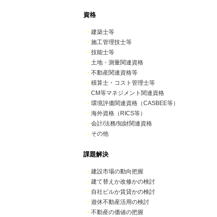
資格
・
建築士等
・
施工管理技士等
・
技能士等
・
土地・測量関連資格
・
不動産関連資格等
・
積算士・コスト管理士等
・
CM等マネジメント関連資格
・
環境評価関連資格（CASBEE等）
・
海外資格（RICS等）
・
会計/法務/知財関連資格
・
その他
課題解決
・
建設市場の動向把握
・
建て替えか改修かの検討
・
自社ビルか賃貸かの検討
・
遊休不動産活用の検討
・
不動産の価値の把握