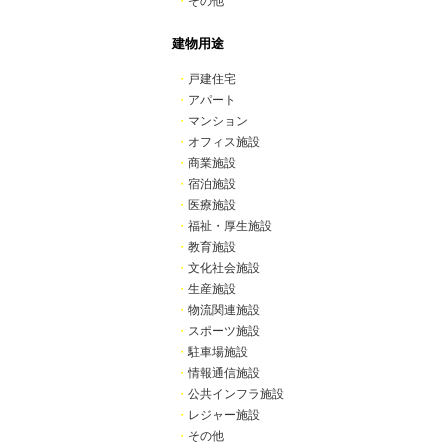
・
その他
建物用途
・
戸建住宅
・
アパート
・
マンション
・
オフィス施設
・
商業施設
・
宿泊施設
・
医療施設
・
福祉・厚生施設
・
教育施設
・
文化社会施設
・
生産施設
・
物流関連施設
・
スポーツ施設
・
駐車場施設
・
情報通信施設
・
公共インフラ施設
・
レジャー施設
・
その他