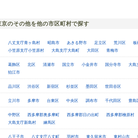
東京のその他を他の市区町村で探す
八丈支庁青ヶ島村
昭島市
あきる野市
足立区
荒川区
板
小笠原支庁小笠原村
大島支庁大島町
大田区
青梅市
葛飾区
北区
清瀬市
国立市
小金井市
国分寺市
大島
狛江市
品川区
渋谷区
新宿区
杉並区
墨田区
世田谷区
立川市
多摩市
台東区
中央区
調布市
千代田区
豊島
中野区
西多摩郡奥多摩町
西多摩郡日の出町
西多摩郡檜原村
大島支庁新島村
練馬区
八王子市
八丈支庁八丈町
羽村市
東久留米市
東村山市