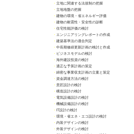
・
立地に関連する法規制の把握
・
立地地盤の把握
・
建物の環境・省エネルギー評価
・
建物の耐震性・安全性の診断
・
住宅性能評価の検討
・
エンジニアリングレポートの作成
・
建築基準法の適合判定
・
中長期修繕更新計画の検討と作成
・
ビジネスモデルの検討
・
海外建設投資の検討
・
適正な予算計画の策定
・
綿密な事業収支計画の立案と策定
・
資金調達方法の検討
・
意匠設計の検討
・
構造設計の検討
・
電気設備設計の検討
・
機械設備設計の検討
・
IT設計の検討
・
環境・省エネ・エコ設計の検討
・
内装デザインの検討
・
外装デザインの検討