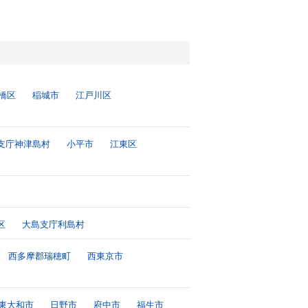
橋区
稲城市
江戸川区
支庁神津島村
小平市
江東区
区
大島支庁利島村
西多摩郡瑞穂町
西東京市
東大和市
日野市
府中市
福生市