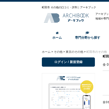
町田市 その他の口コミ・評判｜アーキブック
アーキブッ
地域や専門
ホーム
専門分野から探す
ホーム
>
その他
>
東京のその他
>
町田市のその他
町田
ログイン / 新規登録
全
全0