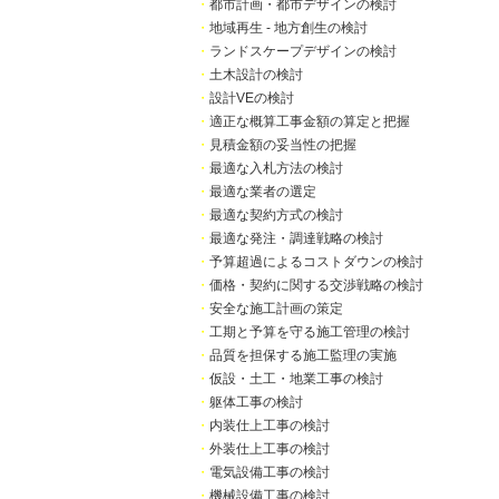
・
都市計画・都市デザインの検討
・
地域再生 - 地方創生の検討
・
ランドスケープデザインの検討
・
土木設計の検討
・
設計VEの検討
・
適正な概算工事金額の算定と把握
・
見積金額の妥当性の把握
・
最適な入札方法の検討
・
最適な業者の選定
・
最適な契約方式の検討
・
最適な発注・調達戦略の検討
・
予算超過によるコストダウンの検討
・
価格・契約に関する交渉戦略の検討
・
安全な施工計画の策定
・
工期と予算を守る施工管理の検討
・
品質を担保する施工監理の実施
・
仮設・土工・地業工事の検討
・
躯体工事の検討
・
内装仕上工事の検討
・
外装仕上工事の検討
・
電気設備工事の検討
・
機械設備工事の検討