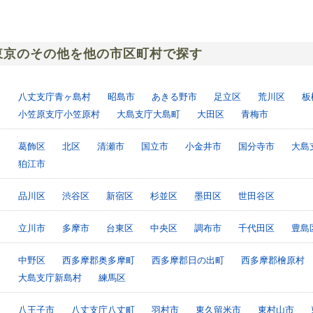
東京のその他を他の市区町村で探す
八丈支庁青ヶ島村
昭島市
あきる野市
足立区
荒川区
板
小笠原支庁小笠原村
大島支庁大島町
大田区
青梅市
葛飾区
北区
清瀬市
国立市
小金井市
国分寺市
大島
狛江市
品川区
渋谷区
新宿区
杉並区
墨田区
世田谷区
立川市
多摩市
台東区
中央区
調布市
千代田区
豊島
中野区
西多摩郡奥多摩町
西多摩郡日の出町
西多摩郡檜原村
大島支庁新島村
練馬区
八王子市
八丈支庁八丈町
羽村市
東久留米市
東村山市