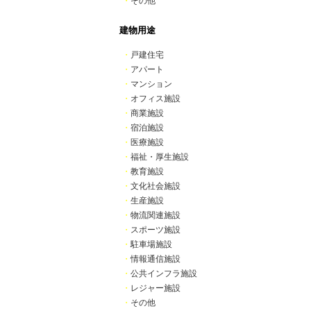
・
その他
建物用途
・
戸建住宅
・
アパート
・
マンション
・
オフィス施設
・
商業施設
・
宿泊施設
・
医療施設
・
福祉・厚生施設
・
教育施設
・
文化社会施設
・
生産施設
・
物流関連施設
・
スポーツ施設
・
駐車場施設
・
情報通信施設
・
公共インフラ施設
・
レジャー施設
・
その他