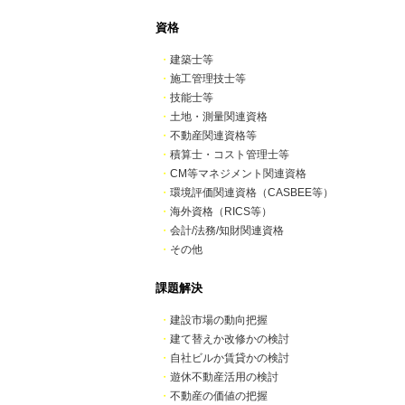
資格
・
建築士等
・
施工管理技士等
・
技能士等
・
土地・測量関連資格
・
不動産関連資格等
・
積算士・コスト管理士等
・
CM等マネジメント関連資格
・
環境評価関連資格（CASBEE等）
・
海外資格（RICS等）
・
会計/法務/知財関連資格
・
その他
課題解決
・
建設市場の動向把握
・
建て替えか改修かの検討
・
自社ビルか賃貸かの検討
・
遊休不動産活用の検討
・
不動産の価値の把握