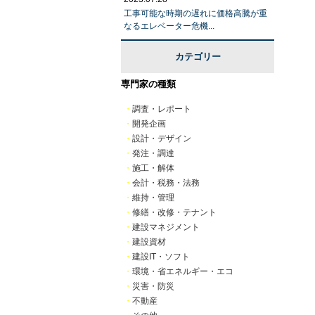
工事可能な時期の遅れに価格高騰が重
なるエレベーター危機...
カテゴリー
専門家の種類
・
調査・レポート
・
開発企画
・
設計・デザイン
・
発注・調達
・
施工・解体
・
会計・税務・法務
・
維持・管理
・
修繕・改修・テナント
・
建設マネジメント
・
建設資材
・
建設IT・ソフト
・
環境・省エネルギー・エコ
・
災害・防災
・
不動産