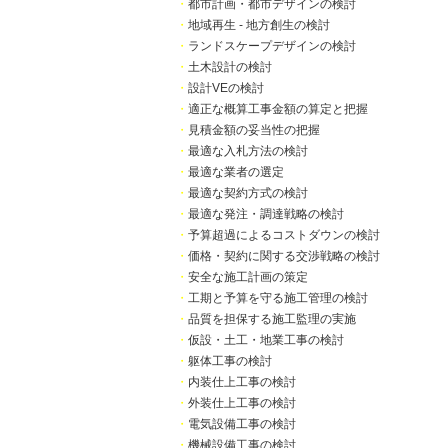
・
都市計画・都市デザインの検討
・
地域再生 - 地方創生の検討
・
ランドスケープデザインの検討
・
土木設計の検討
・
設計VEの検討
・
適正な概算工事金額の算定と把握
・
見積金額の妥当性の把握
・
最適な入札方法の検討
・
最適な業者の選定
・
最適な契約方式の検討
・
最適な発注・調達戦略の検討
・
予算超過によるコストダウンの検討
・
価格・契約に関する交渉戦略の検討
・
安全な施工計画の策定
・
工期と予算を守る施工管理の検討
・
品質を担保する施工監理の実施
・
仮設・土工・地業工事の検討
・
躯体工事の検討
・
内装仕上工事の検討
・
外装仕上工事の検討
・
電気設備工事の検討
・
機械設備工事の検討