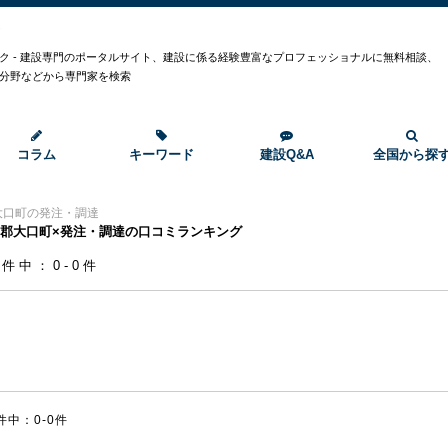
ク
ク - 建設専門のポータルサイト、建設に係る経験豊富なプロフェッショナルに無料相談、
分野などから専門家を検索
コラム
キーワード
建設Q&A
全国から探
大口町の発注・調達
郡大口町×発注・調達の口コミランキング
0件中：0-0件
件中：0-0件