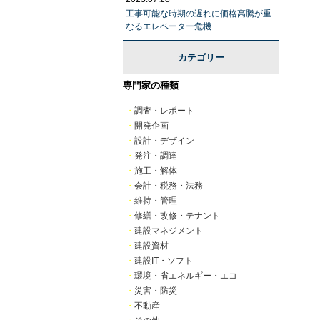
工事可能な時期の遅れに価格高騰が重
なるエレベーター危機...
カテゴリー
専門家の種類
・
調査・レポート
・
開発企画
・
設計・デザイン
・
発注・調達
・
施工・解体
・
会計・税務・法務
・
維持・管理
・
修繕・改修・テナント
・
建設マネジメント
・
建設資材
・
建設IT・ソフト
・
環境・省エネルギー・エコ
・
災害・防災
・
不動産