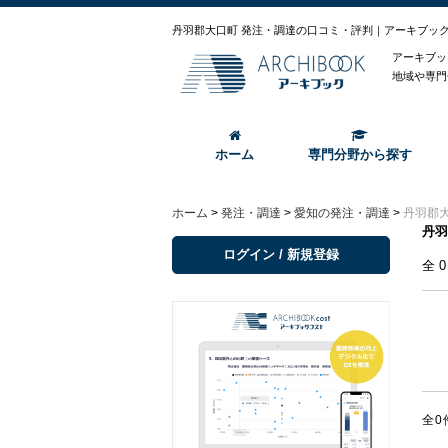
丹羽郡大口町 発注・調達の口コミ・評判｜アーキブッ
アーキブッ
地域や専門
ホーム
専門分野から探す
ホーム
>
発注・調達
>
愛知の発注・調達
>
丹羽郡
丹羽
ログイン / 新規登録
全
全0