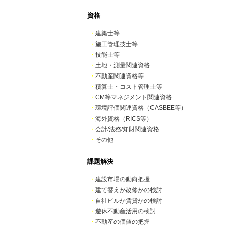
資格
・
建築士等
・
施工管理技士等
・
技能士等
・
土地・測量関連資格
・
不動産関連資格等
・
積算士・コスト管理士等
・
CM等マネジメント関連資格
・
環境評価関連資格（CASBEE等）
・
海外資格（RICS等）
・
会計/法務/知財関連資格
・
その他
課題解決
・
建設市場の動向把握
・
建て替えか改修かの検討
・
自社ビルか賃貸かの検討
・
遊休不動産活用の検討
・
不動産の価値の把握