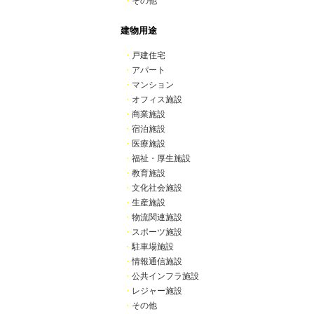
・
その他
建物用途
・
戸建住宅
・
アパート
・
マンション
・
オフィス施設
・
商業施設
・
宿泊施設
・
医療施設
・
福祉・厚生施設
・
教育施設
・
文化社会施設
・
生産施設
・
物流関連施設
・
スポーツ施設
・
駐車場施設
・
情報通信施設
・
公共インフラ施設
・
レジャー施設
・
その他