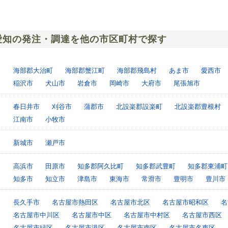
愛知の発注・調達を他の市区町村で探す
海部郡大治町
海部郡蟹江町
海部郡飛島村
あま市
愛西市
稲沢市
犬山市
岩倉市
岡崎市
大府市
尾張旭市
春日井市
刈谷市
蒲郡市
北設楽郡設楽町
北設楽郡豊根村
江南市
小牧市
新城市
瀬戸市
高浜市
田原市
知多郡阿久比町
知多郡武豊町
知多郡東浦町
知多市
知立市
津島市
東海市
常滑市
豊明市
豊川市
長久手市
名古屋市熱田区
名古屋市北区
名古屋市昭和区
名
名古屋市中川区
名古屋市中区
名古屋市中村区
名古屋市西区
名古屋市緑区
名古屋市港区
名古屋市南区
名古屋市名東区