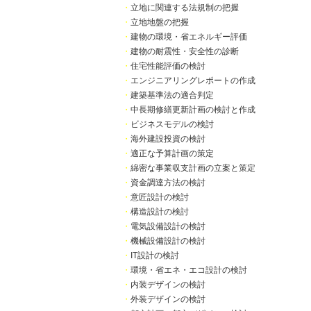
・
立地に関連する法規制の把握
・
立地地盤の把握
・
建物の環境・省エネルギー評価
・
建物の耐震性・安全性の診断
・
住宅性能評価の検討
・
エンジニアリングレポートの作成
・
建築基準法の適合判定
・
中長期修繕更新計画の検討と作成
・
ビジネスモデルの検討
・
海外建設投資の検討
・
適正な予算計画の策定
・
綿密な事業収支計画の立案と策定
・
資金調達方法の検討
・
意匠設計の検討
・
構造設計の検討
・
電気設備設計の検討
・
機械設備設計の検討
・
IT設計の検討
・
環境・省エネ・エコ設計の検討
・
内装デザインの検討
・
外装デザインの検討