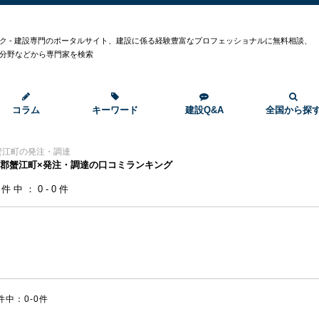
ク
ク - 建設専門のポータルサイト、建設に係る経験豊富なプロフェッショナルに無料相談、
分野などから専門家を検索
コラム
キーワード
建設Q&A
全国から探
蟹江町の発注・調達
郡蟹江町×発注・調達の口コミランキング
0件中：0-0件
件中：0-0件