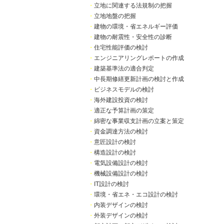
・
立地に関連する法規制の把握
・
立地地盤の把握
・
建物の環境・省エネルギー評価
・
建物の耐震性・安全性の診断
・
住宅性能評価の検討
・
エンジニアリングレポートの作成
・
建築基準法の適合判定
・
中長期修繕更新計画の検討と作成
・
ビジネスモデルの検討
・
海外建設投資の検討
・
適正な予算計画の策定
・
綿密な事業収支計画の立案と策定
・
資金調達方法の検討
・
意匠設計の検討
・
構造設計の検討
・
電気設備設計の検討
・
機械設備設計の検討
・
IT設計の検討
・
環境・省エネ・エコ設計の検討
・
内装デザインの検討
・
外装デザインの検討