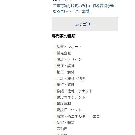
工事可能な時期の遅れに価格高騰が重
なるエレベーター危機...
カテゴリー
専門家の種類
・
調査・レポート
・
開発企画
・
設計・デザイン
・
発注・調達
・
施工・解体
・
会計・税務・法務
・
維持・管理
・
修繕・改修・テナント
・
建設マネジメント
・
建設資材
・
建設IT・ソフト
・
環境・省エネルギー・エコ
・
災害・防災
・
不動産