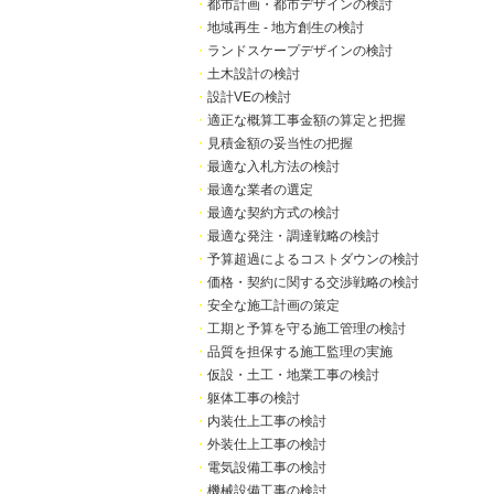
・
都市計画・都市デザインの検討
・
地域再生 - 地方創生の検討
・
ランドスケープデザインの検討
・
土木設計の検討
・
設計VEの検討
・
適正な概算工事金額の算定と把握
・
見積金額の妥当性の把握
・
最適な入札方法の検討
・
最適な業者の選定
・
最適な契約方式の検討
・
最適な発注・調達戦略の検討
・
予算超過によるコストダウンの検討
・
価格・契約に関する交渉戦略の検討
・
安全な施工計画の策定
・
工期と予算を守る施工管理の検討
・
品質を担保する施工監理の実施
・
仮設・土工・地業工事の検討
・
躯体工事の検討
・
内装仕上工事の検討
・
外装仕上工事の検討
・
電気設備工事の検討
・
機械設備工事の検討