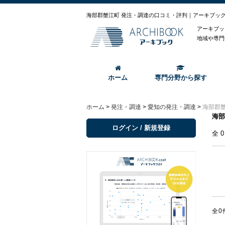
海部郡蟹江町 発注・調達の口コミ・評判｜アーキブッ
アーキブッ
地域や専門
ホーム
専門分野から探す
ホーム
>
発注・調達
>
愛知の発注・調達
>
海部郡
海部
ログイン / 新規登録
全
全0