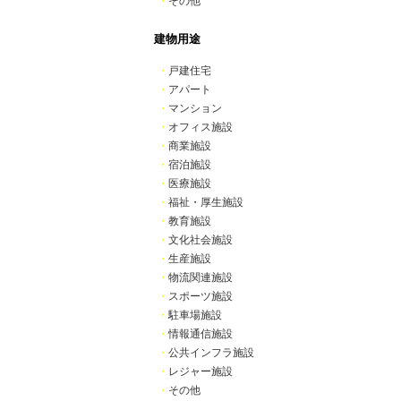
・
その他
建物用途
・
戸建住宅
・
アパート
・
マンション
・
オフィス施設
・
商業施設
・
宿泊施設
・
医療施設
・
福祉・厚生施設
・
教育施設
・
文化社会施設
・
生産施設
・
物流関連施設
・
スポーツ施設
・
駐車場施設
・
情報通信施設
・
公共インフラ施設
・
レジャー施設
・
その他