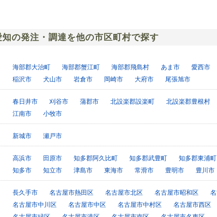
愛知の発注・調達を他の市区町村で探す
海部郡大治町
海部郡蟹江町
海部郡飛島村
あま市
愛西市
稲沢市
犬山市
岩倉市
岡崎市
大府市
尾張旭市
春日井市
刈谷市
蒲郡市
北設楽郡設楽町
北設楽郡豊根村
江南市
小牧市
新城市
瀬戸市
高浜市
田原市
知多郡阿久比町
知多郡武豊町
知多郡東浦町
知多市
知立市
津島市
東海市
常滑市
豊明市
豊川市
長久手市
名古屋市熱田区
名古屋市北区
名古屋市昭和区
名
名古屋市中川区
名古屋市中区
名古屋市中村区
名古屋市西区
名古屋市緑区
名古屋市港区
名古屋市南区
名古屋市名東区