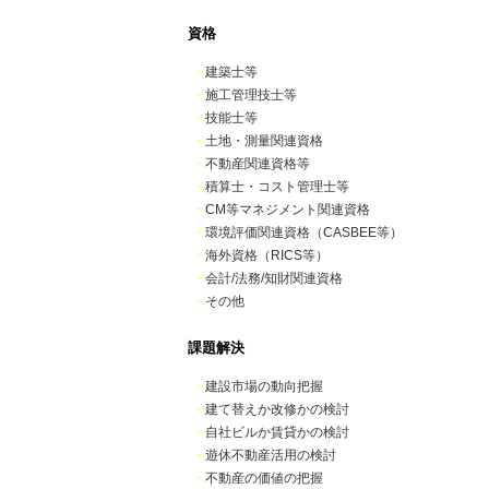
資格
・
建築士等
・
施工管理技士等
・
技能士等
・
土地・測量関連資格
・
不動産関連資格等
・
積算士・コスト管理士等
・
CM等マネジメント関連資格
・
環境評価関連資格（CASBEE等）
・
海外資格（RICS等）
・
会計/法務/知財関連資格
・
その他
課題解決
・
建設市場の動向把握
・
建て替えか改修かの検討
・
自社ビルか賃貸かの検討
・
遊休不動産活用の検討
・
不動産の価値の把握