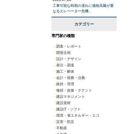
工事可能な時期の遅れに価格高騰が重
なるエレベーター危機...
カテゴリー
専門家の種類
・
調査・レポート
・
開発企画
・
設計・デザイン
・
発注・調達
・
施工・解体
・
会計・税務・法務
・
維持・管理
・
修繕・改修・テナント
・
建設マネジメント
・
建設資材
・
建設IT・ソフト
・
環境・省エネルギー・エコ
・
災害・防災
・
不動産