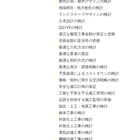
・
都市計画・都市デザインの検討
・
地域再生 - 地方創生の検討
・
ランドスケープデザインの検討
・
土木設計の検討
・
設計VEの検討
・
適正な概算工事金額の算定と把握
・
見積金額の妥当性の把握
・
最適な入札方法の検討
・
最適な業者の選定
・
最適な契約方式の検討
・
最適な発注・調達戦略の検討
・
予算超過によるコストダウンの検討
・
価格・契約に関する交渉戦略の検討
・
安全な施工計画の策定
・
工期と予算を守る施工管理の検討
・
品質を担保する施工監理の実施
・
仮設・土工・地業工事の検討
・
躯体工事の検討
・
内装仕上工事の検討
・
外装仕上工事の検討
・
電気設備工事の検討
・
機械設備工事の検討