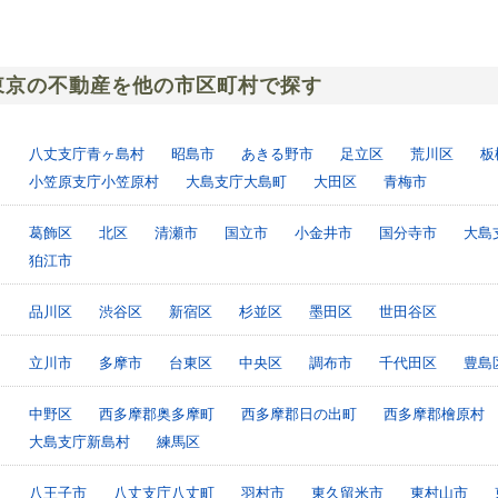
東京の不動産を他の市区町村で探す
八丈支庁青ヶ島村
昭島市
あきる野市
足立区
荒川区
板
小笠原支庁小笠原村
大島支庁大島町
大田区
青梅市
葛飾区
北区
清瀬市
国立市
小金井市
国分寺市
大島
狛江市
品川区
渋谷区
新宿区
杉並区
墨田区
世田谷区
立川市
多摩市
台東区
中央区
調布市
千代田区
豊島
中野区
西多摩郡奥多摩町
西多摩郡日の出町
西多摩郡檜原村
大島支庁新島村
練馬区
八王子市
八丈支庁八丈町
羽村市
東久留米市
東村山市