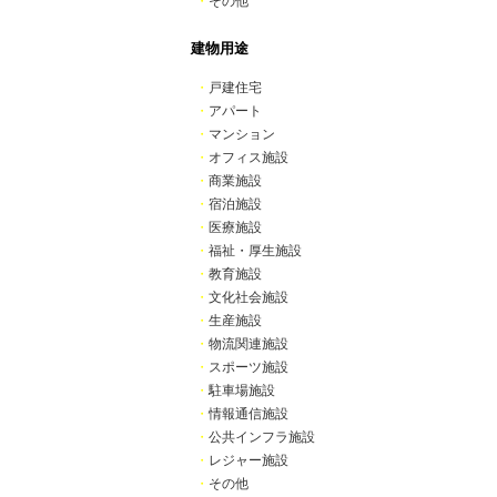
・
その他
建物用途
・
戸建住宅
・
アパート
・
マンション
・
オフィス施設
・
商業施設
・
宿泊施設
・
医療施設
・
福祉・厚生施設
・
教育施設
・
文化社会施設
・
生産施設
・
物流関連施設
・
スポーツ施設
・
駐車場施設
・
情報通信施設
・
公共インフラ施設
・
レジャー施設
・
その他