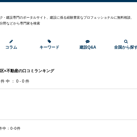
ク - 建設専門のポータルサイト、建設に係る経験豊富なプロフェッショナルに無料相談、
分野などから専門家を検索
コラム
キーワード
建設Q&A
全国から探
区×不動産の口コミランキング
0件中：0-0件
件中：0-0件