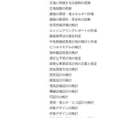
・
立地に関連する法規制の把握
・
立地地盤の把握
・
建物の環境・省エネルギー評価
・
建物の耐震性・安全性の診断
・
住宅性能評価の検討
・
エンジニアリングレポートの作成
・
建築基準法の適合判定
・
中長期修繕更新計画の検討と作成
・
ビジネスモデルの検討
・
海外建設投資の検討
・
適正な予算計画の策定
・
綿密な事業収支計画の立案と策定
・
資金調達方法の検討
・
意匠設計の検討
・
構造設計の検討
・
電気設備設計の検討
・
機械設備設計の検討
・
IT設計の検討
・
環境・省エネ・エコ設計の検討
・
内装デザインの検討
・
外装デザインの検討