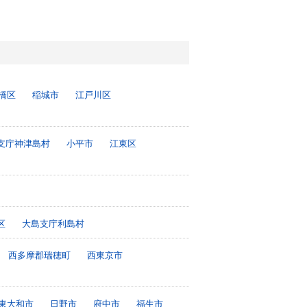
橋区
稲城市
江戸川区
支庁神津島村
小平市
江東区
区
大島支庁利島村
西多摩郡瑞穂町
西東京市
東大和市
日野市
府中市
福生市