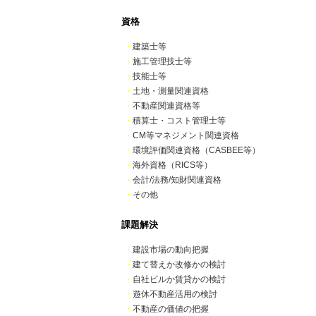
資格
・
建築士等
・
施工管理技士等
・
技能士等
・
土地・測量関連資格
・
不動産関連資格等
・
積算士・コスト管理士等
・
CM等マネジメント関連資格
・
環境評価関連資格（CASBEE等）
・
海外資格（RICS等）
・
会計/法務/知財関連資格
・
その他
課題解決
・
建設市場の動向把握
・
建て替えか改修かの検討
・
自社ビルか賃貸かの検討
・
遊休不動産活用の検討
・
不動産の価値の把握