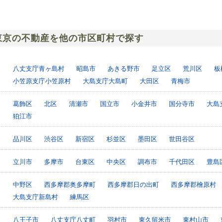
東京の不動産を他の市区町村で探す
八丈支庁青ヶ島村
昭島市
あきる野市
足立区
荒川区
板
小笠原支庁小笠原村
大島支庁大島町
大田区
青梅市
葛飾区
北区
清瀬市
国立市
小金井市
国分寺市
大島
狛江市
品川区
渋谷区
新宿区
杉並区
墨田区
世田谷区
立川市
多摩市
台東区
中央区
調布市
千代田区
豊島
中野区
西多摩郡奥多摩町
西多摩郡日の出町
西多摩郡檜原村
大島支庁新島村
練馬区
八王子市
八丈支庁八丈町
羽村市
東久留米市
東村山市