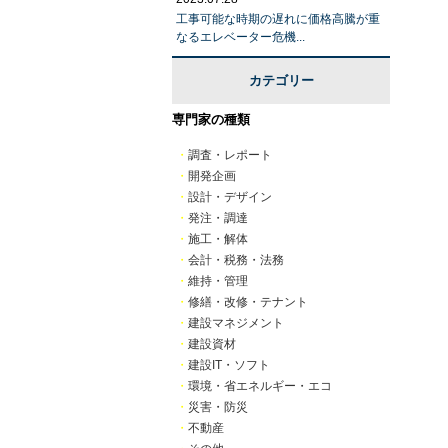
工事可能な時期の遅れに価格高騰が重
なるエレベーター危機...
カテゴリー
専門家の種類
・
調査・レポート
・
開発企画
・
設計・デザイン
・
発注・調達
・
施工・解体
・
会計・税務・法務
・
維持・管理
・
修繕・改修・テナント
・
建設マネジメント
・
建設資材
・
建設IT・ソフト
・
環境・省エネルギー・エコ
・
災害・防災
・
不動産