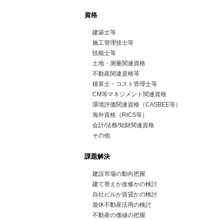
資格
・
建築士等
・
施工管理技士等
・
技能士等
・
土地・測量関連資格
・
不動産関連資格等
・
積算士・コスト管理士等
・
CM等マネジメント関連資格
・
環境評価関連資格（CASBEE等）
・
海外資格（RICS等）
・
会計/法務/知財関連資格
・
その他
課題解決
・
建設市場の動向把握
・
建て替えか改修かの検討
・
自社ビルか賃貸かの検討
・
遊休不動産活用の検討
・
不動産の価値の把握