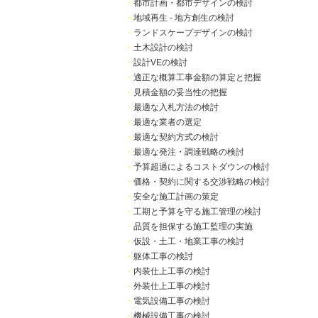
・
都市計画・都市デザインの検討
・
地域再生 - 地方創生の検討
・
ランドスケープデザインの検討
・
土木設計の検討
・
設計VEの検討
・
適正な概算工事金額の算定と把握
・
見積金額の妥当性の把握
・
最適な入札方法の検討
・
最適な業者の選定
・
最適な契約方式の検討
・
最適な発注・調達戦略の検討
・
予算超過によるコストダウンの検討
・
価格・契約に関する交渉戦略の検討
・
安全な施工計画の策定
・
工期と予算を守る施工管理の検討
・
品質を担保する施工監理の実施
・
仮設・土工・地業工事の検討
・
躯体工事の検討
・
内装仕上工事の検討
・
外装仕上工事の検討
・
電気設備工事の検討
・
機械設備工事の検討