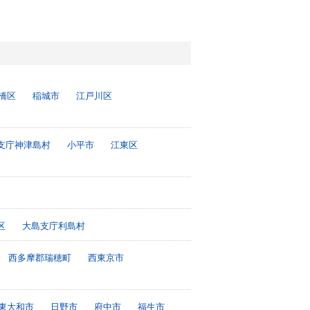
橋区
稲城市
江戸川区
支庁神津島村
小平市
江東区
区
大島支庁利島村
西多摩郡瑞穂町
西東京市
東大和市
日野市
府中市
福生市