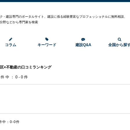
ク - 建設専門のポータルサイト、建設に係る経験豊富なプロフェッショナルに無料相談、
分野などから専門家を検索
コラム
キーワード
建設Q&A
全国から探
区×不動産の口コミランキング
0件中：0-0件
件中：0-0件