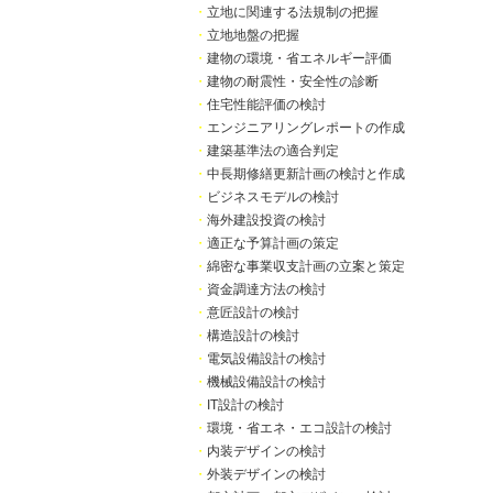
・
立地に関連する法規制の把握
・
立地地盤の把握
・
建物の環境・省エネルギー評価
・
建物の耐震性・安全性の診断
・
住宅性能評価の検討
・
エンジニアリングレポートの作成
・
建築基準法の適合判定
・
中長期修繕更新計画の検討と作成
・
ビジネスモデルの検討
・
海外建設投資の検討
・
適正な予算計画の策定
・
綿密な事業収支計画の立案と策定
・
資金調達方法の検討
・
意匠設計の検討
・
構造設計の検討
・
電気設備設計の検討
・
機械設備設計の検討
・
IT設計の検討
・
環境・省エネ・エコ設計の検討
・
内装デザインの検討
・
外装デザインの検討