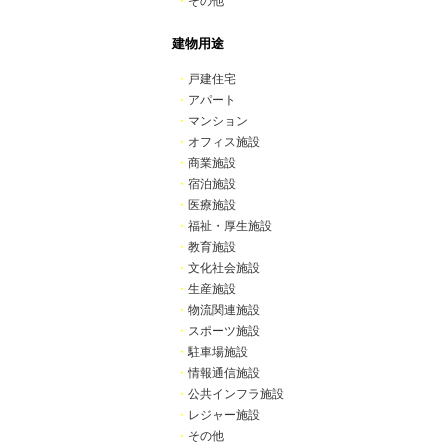
・
その他
建物用途
・
戸建住宅
・
アパート
・
マンション
・
オフィス施設
・
商業施設
・
宿泊施設
・
医療施設
・
福祉・厚生施設
・
教育施設
・
文化社会施設
・
生産施設
・
物流関連施設
・
スポーツ施設
・
駐車場施設
・
情報通信施設
・
公共インフラ施設
・
レジャー施設
・
その他