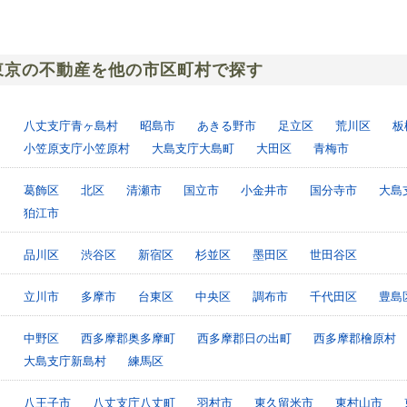
東京の不動産を他の市区町村で探す
八丈支庁青ヶ島村
昭島市
あきる野市
足立区
荒川区
板
小笠原支庁小笠原村
大島支庁大島町
大田区
青梅市
葛飾区
北区
清瀬市
国立市
小金井市
国分寺市
大島
狛江市
品川区
渋谷区
新宿区
杉並区
墨田区
世田谷区
立川市
多摩市
台東区
中央区
調布市
千代田区
豊島
中野区
西多摩郡奥多摩町
西多摩郡日の出町
西多摩郡檜原村
大島支庁新島村
練馬区
八王子市
八丈支庁八丈町
羽村市
東久留米市
東村山市