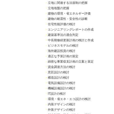
・
立地に関連する法規制の把握
・
立地地盤の把握
・
建物の環境・省エネルギー評価
・
建物の耐震性・安全性の診断
・
住宅性能評価の検討
・
エンジニアリングレポートの作成
・
建築基準法の適合判定
・
中長期修繕更新計画の検討と作成
・
ビジネスモデルの検討
・
海外建設投資の検討
・
適正な予算計画の策定
・
綿密な事業収支計画の立案と策定
・
資金調達方法の検討
・
意匠設計の検討
・
構造設計の検討
・
電気設備設計の検討
・
機械設備設計の検討
・
IT設計の検討
・
環境・省エネ・エコ設計の検討
・
内装デザインの検討
・
外装デザインの検討