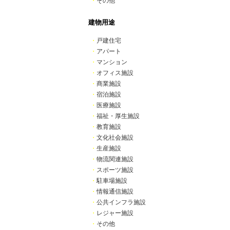
・
その他
建物用途
・
戸建住宅
・
アパート
・
マンション
・
オフィス施設
・
商業施設
・
宿泊施設
・
医療施設
・
福祉・厚生施設
・
教育施設
・
文化社会施設
・
生産施設
・
物流関連施設
・
スポーツ施設
・
駐車場施設
・
情報通信施設
・
公共インフラ施設
・
レジャー施設
・
その他