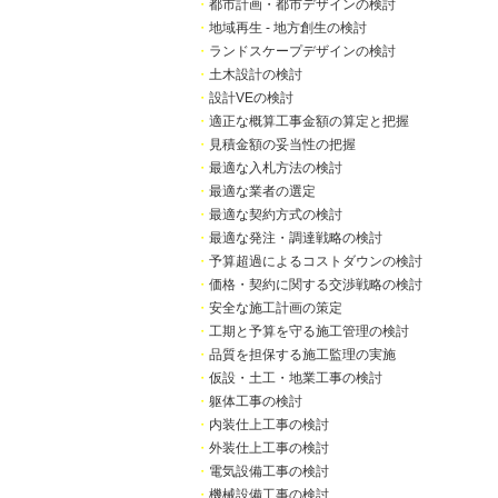
・
都市計画・都市デザインの検討
・
地域再生 - 地方創生の検討
・
ランドスケープデザインの検討
・
土木設計の検討
・
設計VEの検討
・
適正な概算工事金額の算定と把握
・
見積金額の妥当性の把握
・
最適な入札方法の検討
・
最適な業者の選定
・
最適な契約方式の検討
・
最適な発注・調達戦略の検討
・
予算超過によるコストダウンの検討
・
価格・契約に関する交渉戦略の検討
・
安全な施工計画の策定
・
工期と予算を守る施工管理の検討
・
品質を担保する施工監理の実施
・
仮設・土工・地業工事の検討
・
躯体工事の検討
・
内装仕上工事の検討
・
外装仕上工事の検討
・
電気設備工事の検討
・
機械設備工事の検討