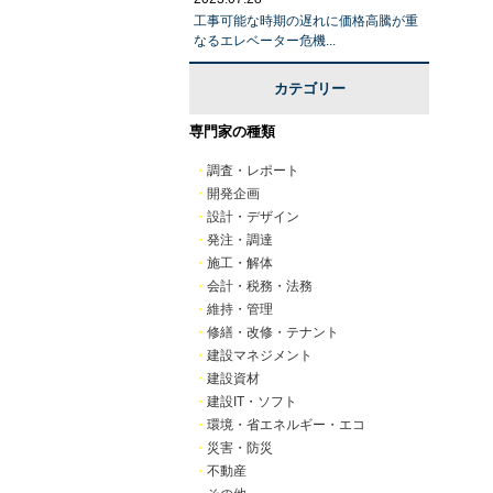
工事可能な時期の遅れに価格高騰が重
なるエレベーター危機...
カテゴリー
専門家の種類
・
調査・レポート
・
開発企画
・
設計・デザイン
・
発注・調達
・
施工・解体
・
会計・税務・法務
・
維持・管理
・
修繕・改修・テナント
・
建設マネジメント
・
建設資材
・
建設IT・ソフト
・
環境・省エネルギー・エコ
・
災害・防災
・
不動産