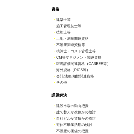
資格
・
建築士等
・
施工管理技士等
・
技能士等
・
土地・測量関連資格
・
不動産関連資格等
・
積算士・コスト管理士等
・
CM等マネジメント関連資格
・
環境評価関連資格（CASBEE等）
・
海外資格（RICS等）
・
会計/法務/知財関連資格
・
その他
課題解決
・
建設市場の動向把握
・
建て替えか改修かの検討
・
自社ビルか賃貸かの検討
・
遊休不動産活用の検討
・
不動産の価値の把握