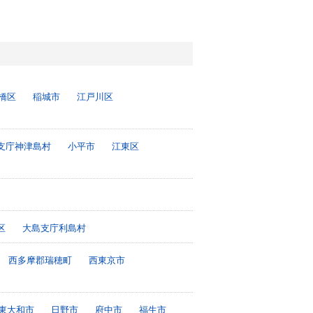
橋区
稲城市
江戸川区
支庁神津島村
小平市
江東区
区
大島支庁利島村
西多摩郡瑞穂町
西東京市
東大和市
日野市
府中市
福生市