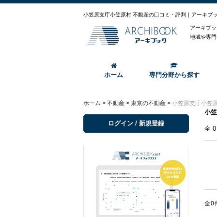
小笠原支庁小笠原村 不動産の口コミ・評判｜アーキブ
アーキブッ
地域や専門
ホーム
専門分野から探す
ホーム
>
不動産
>
東京の不動産
>
小笠原支庁小笠
小笠
ログイン / 新規登録
全
全0