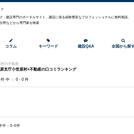
ック
ク - 建設専門のポータルサイト、建設に係る経験豊富なプロフェッショナルに無料相談、
分野などから専門家を検索
コラム
キーワード
建設Q&A
全国から探
原村の不動産
原支庁小笠原村×不動産の口コミランキング
0件中：0-0件
件中：0-0件