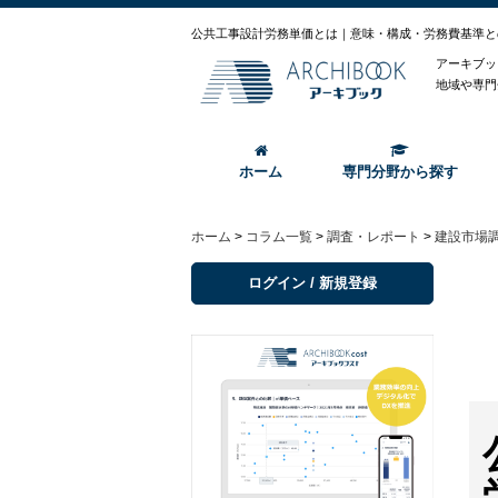
公共工事設計労務単価とは｜意味・構成・労務費基準と
アーキブッ
地域や専門
ホーム
専門分野から探す
ホーム
>
コラム一覧
>
調査・レポート
>
建設市場
ログイン / 新規登録