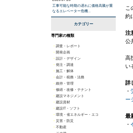
工事可能な時期の遅れに価格高騰が重
こ
なるエレベーター危機...
約
カテゴリー
注
専門家の種類
公
・
調査・レポート
・
開発企画
高
・
設計・デザイン
・
発注・調達
い
・
施工・解体
・
会計・税務・法務
詳
・
維持・管理
・
修繕・改修・テナント
・
・
建設マネジメント
ー
・
建設資材
・
建設IT・ソフト
・
環境・省エネルギー・エコ
最
・
災害・防災
・
・
不動産