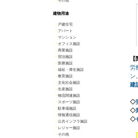
・
その他
建物用途
・
戸建住宅
・
アパート
・
マンション
・
オフィス施設
・
商業施設
・
宿泊施設
【
・
医療施設
労
・
福祉・厚生施設
ン
・
教育施設
・
文化社会施設
建
・
生産施設
・
物流関連施設
◇
・
スポーツ施設
・
駐車場施設
◇
・
情報通信施設
◇
・
公共インフラ施設
・
レジャー施設
・
その他