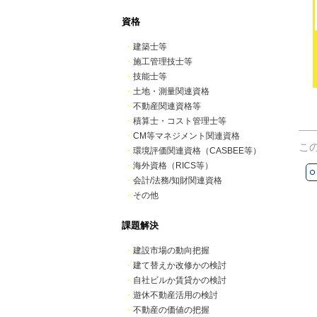
資格
・
建築士等
・
施工管理技士等
・
技能士等
・
土地・測量関連資格
・
不動産関連資格等
・
積算士・コスト管理士等
・
CM等マネジメント関連資格
こ
・
環境評価関連資格（CASBEE等）
・
海外資格（RICS等）
・
会計/法務/知財関連資格
・
その他
課題解決
・
建設市場の動向把握
・
建て替えか改修かの検討
・
自社ビルか賃貸かの検討
・
遊休不動産活用の検討
・
不動産の価値の把握