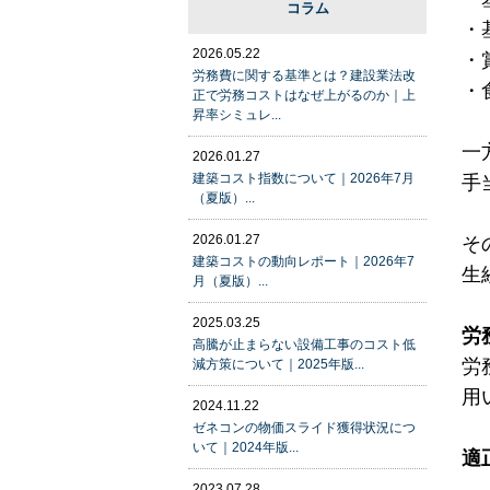
コラム
・
2026.05.22
・
労務費に関する基準とは？建設業法改
・
正で労務コストはなぜ上がるのか｜上
昇率シミュレ...
一
2026.01.27
建築コスト指数について｜2026年7月
手
（夏版）...
2026.01.27
そ
建築コストの動向レポート｜2026年7
生
月（夏版）...
2025.03.25
労
高騰が止まらない設備工事のコスト低
労
減方策について｜2025年版...
用
2024.11.22
ゼネコンの物価スライド獲得状況につ
いて｜2024年版...
適
2023.07.28