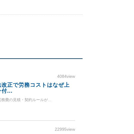
4084view
法改正で労務コストはなぜ上
...
労務費の見積・契約ルールが...
22995view