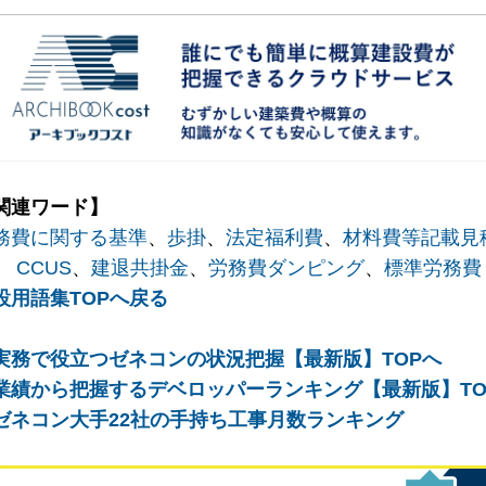
関連ワード】
務費に関する基準
、
歩掛
、
法定福利費
、
材料費等記載見
、
CCUS
、
建退共掛金
、
労務費ダンピング
、
標準労務費
設用語集TOPへ戻る
実務で役立つゼネコンの状況把握【最新版】TOPへ
業績から把握するデベロッパーランキング【最新版】TO
ゼネコン大手22社の手持ち工事月数ランキング