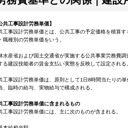
公共工事設計労務単価】
共工事設計労務単価とは、公共工事の予定価格を積算す
・職種別の労務単価をいう。
林水産省および国土交通省が実施する公共事業労務費調
する建設技能者の賃金支払い実態を反映して設定される
共工事設計労務単価は、原則として1日8時間当たりの
当、臨時の給与、実物給与で構成される。
共工事設計労務単価に含まれるもの
共工事設計労務単価には、主に次のものが含まれる。
基本給相当額