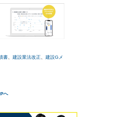
積書
、
建設業法改正
、
建設Gメ
Pへ