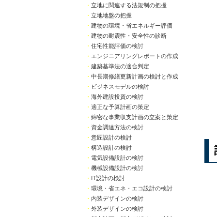
・
立地に関連する法規制の把握
・
立地地盤の把握
・
建物の環境・省エネルギー評価
・
建物の耐震性・安全性の診断
・
住宅性能評価の検討
・
エンジニアリングレポートの作成
・
建築基準法の適合判定
・
中長期修繕更新計画の検討と作成
・
ビジネスモデルの検討
・
海外建設投資の検討
・
適正な予算計画の策定
・
綿密な事業収支計画の立案と策定
・
資金調達方法の検討
・
意匠設計の検討
・
構造設計の検討
・
電気設備設計の検討
・
機械設備設計の検討
・
IT設計の検討
・
環境・省エネ・エコ設計の検討
・
内装デザインの検討
・
外装デザインの検討