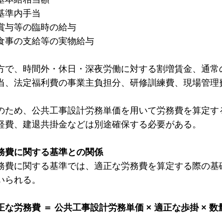
基準内手当
賞与等の臨時の給与
食事の支給等の実物給与
方で、時間外・休日・深夜労働に対する割増賃金、通常
当、法定福利費の事業主負担分、研修訓練費、現場管理
のため、公共工事設計労務単価を用いて労務費を算定す
経費、建退共掛金などは別途確保する必要がある。
務費に関する基準との関係
務費に関する基準では、適正な労務費を算定する際の基
いられる。
正な労務費 ＝ 公共工事設計労務単価 × 適正な歩掛 × 数