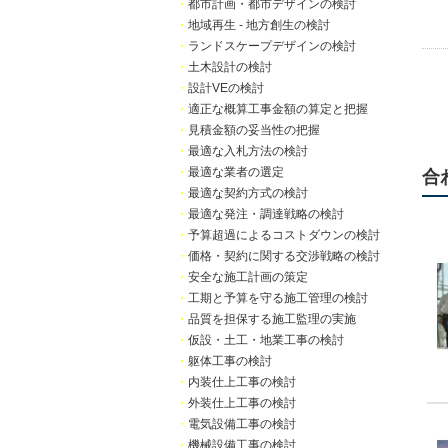
・
都市計画・都市デザインの検討
・
地域再生 - 地方創生の検討
・
ランドスケープデザインの検討
・
土木設計の検討
・
設計VEの検討
・
適正な概算工事金額の算定と把握
・
見積金額の妥当性の把握
・
最適な入札方法の検討
・
最適な業者の選定
合
・
最適な契約方式の検討
・
最適な発注・調達戦略の検討
・
予算超過によるコストダウンの検討
・
価格・契約に関する交渉戦略の検討
・
安全な施工計画の策定
・
工期と予算を守る施工管理の検討
・
品質を担保する施工監理の実施
・
仮設・土工・地業工事の検討
・
躯体工事の検討
・
内装仕上工事の検討
・
外装仕上工事の検討
・
電気設備工事の検討
・
機械設備工事の検討