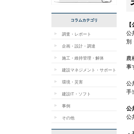
コラムカテゴリ
【
公
調査・レポート
別
企画・設計・調達
農
施工・維持管理・解体
事
建設マネジメント・サポート
環境・災害
公
手
建設IT・ソフト
事例
公
公
その他
・