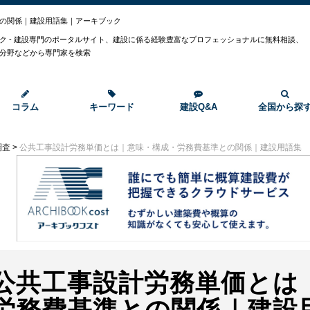
の関係｜建設用語集｜アーキブック
ク - 建設専門のポータルサイト、建設に係る経験豊富なプロフェッショナルに無料相談、
分野などから専門家を検索
コラム
キーワード
建設Q&A
全国から探
調査
>
公共工事設計労務単価とは｜意味・構成・労務費基準との関係｜建設用語集
公共工事設計労務単価とは
労務費基準との関係｜建設