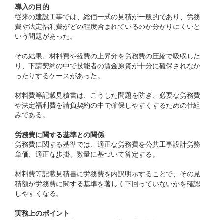
導入の目的
従来の建設工事では、総価一式の見積が一般的であり、労務
費や法定福利費がどの程度含まれているのか分かりにくいと
いう問題があった。
その結果、材料費や経費の上昇分を労務費の圧縮で吸収した
り、下請契約の中で技能者の賃金原資が十分に確保されなか
ったりするケースがあった。
材料費等記載見積書は、こうした問題を防ぎ、必要な労務費
や法定福利費を請負契約の中で確保しやすくするための仕組
みである。
労務費に関する基準との関係
労務費に関する基準では、適正な労務費を公共工事設計労務
単価、適正な歩掛、数量に基づいて算定する。
材料費等記載見積書に労務費を内訳明示することで、その見
積額が労務費に関する基準を著しく下回っていないかを確認
しやすくなる。
実務上のポイント