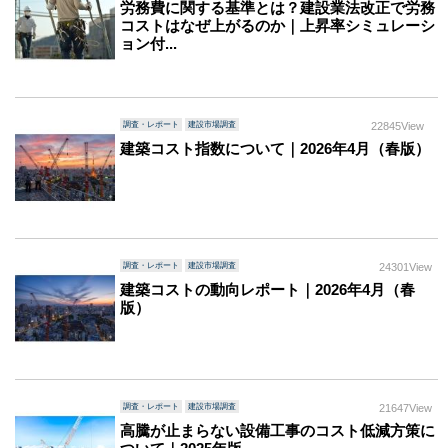
労務費に関する基準とは？建設業法改正で労務
コストはなぜ上がるのか｜上昇率シミュレーシ
ョン付...
調査・レポート
建設市場調査
22845View
建築コスト指数について｜2026年4月（春版）
調査・レポート
建設市場調査
24301View
建築コストの動向レポート｜2026年4月（春
版）
調査・レポート
建設市場調査
21647View
高騰が止まらない設備工事のコスト低減方策に