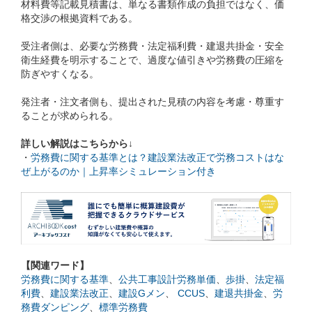
材料費等記載見積書は、単なる書類作成の負担ではなく、価
格交渉の根拠資料である。
受注者側は、必要な労務費・法定福利費・建退共掛金・安全
衛生経費を明示することで、過度な値引きや労務費の圧縮を
防ぎやすくなる。
発注者・注文者側も、提出された見積の内容を考慮・尊重す
ることが求められる。
詳しい解説はこちらから↓
・
労務費に関する基準とは？建設業法改正で労務コストはな
ぜ上がるのか｜上昇率シミュレーション付き
【関連ワード】
労務費に関する基準
、
公共工事設計労務単価
、
歩掛
、
法定福
利費
、
建設業法改正
、
建設Gメン
、
CCUS
、
建退共掛金
、
労
務費ダンピング
、
標準労務費