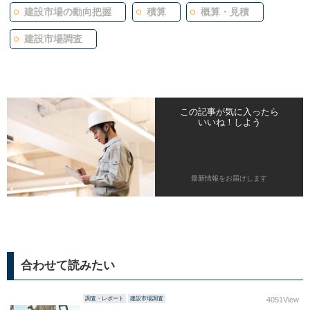
建設市場の動向把握
積算
概算・見積
建設市場調査
この記事が気に入ったら
いいね！しよう
最新情報をお届けします
合わせて読みたい
調査・レポート
建設市場調査
4051View