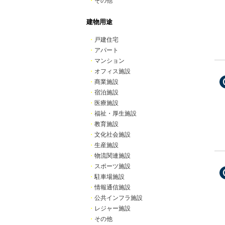
・
その他
建物用途
・
戸建住宅
・
アパート
・
マンション
・
オフィス施設
・
商業施設
・
宿泊施設
・
医療施設
・
福祉・厚生施設
・
教育施設
・
文化社会施設
・
生産施設
・
物流関連施設
・
スポーツ施設
・
駐車場施設
・
情報通信施設
・
公共インフラ施設
・
レジャー施設
・
その他