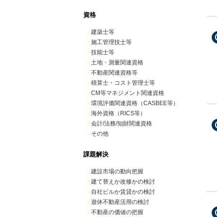
資格
・
建築士等
・
施工管理技士等
・
技能士等
・
土地・測量関連資格
・
不動産関連資格等
・
積算士・コスト管理士等
・
CM等マネジメント関連資格
・
環境評価関連資格（CASBEE等）
・
海外資格（RICS等）
・
会計/法務/知財関連資格
・
その他
課題解決
・
建設市場の動向把握
・
建て替えか改修かの検討
・
自社ビルか賃貸かの検討
・
遊休不動産活用の検討
・
不動産の価値の把握