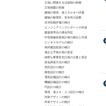
・
立地に関連する法規制の把握
・
立地地盤の把握
・
建物の環境・省エネルギー評価
・
建物の耐震性・安全性の診断
・
住宅性能評価の検討
・
エンジニアリングレポートの作成
・
建築基準法の適合判定
・
中長期修繕更新計画の検討と作成
・
ビジネスモデルの検討
・
海外建設投資の検討
・
適正な予算計画の策定
・
綿密な事業収支計画の立案と策定
・
資金調達方法の検討
・
意匠設計の検討
・
構造設計の検討
・
電気設備設計の検討
・
機械設備設計の検討
・
IT設計の検討
・
環境・省エネ・エコ設計の検討
・
内装デザインの検討
・
外装デザインの検討