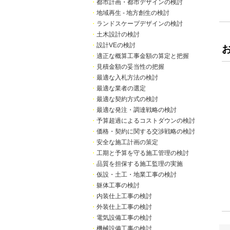
・
都市計画・都市デザインの検討
・
地域再生 - 地方創生の検討
・
ランドスケープデザインの検討
・
土木設計の検討
・
設計VEの検討
・
適正な概算工事金額の算定と把握
・
見積金額の妥当性の把握
・
最適な入札方法の検討
・
最適な業者の選定
・
最適な契約方式の検討
・
最適な発注・調達戦略の検討
・
予算超過によるコストダウンの検討
・
価格・契約に関する交渉戦略の検討
・
安全な施工計画の策定
・
工期と予算を守る施工管理の検討
・
品質を担保する施工監理の実施
・
仮設・土工・地業工事の検討
・
躯体工事の検討
・
内装仕上工事の検討
・
外装仕上工事の検討
・
電気設備工事の検討
・
機械設備工事の検討