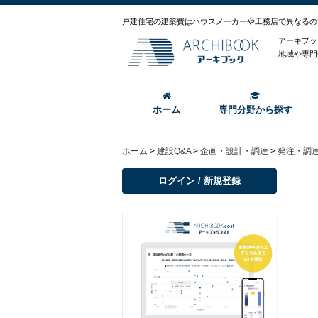
戸建住宅の建築費はハウスメーカーや工務店で異なるの
アーキブッ
地域や専門
ホーム
専門分野から探す
ホーム
>
建設Q&A
>
企画・設計・調達
>
発注・調
ログイン / 新規登録