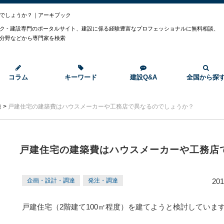
でしょうか？｜アーキブック
ク - 建設専門のポータルサイト、建設に係る経験豊富なプロフェッショナルに無料相談、
分野などから専門家を検索
コラム
キーワード
建設Q&A
全国から探
達
>
戸建住宅の建築費はハウスメーカーや工務店で異なるのでしょうか？
戸建住宅の建築費はハウスメーカーや工務店
企画・設計・調達
発注・調達
201
戸建住宅（2階建て100㎡程度）を建てようと検討していま