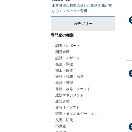
工事可能な時期の遅れに価格高騰が重
なるエレベーター危機...
カテゴリー
専門家の種類
・
調査・レポート
・
開発企画
・
設計・デザイン
・
発注・調達
・
施工・解体
・
会計・税務・法務
・
維持・管理
・
修繕・改修・テナント
・
建設マネジメント
・
建設資材
・
建設IT・ソフト
・
環境・省エネルギー・エコ
・
災害・防災
・
不動産