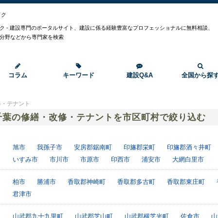
ック
ク - 建設専門のポータルサイト、建設に係る経験豊富なプロフェッショナルに無料相談、
分野などから専門家を検索
コラム
キーワード
建設Q&A
全国から探
修・テナント
千葉の修繕・改修・テナントを市区町村で絞り込む
旭市
我孫子市
安房郡鋸南町
印旛郡栄町
印旛郡酒々井町
いすみ市
市川市
市原市
印西市
浦安市
大網白里市
柏市
勝浦市
香取郡神崎町
香取郡多古町
香取郡東庄町
君津市
山武郡九十九里町
山武郡芝山町
山武郡横芝光町
佐倉市
山