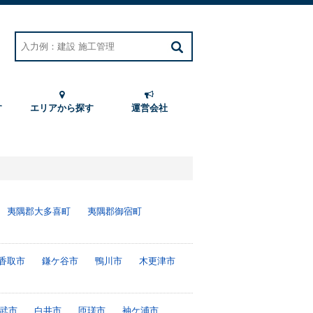
す
エリアから探す
運営会社
夷隅郡大多喜町
夷隅郡御宿町
香取市
鎌ケ谷市
鴨川市
木更津市
武市
白井市
匝瑳市
袖ケ浦市