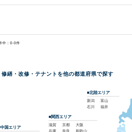
件中：0-0件
修繕・改修・テナントを他の都道府県で探す
■北陸エリア
新潟
富山
石川
福井
■関西エリア
滋賀
京都
大阪
■中国エリア
兵庫
奈良
和歌山