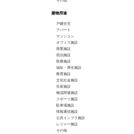
・
その他
建物用途
・
戸建住宅
・
アパート
・
マンション
・
オフィス施設
・
商業施設
・
宿泊施設
・
医療施設
・
福祉・厚生施設
・
教育施設
・
文化社会施設
・
生産施設
・
物流関連施設
・
スポーツ施設
・
駐車場施設
・
情報通信施設
・
公共インフラ施設
・
レジャー施設
・
その他