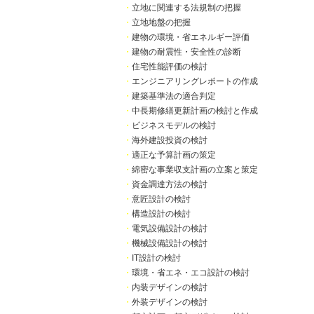
・
立地に関連する法規制の把握
・
立地地盤の把握
・
建物の環境・省エネルギー評価
・
建物の耐震性・安全性の診断
・
住宅性能評価の検討
・
エンジニアリングレポートの作成
・
建築基準法の適合判定
・
中長期修繕更新計画の検討と作成
・
ビジネスモデルの検討
・
海外建設投資の検討
・
適正な予算計画の策定
・
綿密な事業収支計画の立案と策定
・
資金調達方法の検討
・
意匠設計の検討
・
構造設計の検討
・
電気設備設計の検討
・
機械設備設計の検討
・
IT設計の検討
・
環境・省エネ・エコ設計の検討
・
内装デザインの検討
・
外装デザインの検討