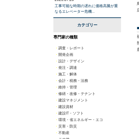
工事可能な時期の遅れに価格高騰が重
なるエレベーター危機...
カテゴリー
専門家の種類
・
調査・レポート
・
開発企画
・
設計・デザイン
・
発注・調達
・
施工・解体
・
会計・税務・法務
・
維持・管理
・
修繕・改修・テナント
・
建設マネジメント
・
建設資材
・
建設IT・ソフト
・
環境・省エネルギー・エコ
・
災害・防災
・
不動産