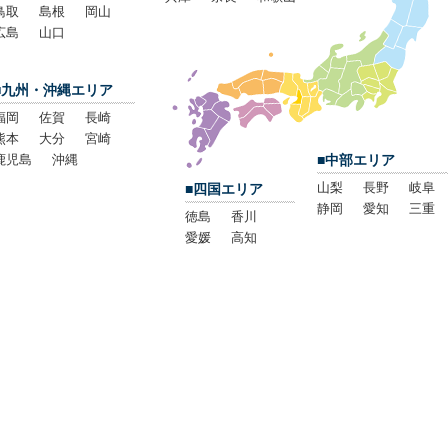
鳥取
島根
岡山
広島
山口
■九州・沖縄エリア
福岡
佐賀
長崎
熊本
大分
宮崎
鹿児島
沖縄
■中部エリア
山梨
長野
岐阜
■四国エリア
静岡
愛知
三重
徳島
香川
愛媛
高知