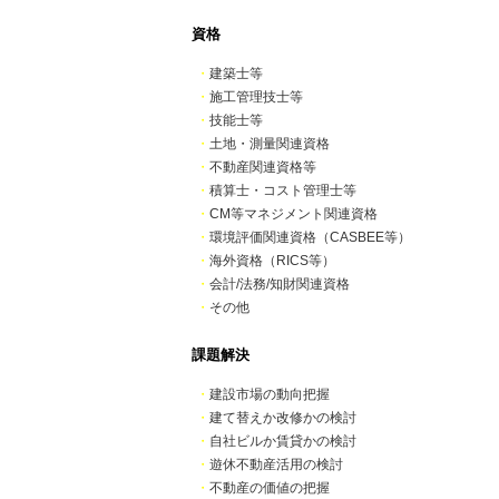
資格
・
建築士等
・
施工管理技士等
・
技能士等
・
土地・測量関連資格
・
不動産関連資格等
・
積算士・コスト管理士等
・
CM等マネジメント関連資格
・
環境評価関連資格（CASBEE等）
・
海外資格（RICS等）
・
会計/法務/知財関連資格
・
その他
課題解決
・
建設市場の動向把握
・
建て替えか改修かの検討
・
自社ビルか賃貸かの検討
・
遊休不動産活用の検討
・
不動産の価値の把握