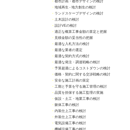
・
都市計画・都市デザインの検討
・
地域再生 - 地方創生の検討
・
ランドスケープデザインの検討
・
土木設計の検討
・
設計VEの検討
・
適正な概算工事金額の算定と把握
・
見積金額の妥当性の把握
・
最適な入札方法の検討
・
最適な業者の選定
・
最適な契約方式の検討
・
最適な発注・調達戦略の検討
・
予算超過によるコストダウンの検討
・
価格・契約に関する交渉戦略の検討
・
安全な施工計画の策定
・
工期と予算を守る施工管理の検討
・
品質を担保する施工監理の実施
・
仮設・土工・地業工事の検討
・
躯体工事の検討
・
内装仕上工事の検討
・
外装仕上工事の検討
・
電気設備工事の検討
・
機械設備工事の検討