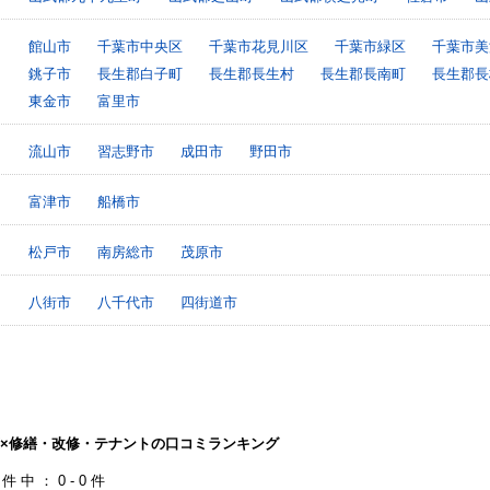
館山市
千葉市中央区
千葉市花見川区
千葉市緑区
千葉市美
銚子市
長生郡白子町
長生郡長生村
長生郡長南町
長生郡長
東金市
富里市
流山市
習志野市
成田市
野田市
富津市
船橋市
松戸市
南房総市
茂原市
八街市
八千代市
四街道市
×修繕・改修・テナントの口コミランキング
0件中：0-0件