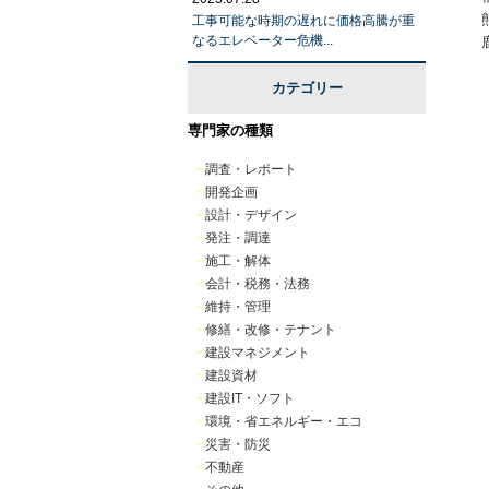
工事可能な時期の遅れに価格高騰が重
なるエレベーター危機...
カテゴリー
専門家の種類
・
調査・レポート
・
開発企画
・
設計・デザイン
・
発注・調達
・
施工・解体
・
会計・税務・法務
・
維持・管理
・
修繕・改修・テナント
・
建設マネジメント
・
建設資材
・
建設IT・ソフト
・
環境・省エネルギー・エコ
・
災害・防災
・
不動産