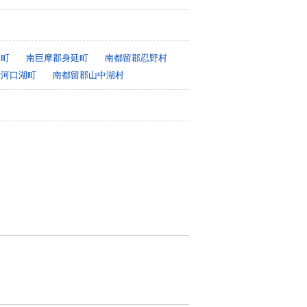
川町
南巨摩郡身延町
南都留郡忍野村
士河口湖町
南都留郡山中湖村