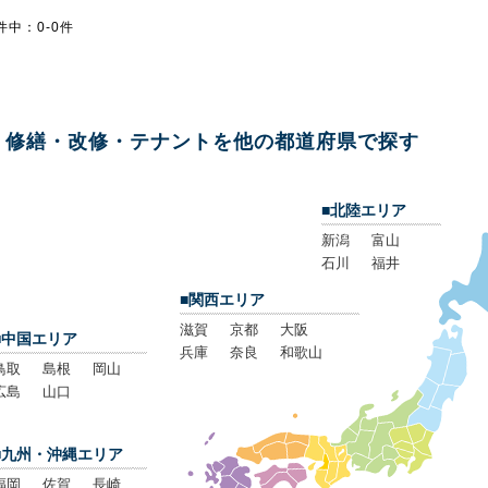
件中：0-0件
修繕・改修・テナントを他の都道府県で探す
■北陸エリア
新潟
富山
石川
福井
■関西エリア
滋賀
京都
大阪
■中国エリア
兵庫
奈良
和歌山
鳥取
島根
岡山
広島
山口
■九州・沖縄エリア
福岡
佐賀
長崎