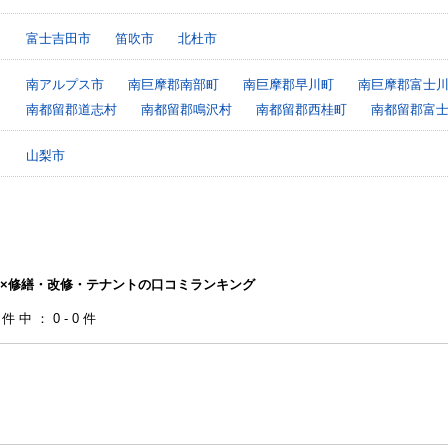
富士吉田市
笛吹市
北杜市
南アルプス市
南巨摩郡南部町
南巨摩郡早川町
南巨摩郡富士
南都留郡道志村
南都留郡鳴沢村
南都留郡西桂町
南都留郡富
山梨市
×修繕・改修・テナントの口コミランキング
0件中：0-0件