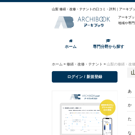
山梨 修繕・改修・テナントの口コミ・評判｜アーキブ
アーキブッ
地域や専門
ホーム
専門分野から探す
ホーム
>
修繕・改修・テナント
>
山梨の修繕・改
ログイン / 新規登録
あ
か
た
な