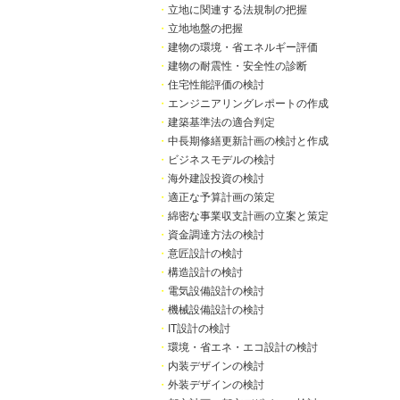
・
立地に関連する法規制の把握
・
立地地盤の把握
・
建物の環境・省エネルギー評価
・
建物の耐震性・安全性の診断
・
住宅性能評価の検討
・
エンジニアリングレポートの作成
・
建築基準法の適合判定
・
中長期修繕更新計画の検討と作成
・
ビジネスモデルの検討
・
海外建設投資の検討
・
適正な予算計画の策定
・
綿密な事業収支計画の立案と策定
・
資金調達方法の検討
・
意匠設計の検討
・
構造設計の検討
・
電気設備設計の検討
・
機械設備設計の検討
・
IT設計の検討
・
環境・省エネ・エコ設計の検討
・
内装デザインの検討
・
外装デザインの検討