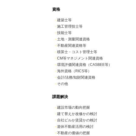
資格
・
建築士等
・
施工管理技士等
・
技能士等
・
土地・測量関連資格
・
不動産関連資格等
・
積算士・コスト管理士等
・
CM等マネジメント関連資格
・
環境評価関連資格（CASBEE等）
・
海外資格（RICS等）
・
会計/法務/知財関連資格
・
その他
課題解決
・
建設市場の動向把握
・
建て替えか改修かの検討
・
自社ビルか賃貸かの検討
・
遊休不動産活用の検討
・
不動産の価値の把握