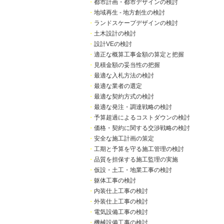
・
都市計画・都市デザインの検討
・
地域再生 - 地方創生の検討
・
ランドスケープデザインの検討
・
土木設計の検討
・
設計VEの検討
・
適正な概算工事金額の算定と把握
・
見積金額の妥当性の把握
・
最適な入札方法の検討
・
最適な業者の選定
・
最適な契約方式の検討
・
最適な発注・調達戦略の検討
・
予算超過によるコストダウンの検討
・
価格・契約に関する交渉戦略の検討
・
安全な施工計画の策定
・
工期と予算を守る施工管理の検討
・
品質を担保する施工監理の実施
・
仮設・土工・地業工事の検討
・
躯体工事の検討
・
内装仕上工事の検討
・
外装仕上工事の検討
・
電気設備工事の検討
・
機械設備工事の検討