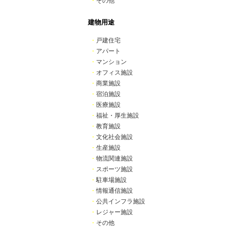
・
その他
建物用途
・
戸建住宅
・
アパート
・
マンション
・
オフィス施設
・
商業施設
・
宿泊施設
・
医療施設
・
福祉・厚生施設
・
教育施設
・
文化社会施設
・
生産施設
・
物流関連施設
・
スポーツ施設
・
駐車場施設
・
情報通信施設
・
公共インフラ施設
・
レジャー施設
・
その他