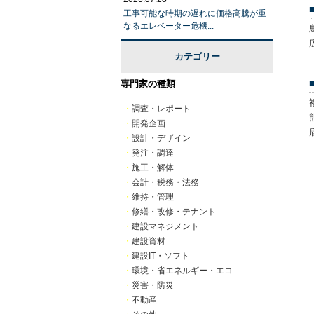
工事可能な時期の遅れに価格高騰が重
なるエレベーター危機...
カテゴリー
専門家の種類
・
調査・レポート
・
開発企画
・
設計・デザイン
・
発注・調達
・
施工・解体
・
会計・税務・法務
・
維持・管理
・
修繕・改修・テナント
・
建設マネジメント
・
建設資材
・
建設IT・ソフト
・
環境・省エネルギー・エコ
・
災害・防災
・
不動産