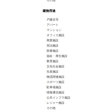
・
その他
建物用途
・
戸建住宅
・
アパート
・
マンション
・
オフィス施設
・
商業施設
・
宿泊施設
・
医療施設
・
福祉・厚生施設
・
教育施設
・
文化社会施設
・
生産施設
・
物流関連施設
・
スポーツ施設
・
駐車場施設
・
情報通信施設
・
公共インフラ施設
・
レジャー施設
・
その他