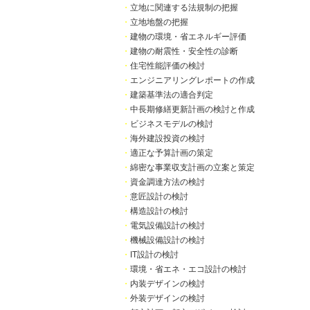
・
立地に関連する法規制の把握
・
立地地盤の把握
・
建物の環境・省エネルギー評価
・
建物の耐震性・安全性の診断
・
住宅性能評価の検討
・
エンジニアリングレポートの作成
・
建築基準法の適合判定
・
中長期修繕更新計画の検討と作成
・
ビジネスモデルの検討
・
海外建設投資の検討
・
適正な予算計画の策定
・
綿密な事業収支計画の立案と策定
・
資金調達方法の検討
・
意匠設計の検討
・
構造設計の検討
・
電気設備設計の検討
・
機械設備設計の検討
・
IT設計の検討
・
環境・省エネ・エコ設計の検討
・
内装デザインの検討
・
外装デザインの検討