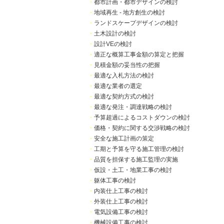
・
都市計画・都市デザインの検討
・
地域再生 - 地方創生の検討
・
ランドスケープデザインの検討
・
土木設計の検討
・
設計VEの検討
・
適正な概算工事金額の算定と把握
・
見積金額の妥当性の把握
・
最適な入札方法の検討
・
最適な業者の選定
・
最適な契約方式の検討
・
最適な発注・調達戦略の検討
・
予算超過によるコストダウンの検討
・
価格・契約に関する交渉戦略の検討
・
安全な施工計画の策定
・
工期と予算を守る施工管理の検討
・
品質を担保する施工監理の実施
・
仮設・土工・地業工事の検討
・
躯体工事の検討
・
内装仕上工事の検討
・
外装仕上工事の検討
・
電気設備工事の検討
・
機械設備工事の検討