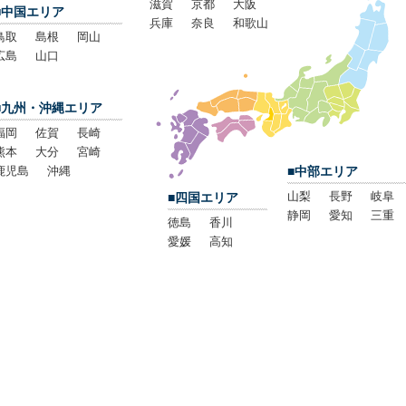
滋賀
京都
大阪
■中国エリア
兵庫
奈良
和歌山
鳥取
島根
岡山
広島
山口
■九州・沖縄エリア
福岡
佐賀
長崎
熊本
大分
宮崎
鹿児島
沖縄
■中部エリア
山梨
長野
岐阜
■四国エリア
静岡
愛知
三重
徳島
香川
愛媛
高知