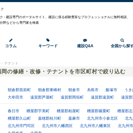
ック
ク - 建設専門のポータルサイト、建設に係る経験豊富なプロフェッショナルに無料相談、
分野などから専門家を検索
コラム
キーワード
建設Q&A
全国から探
修・テナント
福岡の修繕・改修・テナントを市区町村で絞り込む
朝倉郡筑前町
朝倉郡東峰村
朝倉市
糸島市
飯塚市
うき
大牟田市
遠賀郡芦屋町
遠賀郡岡垣町
遠賀郡遠賀町
遠賀郡
春日市
糟屋郡宇美町
糟屋郡粕屋町
糟屋郡篠栗町
糟屋郡志
糟屋郡久山町
嘉穂郡桂川町
嘉麻市
北九州市小倉北区
北九
北九州市門司区
北九州市八幡西区
北九州市八幡東区
北九州