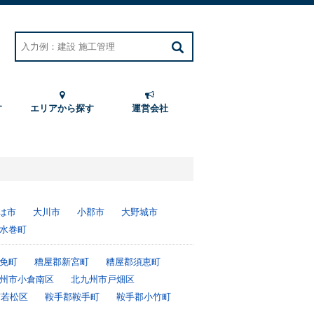
す
エリアから探す
運営会社
は市
大川市
小郡市
大野城市
水巻町
免町
糟屋郡新宮町
糟屋郡須恵町
州市小倉南区
北九州市戸畑区
市若松区
鞍手郡鞍手町
鞍手郡小竹町