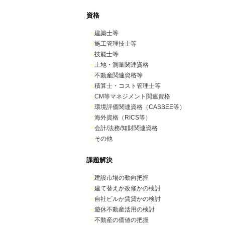
資格
・
建築士等
・
施工管理技士等
・
技能士等
・
土地・測量関連資格
・
不動産関連資格等
・
積算士・コスト管理士等
・
CM等マネジメント関連資格
・
環境評価関連資格（CASBEE等）
・
海外資格（RICS等）
・
会計/法務/知財関連資格
・
その他
課題解決
・
建設市場の動向把握
・
建て替えか改修かの検討
・
自社ビルか賃貸かの検討
・
遊休不動産活用の検討
・
不動産の価値の把握