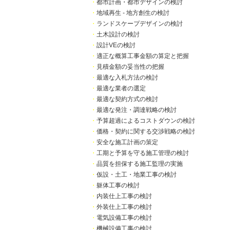
・
都市計画・都市デザインの検討
・
地域再生 - 地方創生の検討
・
ランドスケープデザインの検討
・
土木設計の検討
・
設計VEの検討
・
適正な概算工事金額の算定と把握
・
見積金額の妥当性の把握
・
最適な入札方法の検討
・
最適な業者の選定
・
最適な契約方式の検討
・
最適な発注・調達戦略の検討
・
予算超過によるコストダウンの検討
・
価格・契約に関する交渉戦略の検討
・
安全な施工計画の策定
・
工期と予算を守る施工管理の検討
・
品質を担保する施工監理の実施
・
仮設・土工・地業工事の検討
・
躯体工事の検討
・
内装仕上工事の検討
・
外装仕上工事の検討
・
電気設備工事の検討
・
機械設備工事の検討