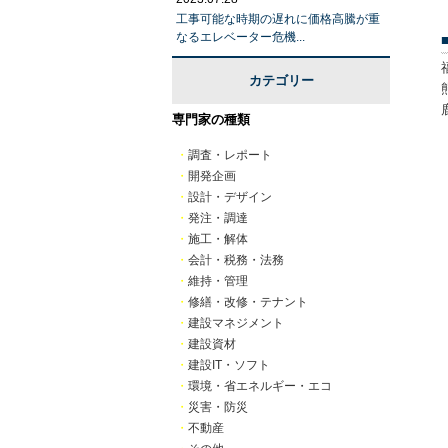
工事可能な時期の遅れに価格高騰が重
なるエレベーター危機...
カテゴリー
専門家の種類
・
調査・レポート
・
開発企画
・
設計・デザイン
・
発注・調達
・
施工・解体
・
会計・税務・法務
・
維持・管理
・
修繕・改修・テナント
・
建設マネジメント
・
建設資材
・
建設IT・ソフト
・
環境・省エネルギー・エコ
・
災害・防災
・
不動産