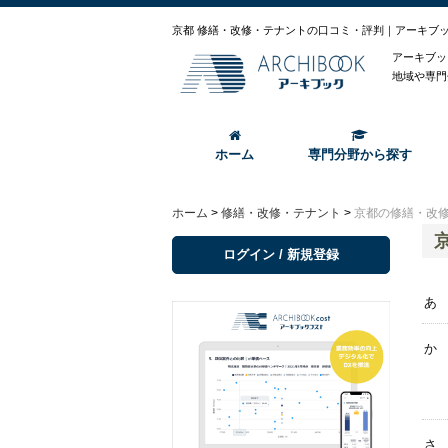
京都 修繕・改修・テナントの口コミ・評判｜アーキブ
アーキブッ
地域や専門
ホーム
専門分野から探す
ホーム
>
修繕・改修・テナント
>
京都の修繕・改
ログイン / 新規登録
あ
か
さ