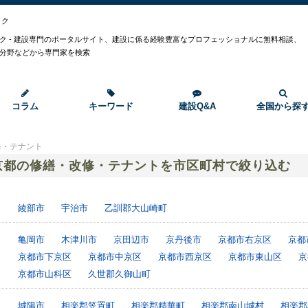
ック
ク - 建設専門のポータルサイト、建設に係る経験豊富なプロフェッショナルに無料相談、
分野などから専門家を検索
コラム
キーワード
建設Q&A
全国から探
修・テナント
京都の修繕・改修・テナントを市区町村で絞り込む
綾部市
宇治市
乙訓郡大山崎町
亀岡市
木津川市
京田辺市
京丹後市
京都市右京区
京都
京都市下京区
京都市中京区
京都市西京区
京都市東山区
京
京都市山科区
久世郡久御山町
城陽市
相楽郡笠置町
相楽郡精華町
相楽郡南山城村
相楽郡