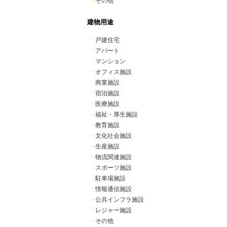
・
その他
建物用途
・
戸建住宅
・
アパート
・
マンション
・
オフィス施設
・
商業施設
・
宿泊施設
・
医療施設
・
福祉・厚生施設
・
教育施設
・
文化社会施設
・
生産施設
・
物流関連施設
・
スポーツ施設
・
駐車場施設
・
情報通信施設
・
公共インフラ施設
・
レジャー施設
・
その他