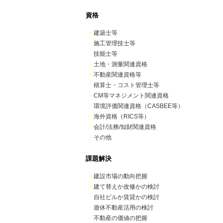
資格
・
建築士等
・
施工管理技士等
・
技能士等
・
土地・測量関連資格
・
不動産関連資格等
・
積算士・コスト管理士等
・
CM等マネジメント関連資格
・
環境評価関連資格（CASBEE等）
・
海外資格（RICS等）
・
会計/法務/知財関連資格
・
その他
課題解決
・
建設市場の動向把握
・
建て替えか改修かの検討
・
自社ビルか賃貸かの検討
・
遊休不動産活用の検討
・
不動産の価値の把握