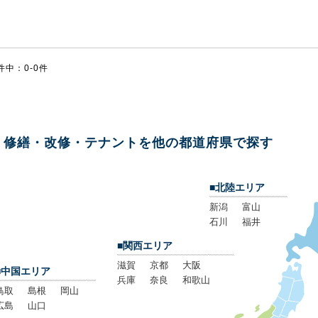
件中：0-0件
修繕・改修・テナントを他の都道府県で探す
■北陸エリア
新潟
富山
石川
福井
■関西エリア
滋賀
京都
大阪
■中国エリア
兵庫
奈良
和歌山
鳥取
島根
岡山
広島
山口