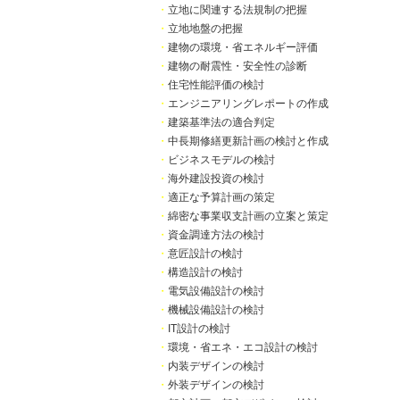
・
立地に関連する法規制の把握
・
立地地盤の把握
・
建物の環境・省エネルギー評価
・
建物の耐震性・安全性の診断
・
住宅性能評価の検討
・
エンジニアリングレポートの作成
・
建築基準法の適合判定
・
中長期修繕更新計画の検討と作成
・
ビジネスモデルの検討
・
海外建設投資の検討
・
適正な予算計画の策定
・
綿密な事業収支計画の立案と策定
・
資金調達方法の検討
・
意匠設計の検討
・
構造設計の検討
・
電気設備設計の検討
・
機械設備設計の検討
・
IT設計の検討
・
環境・省エネ・エコ設計の検討
・
内装デザインの検討
・
外装デザインの検討