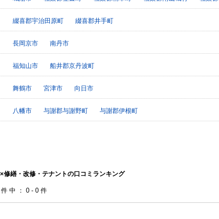
綴喜郡宇治田原町
綴喜郡井手町
長岡京市
南丹市
福知山市
船井郡京丹波町
舞鶴市
宮津市
向日市
八幡市
与謝郡与謝野町
与謝郡伊根町
×修繕・改修・テナントの口コミランキング
0件中：0-0件