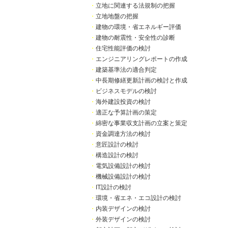
・
立地に関連する法規制の把握
・
立地地盤の把握
・
建物の環境・省エネルギー評価
・
建物の耐震性・安全性の診断
・
住宅性能評価の検討
・
エンジニアリングレポートの作成
・
建築基準法の適合判定
・
中長期修繕更新計画の検討と作成
・
ビジネスモデルの検討
・
海外建設投資の検討
・
適正な予算計画の策定
・
綿密な事業収支計画の立案と策定
・
資金調達方法の検討
・
意匠設計の検討
・
構造設計の検討
・
電気設備設計の検討
・
機械設備設計の検討
・
IT設計の検討
・
環境・省エネ・エコ設計の検討
・
内装デザインの検討
・
外装デザインの検討