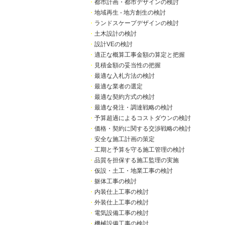
・
都市計画・都市デザインの検討
・
地域再生 - 地方創生の検討
・
ランドスケープデザインの検討
・
土木設計の検討
・
設計VEの検討
・
適正な概算工事金額の算定と把握
・
見積金額の妥当性の把握
・
最適な入札方法の検討
・
最適な業者の選定
・
最適な契約方式の検討
・
最適な発注・調達戦略の検討
・
予算超過によるコストダウンの検討
・
価格・契約に関する交渉戦略の検討
・
安全な施工計画の策定
・
工期と予算を守る施工管理の検討
・
品質を担保する施工監理の実施
・
仮設・土工・地業工事の検討
・
躯体工事の検討
・
内装仕上工事の検討
・
外装仕上工事の検討
・
電気設備工事の検討
・
機械設備工事の検討