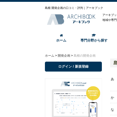
島根 開発企画の口コミ・評判｜アーキブック
アーキブッ
地域や専門
ホーム
専門分野から探す
ホーム
>
開発企画
>
島根の開発企画
ログイン / 新規登録
あ
か
な