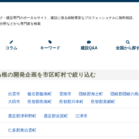
ク - 建設専門のポータルサイト、建設に係る経験豊富なプロフェッショナルに無料相談、
分野などから専門家を検索
コラム
キーワード
建設Q&A
全国から探
島根の開発企画を市区町村で絞り込む
出雲市
飯石郡飯南町
雲南市
隠岐郡海士町
隠岐郡隠岐の島
大田市
邑智郡邑南町
邑智郡川本町
邑智郡美郷町
鹿足郡津和野町
鹿足郡吉賀町
江津市
仁多郡奥出雲町