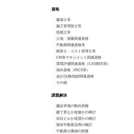
資格
・
建築士等
・
施工管理技士等
・
技能士等
・
土地・測量関連資格
・
不動産関連資格等
・
積算士・コスト管理士等
・
CM等マネジメント関連資格
・
環境評価関連資格（CASBEE等）
・
海外資格（RICS等）
・
会計/法務/知財関連資格
・
その他
課題解決
・
建設市場の動向把握
・
建て替えか改修かの検討
・
自社ビルか賃貸かの検討
・
遊休不動産活用の検討
・
不動産の価値の把握