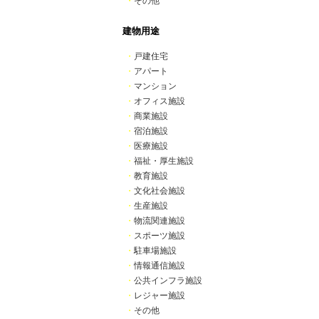
・
その他
建物用途
・
戸建住宅
・
アパート
・
マンション
・
オフィス施設
・
商業施設
・
宿泊施設
・
医療施設
・
福祉・厚生施設
・
教育施設
・
文化社会施設
・
生産施設
・
物流関連施設
・
スポーツ施設
・
駐車場施設
・
情報通信施設
・
公共インフラ施設
・
レジャー施設
・
その他