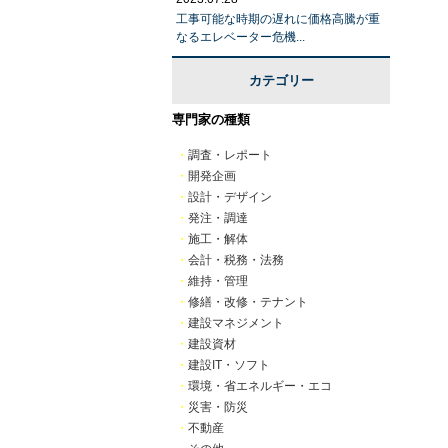
工事可能な時期の遅れに価格高騰が重
なるエレベーター危機...
カテゴリー
専門家の種類
・
調査・レポート
・
開発企画
・
設計・デザイン
・
発注・調達
・
施工・解体
・
会計・税務・法務
・
維持・管理
・
修繕・改修・テナント
・
建設マネジメント
・
建設資材
・
建設IT・ソフト
・
環境・省エネルギー・エコ
・
災害・防災
・
不動産