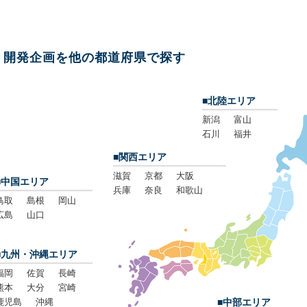
開発企画を他の都道府県で探す
■北陸エリア
新潟
富山
石川
福井
■関西エリア
滋賀
京都
大阪
■中国エリア
兵庫
奈良
和歌山
鳥取
島根
岡山
広島
山口
■九州・沖縄エリア
福岡
佐賀
長崎
熊本
大分
宮崎
鹿児島
沖縄
■中部エリア