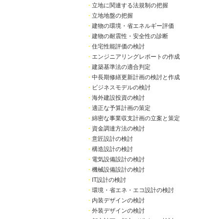
・
立地に関連する法規制の把握
・
立地地盤の把握
・
建物の環境・省エネルギー評価
・
建物の耐震性・安全性の診断
・
住宅性能評価の検討
・
エンジニアリングレポートの作成
・
建築基準法の適合判定
・
中長期修繕更新計画の検討と作成
・
ビジネスモデルの検討
・
海外建設投資の検討
・
適正な予算計画の策定
・
綿密な事業収支計画の立案と策定
・
資金調達方法の検討
・
意匠設計の検討
・
構造設計の検討
・
電気設備設計の検討
・
機械設備設計の検討
・
IT設計の検討
・
環境・省エネ・エコ設計の検討
・
内装デザインの検討
・
外装デザインの検討