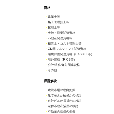
資格
・
建築士等
・
施工管理技士等
・
技能士等
・
土地・測量関連資格
・
不動産関連資格等
・
積算士・コスト管理士等
・
CM等マネジメント関連資格
・
環境評価関連資格（CASBEE等）
・
海外資格（RICS等）
・
会計/法務/知財関連資格
・
その他
課題解決
・
建設市場の動向把握
・
建て替えか改修かの検討
・
自社ビルか賃貸かの検討
・
遊休不動産活用の検討
・
不動産の価値の把握