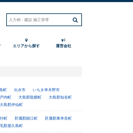
す
エリアから探す
運営会社
島町
出水市
いちき串木野市
戸内町
大島郡龍郷町
大島郡知名町
大島郡伊仙町
付町
肝属郡錦江町
肝属郡東串良町
毛郡屋久島町