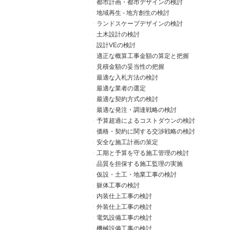
・
都市計画・都市デザインの検討
・
地域再生 - 地方創生の検討
・
ランドスケープデザインの検討
・
土木設計の検討
・
設計VEの検討
・
適正な概算工事金額の算定と把握
・
見積金額の妥当性の把握
・
最適な入札方法の検討
・
最適な業者の選定
・
最適な契約方式の検討
・
最適な発注・調達戦略の検討
・
予算超過によるコストダウンの検討
・
価格・契約に関する交渉戦略の検討
・
安全な施工計画の策定
・
工期と予算を守る施工管理の検討
・
品質を担保する施工監理の実施
・
仮設・土工・地業工事の検討
・
躯体工事の検討
・
内装仕上工事の検討
・
外装仕上工事の検討
・
電気設備工事の検討
・
機械設備工事の検討