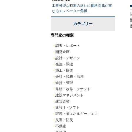
工事可能な時期の遅れに価格高騰が重
なるエレベーター危機...
カテゴリー
専門家の種類
・
調査・レポート
・
開発企画
・
設計・デザイン
・
発注・調達
・
施工・解体
・
会計・税務・法務
・
維持・管理
・
修繕・改修・テナント
・
建設マネジメント
・
建設資材
・
建設IT・ソフト
・
環境・省エネルギー・エコ
・
災害・防災
・
不動産