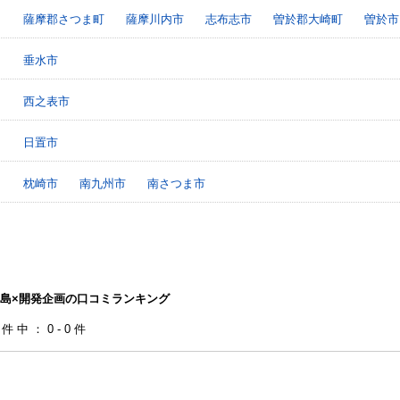
薩摩郡さつま町
薩摩川内市
志布志市
曽於郡大崎町
曽於市
垂水市
西之表市
日置市
枕崎市
南九州市
南さつま市
島×開発企画の口コミランキング
0件中：0-0件