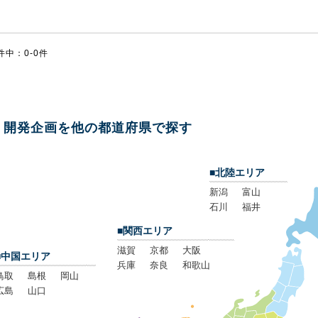
件中：0-0件
開発企画を他の都道府県で探す
■北陸エリア
新潟
富山
石川
福井
■関西エリア
滋賀
京都
大阪
■中国エリア
兵庫
奈良
和歌山
鳥取
島根
岡山
広島
山口