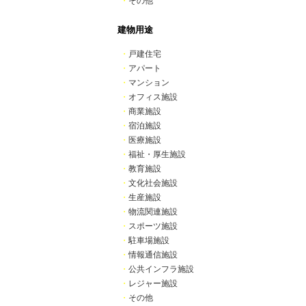
・
その他
建物用途
・
戸建住宅
・
アパート
・
マンション
・
オフィス施設
・
商業施設
・
宿泊施設
・
医療施設
・
福祉・厚生施設
・
教育施設
・
文化社会施設
・
生産施設
・
物流関連施設
・
スポーツ施設
・
駐車場施設
・
情報通信施設
・
公共インフラ施設
・
レジャー施設
・
その他