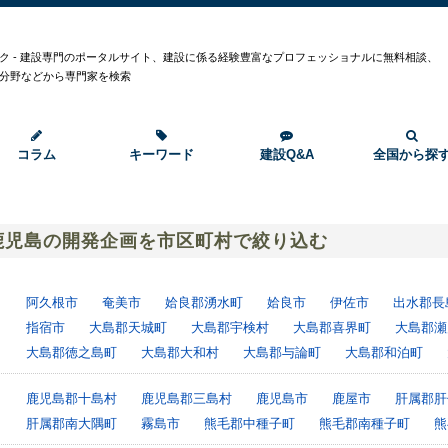
ク - 建設専門のポータルサイト、建設に係る経験豊富なプロフェッショナルに無料相談、
分野などから専門家を検索
コラム
キーワード
建設Q&A
全国から探
鹿児島の開発企画を市区町村で絞り込む
阿久根市
奄美市
姶良郡湧水町
姶良市
伊佐市
出水郡長
指宿市
大島郡天城町
大島郡宇検村
大島郡喜界町
大島郡瀬
大島郡徳之島町
大島郡大和村
大島郡与論町
大島郡和泊町
鹿児島郡十島村
鹿児島郡三島村
鹿児島市
鹿屋市
肝属郡肝
肝属郡南大隅町
霧島市
熊毛郡中種子町
熊毛郡南種子町
熊