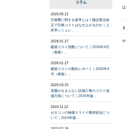
コラム
は
2026.05.22
労務費に関する基準とは？建設業法改
正で労務コストはなぜ上がるのか｜上
ま
昇率シミュレ...
や
2026.01.27
建築コスト指数について｜2026年4月
（春版）...
2026.01.27
建築コストの動向レポート｜2026年4
月（春版）...
2025.03.25
高騰が止まらない設備工事のコスト低
減方策について｜2025年版...
2024.11.22
ゼネコンの物価スライド獲得状況につ
いて｜2024年版...
2023.07.28