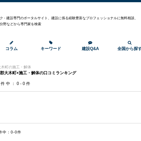
ク
ク - 建設専門のポータルサイト、建設に係る経験豊富なプロフェッショナルに無料相談、
分野などから専門家を検索
コラム
キーワード
建設Q&A
全国から探
大木町の施工・解体
郡大木町×施工・解体の口コミランキング
0件中：0-0件
件中：0-0件