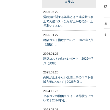
コラム
は
2026.05.22
労務費に関する基準とは？建設業法改
正で労務コストはなぜ上がるのか｜上
ま
昇率シミュレ...
や
2026.01.27
建築コスト指数について｜2026年7月
（夏版）...
2026.01.27
建築コストの動向レポート｜2026年7
月（夏版）...
2025.03.25
高騰が止まらない設備工事のコスト低
減方策について｜2025年版...
2024.11.22
ゼネコンの物価スライド獲得状況につ
いて｜2024年版...
2023.07.28