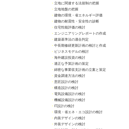
・
立地に関連する法規制の把握
・
立地地盤の把握
・
建物の環境・省エネルギー評価
・
建物の耐震性・安全性の診断
・
住宅性能評価の検討
・
エンジニアリングレポートの作成
・
建築基準法の適合判定
・
中長期修繕更新計画の検討と作成
・
ビジネスモデルの検討
・
海外建設投資の検討
・
適正な予算計画の策定
・
綿密な事業収支計画の立案と策定
・
資金調達方法の検討
・
意匠設計の検討
・
構造設計の検討
・
電気設備設計の検討
・
機械設備設計の検討
・
IT設計の検討
・
環境・省エネ・エコ設計の検討
・
内装デザインの検討
・
外装デザインの検討