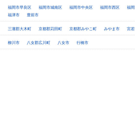
福岡市早良区
福岡市城南区
福岡市中央区
福岡市西区
福岡
福津市
豊前市
三潴郡大木町
京都郡苅田町
京都郡みやこ町
みやま市
宮若
柳川市
八女郡広川町
八女市
行橋市