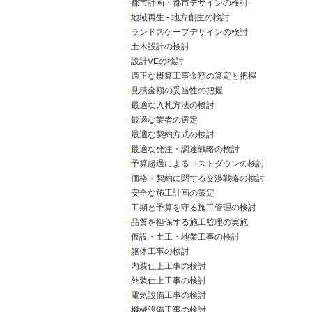
・
都市計画・都市デザインの検討
・
地域再生 - 地方創生の検討
・
ランドスケープデザインの検討
・
土木設計の検討
・
設計VEの検討
・
適正な概算工事金額の算定と把握
・
見積金額の妥当性の把握
・
最適な入札方法の検討
・
最適な業者の選定
・
最適な契約方式の検討
・
最適な発注・調達戦略の検討
・
予算超過によるコストダウンの検討
・
価格・契約に関する交渉戦略の検討
・
安全な施工計画の策定
・
工期と予算を守る施工管理の検討
・
品質を担保する施工監理の実施
・
仮設・土工・地業工事の検討
・
躯体工事の検討
・
内装仕上工事の検討
・
外装仕上工事の検討
・
電気設備工事の検討
・
機械設備工事の検討