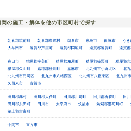
福岡の施工・解体を他の市区町村で探す
朝倉郡筑前町
朝倉郡東峰村
朝倉市
糸島市
飯塚市
うき
大牟田市
遠賀郡芦屋町
遠賀郡岡垣町
遠賀郡遠賀町
遠賀郡
春日市
糟屋郡宇美町
糟屋郡粕屋町
糟屋郡篠栗町
糟屋郡志
糟屋郡久山町
嘉穂郡桂川町
嘉麻市
北九州市小倉北区
北九
北九州市門司区
北九州市八幡西区
北九州市八幡東区
北九州
久留米市
古賀市
田川郡赤村
田川郡大任町
田川郡川崎町
田川郡香春町
田川
田川郡糸田町
田川市
太宰府市
筑後市
筑紫郡那珂川町
築上郡吉富町
中間市
直方市