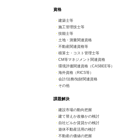
資格
・
建築士等
・
施工管理技士等
・
技能士等
・
土地・測量関連資格
・
不動産関連資格等
・
積算士・コスト管理士等
・
CM等マネジメント関連資格
・
環境評価関連資格（CASBEE等）
・
海外資格（RICS等）
・
会計/法務/知財関連資格
・
その他
課題解決
・
建設市場の動向把握
・
建て替えか改修かの検討
・
自社ビルか賃貸かの検討
・
遊休不動産活用の検討
・
不動産の価値の把握