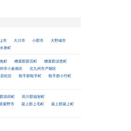
は市
大川市
小郡市
大野城市
水巻町
免町
糟屋郡新宮町
糟屋郡須恵町
州市小倉南区
北九州市戸畑区
市若松区
鞍手郡鞍手町
鞍手郡小竹町
郡添田町
田川郡福智町
筑紫野市
築上郡上毛町
築上郡築上町