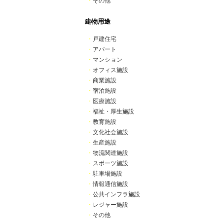
・
その他
建物用途
・
戸建住宅
・
アパート
・
マンション
・
オフィス施設
・
商業施設
・
宿泊施設
・
医療施設
・
福祉・厚生施設
・
教育施設
・
文化社会施設
・
生産施設
・
物流関連施設
・
スポーツ施設
・
駐車場施設
・
情報通信施設
・
公共インフラ施設
・
レジャー施設
・
その他