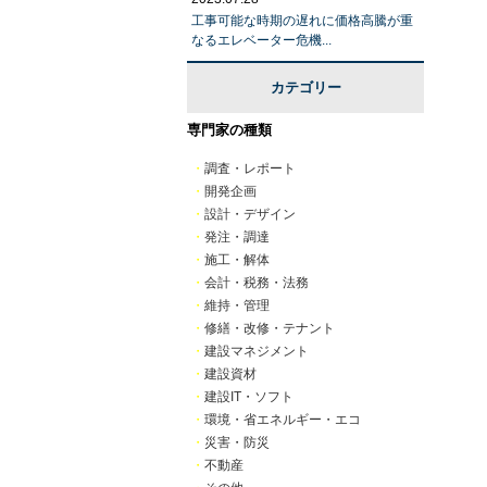
工事可能な時期の遅れに価格高騰が重
なるエレベーター危機...
カテゴリー
専門家の種類
・
調査・レポート
・
開発企画
・
設計・デザイン
・
発注・調達
・
施工・解体
・
会計・税務・法務
・
維持・管理
・
修繕・改修・テナント
・
建設マネジメント
・
建設資材
・
建設IT・ソフト
・
環境・省エネルギー・エコ
・
災害・防災
・
不動産