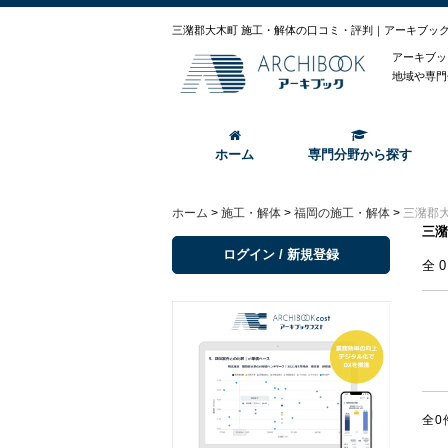
三潴郡大木町 施工・解体の口コミ・評判｜アーキブッ
アーキブッ
地域や専門
ホーム
専門分野から探す
ホーム
>
施工・解体
>
福岡の施工・解体
>
三潴郡
三潴
ログイン / 新規登録
全
全0