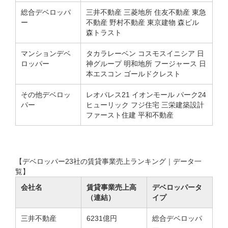
総合デベロッパ
三井不動産 三菱地所 住友不動産 東急
ー
不動産 野村不動産 東京建物 森ビル
森トラスト
マンションデベ
タカラレーベン コスモスイニシア 日
ロッパー
神グループ 明和地所 フージャース 日
本エスコン ゴールドクレスト
その他デベロッ
レオパレス21 イオンモール パーク24
パー
ヒューリック フジ住宅 三栄建築設計
ファースト住建 平和不動産
【デベロッパー23社の賃貸事業売上ランキング｜データ一
覧】
会社名
賃貸事業売上高
デベロッパータ
（連結）
イプ
三井不動産
6231億円
総合デベロッパ