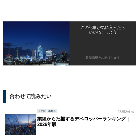
この記事が気に入ったら
いいね！しよう
最新情報をお届けします
合わせて読みたい
その他
不動産
25352View
業績から把握するデベロッパーランキング｜
2026年版