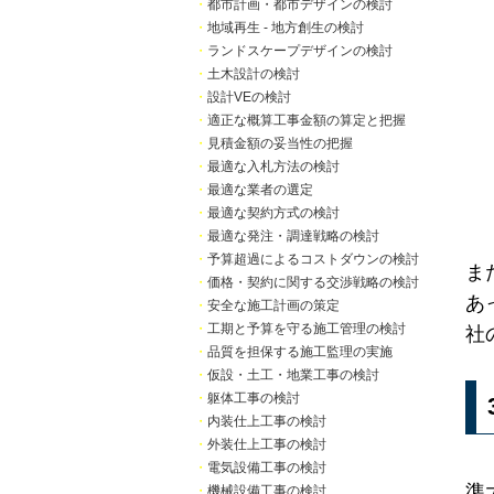
・
都市計画・都市デザインの検討
・
地域再生 - 地方創生の検討
・
ランドスケープデザインの検討
・
土木設計の検討
・
設計VEの検討
・
適正な概算工事金額の算定と把握
・
見積金額の妥当性の把握
・
最適な入札方法の検討
・
最適な業者の選定
・
最適な契約方式の検討
・
最適な発注・調達戦略の検討
・
予算超過によるコストダウンの検討
ま
・
価格・契約に関する交渉戦略の検討
あ
・
安全な施工計画の策定
・
工期と予算を守る施工管理の検討
社
・
品質を担保する施工監理の実施
・
仮設・土工・地業工事の検討
・
躯体工事の検討
・
内装仕上工事の検討
・
外装仕上工事の検討
・
電気設備工事の検討
準
・
機械設備工事の検討