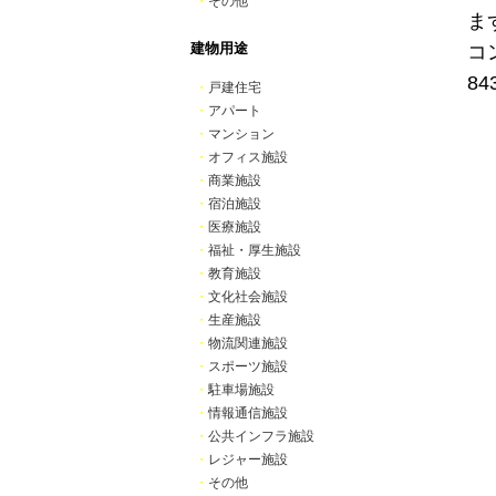
・
その他
ま
建物用途
コ
8
・
戸建住宅
・
アパート
・
マンション
・
オフィス施設
・
商業施設
・
宿泊施設
・
医療施設
・
福祉・厚生施設
・
教育施設
・
文化社会施設
・
生産施設
・
物流関連施設
・
スポーツ施設
・
駐車場施設
・
情報通信施設
・
公共インフラ施設
・
レジャー施設
・
その他