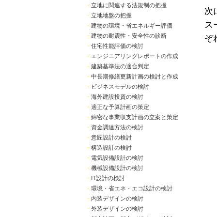
・
立地に関連する法規制の把握
次
・
立地地盤の把握
ス
・
建物の環境・省エネルギー評価
・
建物の耐震性・安全性の診断
ぞ
・
住宅性能評価の検討
・
エンジニアリングレポートの作成
・
建築基準法の適合判定
・
中長期修繕更新計画の検討と作成
・
ビジネスモデルの検討
・
海外建設投資の検討
・
適正な予算計画の策定
・
綿密な事業収支計画の立案と策定
・
資金調達方法の検討
・
意匠設計の検討
・
構造設計の検討
・
電気設備設計の検討
・
機械設備設計の検討
・
IT設計の検討
・
環境・省エネ・エコ設計の検討
・
内装デザインの検討
・
外装デザインの検討