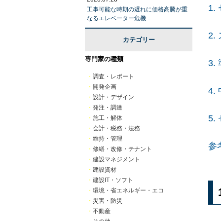
1
工事可能な時期の遅れに価格高騰が重
なるエレベーター危機...
2
カテゴリー
専門家の種類
3
・
調査・レポート
・
開発企画
4
・
設計・デザイン
・
発注・調達
5
・
施工・解体
・
会計・税務・法務
・
維持・管理
参
・
修繕・改修・テナント
・
建設マネジメント
・
建設資材
・
建設IT・ソフト
・
環境・省エネルギー・エコ
・
災害・防災
・
不動産