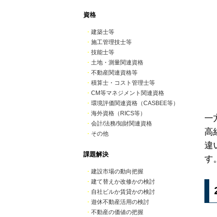
資格
・
建築士等
・
施工管理技士等
・
技能士等
・
土地・測量関連資格
・
不動産関連資格等
・
積算士・コスト管理士等
・
CM等マネジメント関連資格
・
環境評価関連資格（CASBEE等）
・
海外資格（RICS等）
一
・
会計/法務/知財関連資格
高
・
その他
違
課題解決
す
・
建設市場の動向把握
・
建て替えか改修かの検討
・
自社ビルか賃貸かの検討
・
遊休不動産活用の検討
・
不動産の価値の把握