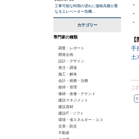
・
工事可能な時期の遅れに価格高騰が重
なるエレベーター危機...
・
・
カテゴリー
専門家の種類
【
手
・
調査・レポート
・
開発企画
土
・
設計・デザイン
・
発注・調達
・
施工・解体
・
会計・税務・法務
こ
・
維持・管理
・
修繕・改修・テナント
・
建設マネジメント
・
建設資材
・
建設IT・ソフト
・
環境・省エネルギー・エコ
・
災害・防災
・
不動産