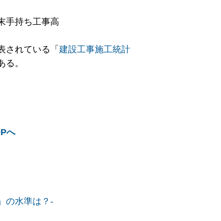
末手持ち工事高
表されている「
建設工事施工統計
ある。
Pへ
」の水準は？-