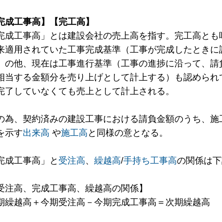
完成工事高】
【完工高】
完成工事高」とは建設会社の売上高を指す。完工高とも
来適用されていた工事完成基準（工事が完成したときに
）の他、現在は工事進行基準（工事の進捗に沿って、請
相当する金額分を売り上げとして計上する）も認められ
完了していなくても売上として計上される。
の為、契約済みの建設工事における請負金額のうち、施
を示す
出来高
や
施工高
と同様の意となる。
完成工事高」と
受注高
、
繰越高
/
手持ち工事高
の関係は下
受注高、完成工事高、繰越高の関係】
期繰越高＋今期受注高－今期完成工事高＝次期繰越高