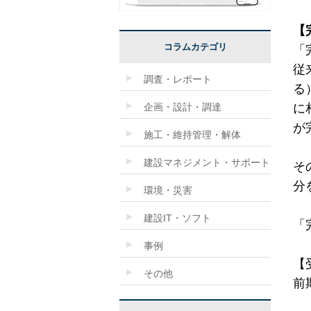
【
コラムカテゴリ
「
従
調査・レポート
る
企画・設計・調達
に
が
施工・維持管理・解体
建設マネジメント・サポート
そ
分
環境・災害
建設IT・ソフト
「
事例
【
その他
前