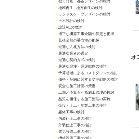
・
都市計画・都市デザインの検討
・
地域再生 - 地方創生の検討
・
ランドスケープデザインの検討
・
土木設計の検討
・
設計VEの検討
・
適正な概算工事金額の算定と把握
・
見積金額の妥当性の把握
・
最適な入札方法の検討
・
最適な業者の選定
オ
・
最適な契約方式の検討
・
最適な発注・調達戦略の検討
・
予算超過によるコストダウンの検討
・
価格・契約に関する交渉戦略の検討
・
安全な施工計画の策定
・
工期と予算を守る施工管理の検討
・
品質を担保する施工監理の実施
・
仮設・土工・地業工事の検討
・
躯体工事の検討
・
内装仕上工事の検討
・
外装仕上工事の検討
・
電気設備工事の検討
・
機械設備工事の検討