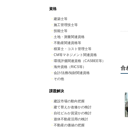
資格
・
建築士等
・
施工管理技士等
・
技能士等
・
土地・測量関連資格
・
不動産関連資格等
・
積算士・コスト管理士等
・
CM等マネジメント関連資格
・
環境評価関連資格（CASBEE等）
・
海外資格（RICS等）
合
・
会計/法務/知財関連資格
・
その他
課題解決
・
建設市場の動向把握
・
建て替えか改修かの検討
・
自社ビルか賃貸かの検討
・
遊休不動産活用の検討
・
不動産の価値の把握