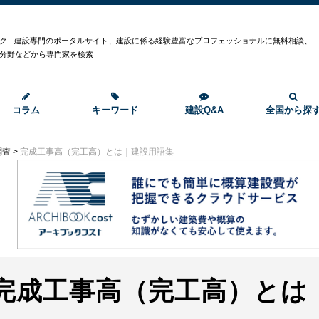
ク - 建設専門のポータルサイト、建設に係る経験豊富なプロフェッショナルに無料相談、
分野などから専門家を検索
コラム
キーワード
建設Q&A
全国から探
調査
>
完成工事高（完工高）とは｜建設用語集
完成工事高（完工高）とは