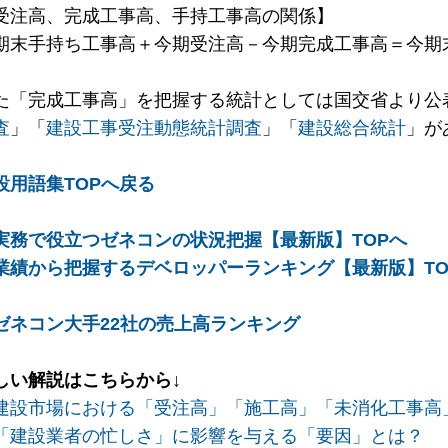
受注高、完成工事高、手持工事高の関係】
期末手持ち工事高＋今期受注高－今期完成工事高＝今期
た「完成工事高」を把握する統計としては国交省より公
査
」「
建設工事受注動態統計調査
」「
建設総合統計
」が
設用語集TOPへ戻る
実務で役立つゼネコンの状況把握【最新版】TOPへ
業績から把握するデベロッパーランキング【最新版】TO
ゼネコン大手22社の売上高ランキング
しい解説はこちらから↓
建設市場における「受注高」「施工高」「未消化工事高
「建設業者の忙しさ」に影響を与える「要因」とは？