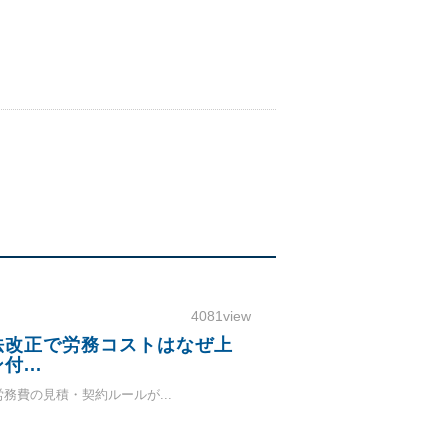
4081view
法改正で労務コストはなぜ上
...
労務費の見積・契約ルールが...