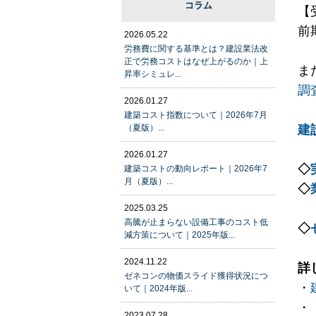
コラム
【
前
2026.05.22
労務費に関する基準とは？建設業法改
正で労務コストはなぜ上がるのか｜上
ま
昇率シミュレ...
調
2026.01.27
建築コスト指数について｜2026年7月
（夏版）...
建
2026.01.27
◇
建築コストの動向レポート｜2026年7
月（夏版）...
◇
2025.03.25
高騰が止まらない設備工事のコスト低
◇
減方策について｜2025年版...
2024.11.22
詳
ゼネコンの物価スライド獲得状況につ
・
いて｜2024年版...
・
2023.07.28