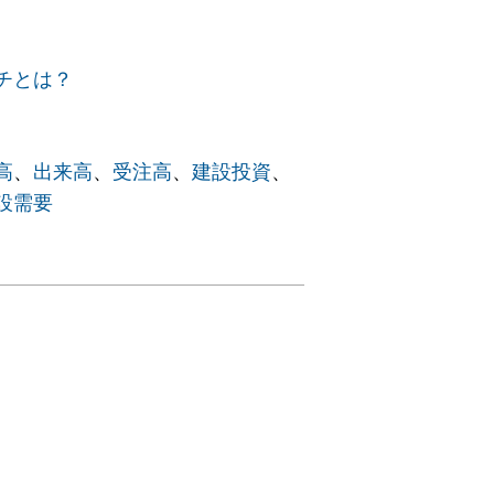
チとは？
高
、
出来高
、
受注高
、
建設投資
、
設需要