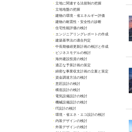
・
立地に関連する法規制の把握
・
立地地盤の把握
・
建物の環境・省エネルギー評価
・
建物の耐震性・安全性の診断
・
住宅性能評価の検討
・
エンジニアリングレポートの作成
・
建築基準法の適合判定
・
中長期修繕更新計画の検討と作成
・
ビジネスモデルの検討
・
海外建設投資の検討
・
適正な予算計画の策定
・
綿密な事業収支計画の立案と策定
・
資金調達方法の検討
・
意匠設計の検討
・
構造設計の検討
・
電気設備設計の検討
・
機械設備設計の検討
・
IT設計の検討
・
環境・省エネ・エコ設計の検討
・
内装デザインの検討
・
外装デザインの検討