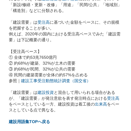
「新設/修繕・更新・改修」「用途」「民間/公共」「地域別」
「構造別」などに分類される。
「建設需要」は
受注高
に基づいた金額をベースに、その規模
を把握することが多い。
例えば、2020年の国内における受注高ベースでみた「建設需
要」は下記概要の通り。
【受注高ベース】
① 全体で約53兆7650億円
② 約68%が建築、32%が土木の需要
③ 約68%が民間、32%が公共の需要
④ 民間の建築需要が全体の約57%を占める
参照｜
建設工事受注動態統計調査（国交省）
「建設需要」は
建設投資
と混合して用いられる場合がある
が、「建設需要」が発注意欲を表す発注時点における
受注高
をベースとしている一方、建設投資は着工後の
出来高
をベー
スとしている点で異なる。
建設用語集TOPへ戻る