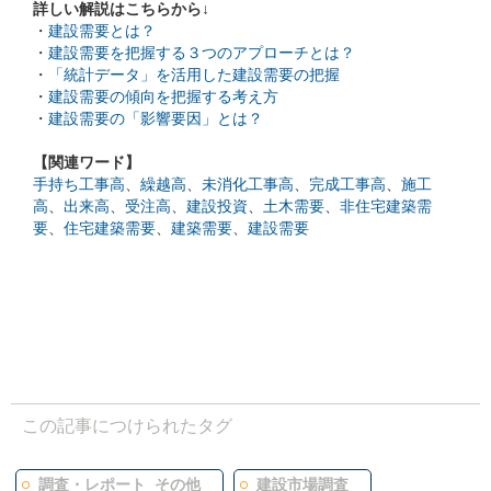
詳しい解説はこちらから↓
・
建設需要とは？
・
建設需要を把握する３つのアプローチとは？
・
「統計データ」を活用した建設需要の把握
・
建設需要の傾向を把握する考え方
・
建設需要の「影響要因」とは？
【関連ワード】
手持ち工事高
、
繰越高
、
未消化工事高
、
完成工事高
、
施工
高
、
出来高
、
受注高
、
建設投資
、
土木需要
、
非住宅建築需
要
、
住宅建築需要
、
建築需要
、
建設需要
この記事につけられたタグ
調査・レポート_その他
建設市場調査