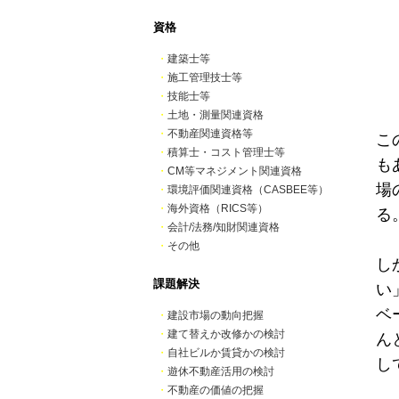
資格
・
建築士等
・
施工管理技士等
・
技能士等
・
土地・測量関連資格
・
不動産関連資格等
こ
・
積算士・コスト管理士等
も
・
CM等マネジメント関連資格
場
・
環境評価関連資格（CASBEE等）
・
海外資格（RICS等）
る
・
会計/法務/知財関連資格
・
その他
し
課題解決
い
ベ
・
建設市場の動向把握
・
建て替えか改修かの検討
ん
・
自社ビルか賃貸かの検討
し
・
遊休不動産活用の検討
・
不動産の価値の把握