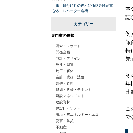
工事可能な時期の遅れに価格高騰が重
本
なるエレベーター危機...
誌
カテゴリー
例
専門家の種類
傾
・
調査・レポート
特
・
開発企画
先
・
設計・デザイン
・
発注・調達
・
施工・解体
そ
・
会計・税務・法務
年
・
維持・管理
・
修繕・改修・テナント
比
・
建設マネジメント
・
建設資材
こ
・
建設IT・ソフト
・
環境・省エネルギー・エコ
で
・
災害・防災
・
不動産