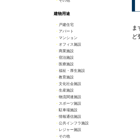
・
その他
建物用途
・
戸建住宅
ま
・
アパート
ど
・
マンション
・
オフィス施設
・
商業施設
・
宿泊施設
・
医療施設
・
福祉・厚生施設
・
教育施設
・
文化社会施設
・
生産施設
・
物流関連施設
・
スポーツ施設
・
駐車場施設
・
情報通信施設
・
公共インフラ施設
・
レジャー施設
・
その他