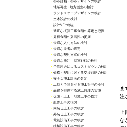
・
都市計画・都市デザインの検討
・
地域再生 - 地方創生の検討
・
ランドスケープデザインの検討
・
土木設計の検討
・
設計VEの検討
・
適正な概算工事金額の算定と把握
・
見積金額の妥当性の把握
・
最適な入札方法の検討
・
最適な業者の選定
・
最適な契約方式の検討
・
最適な発注・調達戦略の検討
・
予算超過によるコストダウンの検討
・
価格・契約に関する交渉戦略の検討
・
安全な施工計画の策定
・
工期と予算を守る施工管理の検討
ま
・
品質を担保する施工監理の実施
注
・
仮設・土工・地業工事の検討
・
躯体工事の検討
・
内装仕上工事の検討
上
・
外装仕上工事の検討
な
・
電気設備工事の検討
・
機械設備工事の検討