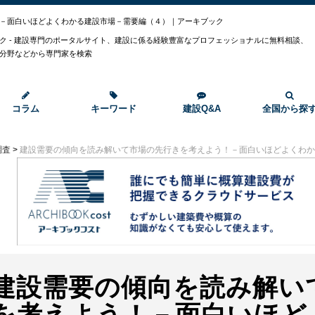
－面白いほどよくわかる建設市場－需要編（４）｜アーキブック
ク - 建設専門のポータルサイト、建設に係る経験豊富なプロフェッショナルに無料相談、
分野などから専門家を検索
コラム
キーワード
建設Q&A
全国から探
調査
>
建設需要の傾向を読み解いて市場の先行きを考えよう！－面白いほどよくわか
建設需要の傾向を読み解い
を考えよう！－面白いほど