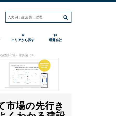
す
エリアから探す
運営会社
る建設市場－需要編（４）
て市場の先行き
よくわかる建設