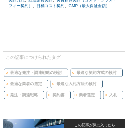
契約方式
、
総価請負契約
、
実費精算契約（コスト・プラス・
フィー契約）
、
目標コスト契約
、
GMP（最大保証金額）
この記事につけられたタグ
最適な発注・調達戦略の検討
最適な契約方式の検討
最適な業者の選定
最適な入札方法の検討
発注・調達戦略
契約書
業者選定
入札
この記事が気に入ったら