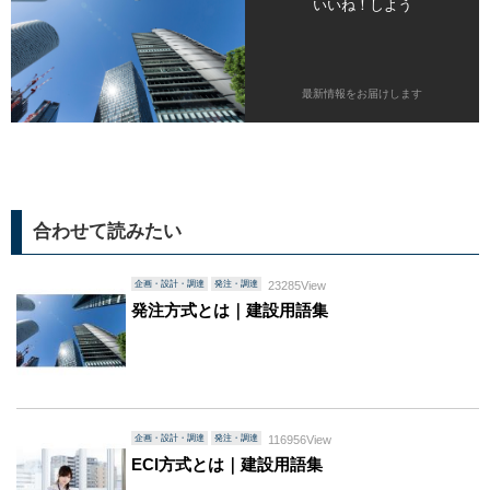
いいね！しよう
最新情報をお届けします
合わせて読みたい
企画・設計・調達
発注・調達
23285View
発注方式とは｜建設用語集
企画・設計・調達
発注・調達
116956View
ECI方式とは｜建設用語集