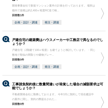
開発事業会社で新規マンション案件の計画を行っております。 場所は
都内で規模は約2,400㎡程度RC造で検...
回答数1件
企画・設計・調達
発注・調達
戸建住宅の建築費はハウスメーカーや工務店で異なるのでし
ょうか？
戸建住宅（2階建て100㎡程度）を建てようと検討しています。 ・同じ
敷地で類似の間取りや建物グレー...
回答数0件
企画・設計・調達
発注・調達
工事請負契約後に数量間違いが発覚した場合の減額要求は可
能でしょうか？
不動産開発会社に勤務しております。 今年3月に契約して現在建設中
の案件に関し、契約の際提出された...
回答数0件