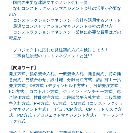
・
国内の主要な建設マネジメント会社一覧
・
なぜコンストラクションマネジメント会社の活用が必要な
のか
・
コンストラクションマネジメント会社を活用するメリット
・
最適なコンストラクションマネジメント会社の選び方
・
コンストラクションマネジメント業務に必要な費用はどの
程度か
・
プロジェクトに応じた発注契約方式を検討しよう！
・
工事発注段階のコストマネジメントとは!？
【関連ワード】
発注方式
、
指名競争入札
、
一般競争入札
、
随意契約
、
特命随
意契約
、
見積合わせ
、
設計施工分離発注方式
、
設計施工一括
発注方式
、
DB方式（デザインビルド方式）
、
分離発注方式
、
ECI方式
、
コストオン方式
、
ジョイントベンチャー方式
、
総
合評価方式
、
性能発注方式
、
二段階競争入札方式
、
二段階競
争入札方式
、
PFI方式
、
VE方式
、
CM方式（コンストラクショ
ンマネジメント方式）
、
ピュアCM方式
、
CMアットリスク方
式
、
PM方式（プロジェクトマネジメント方式）
、
オープンブ
ック方式