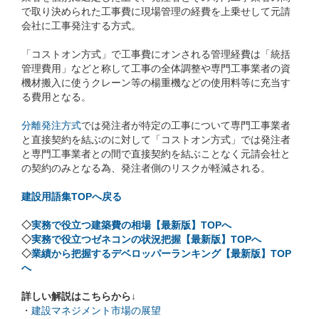
で取り決められた工事費に現場管理の経費を上乗せして元請
会社に工事発注する方式。
「コストオン方式」で工事費にオンされる管理経費は「統括
管理費用」などと称して工事の全体調整や専門工事業者の資
機材搬入に使うクレーン等の楊重機などの使用料等に充当す
る費用となる。
分離発注方式
では発注者が特定の工事について専門工事業者
と直接契約を結ぶのに対して「コストオン方式」では発注者
と専門工事業者との間で直接契約を結ぶことなく元請会社と
の契約のみとなる為、発注者側のリスクが軽減される。
建設用語集TOPへ戻る
◇
実務で役立つ建築費の相場【最新版】TOPへ
◇
実務で役立つゼネコンの状況把握【最新版】TOPへ
◇
業績から把握するデベロッパーランキング【最新版】TOP
へ
詳しい解説はこちらから↓
・
建設マネジメント市場の展望