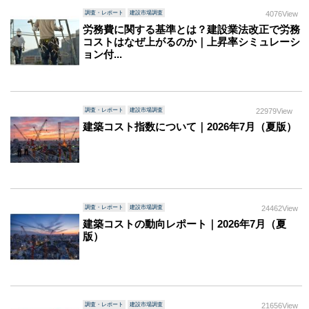
調査・レポート
建設市場調査
4076View
労務費に関する基準とは？建設業法改正で労務
コストはなぜ上がるのか｜上昇率シミュレーシ
ョン付...
調査・レポート
建設市場調査
22979View
建築コスト指数について｜2026年7月（夏版）
調査・レポート
建設市場調査
24462View
建築コストの動向レポート｜2026年7月（夏
版）
調査・レポート
建設市場調査
21656View