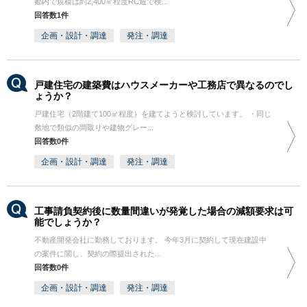
都内で規模は約2,400㎡程度RC造で検...
回答数1件
企画・設計・調達
発注・調達
戸建住宅の建築費はハウスメーカーや工務店で異なるのでし
ょうか？
戸建住宅（2階建て100㎡程度）を建てようと検討しています。 ・同じ
敷地で類似の間取りや建物グレー...
回答数0件
企画・設計・調達
発注・調達
工事請負契約後に数量間違いが発覚した場合の減額要求は可
能でしょうか？
不動産開発会社に勤務しております。 今年3月に契約して現在建設中
の案件に関し、契約の際提出された...
回答数0件
企画・設計・調達
発注・調達