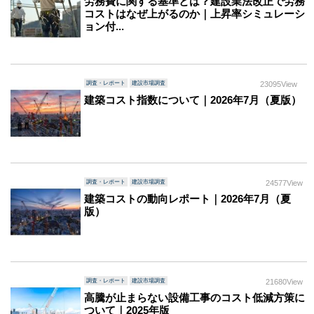
労務費に関する基準とは？建設業法改正で労務
コストはなぜ上がるのか｜上昇率シミュレーシ
ョン付...
調査・レポート
建設市場調査
23095View
建築コスト指数について｜2026年7月（夏版）
調査・レポート
建設市場調査
24577View
建築コストの動向レポート｜2026年7月（夏
版）
調査・レポート
建設市場調査
21680View
高騰が止まらない設備工事のコスト低減方策に
ついて｜2025年版