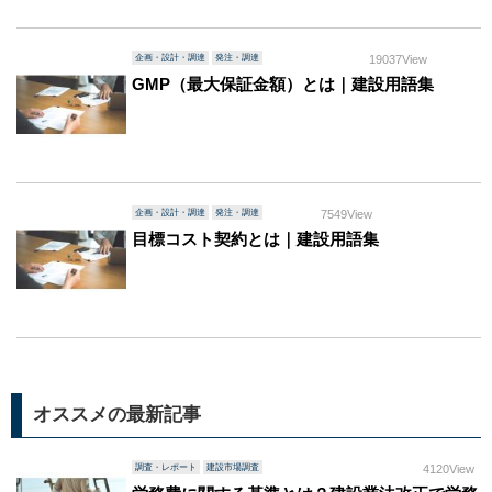
企画・設計・調達
発注・調達
19037View
GMP（最大保証金額）とは｜建設用語集
企画・設計・調達
発注・調達
7549View
目標コスト契約とは｜建設用語集
オススメの最新記事
調査・レポート
建設市場調査
4120View