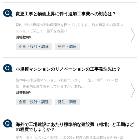
変更工事と物価上昇に伴う追加工事費への対応は？
都内で中小規模の不動産開発を行っております。 現在建設中の新築マ
ンションに関して、施工をお願い...
回答数0件
企画・設計・調達
発注・調達
小規模マンションのリノベーションの工事発注先は？
築28年の小規模マンション（鉄筋コンクリート造、18戸、800㎡程
度）を都内近郊で保有していますが、老朽...
回答数0件
企画・設計・調達
発注・調達
海外で工場建設にあたり標準的な建設費（相場）と工期はど
の程度でしょうか？
現在、タイ（バンコク近郊）に3,000㎡程度の製造工場建設を企画・計