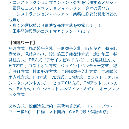
・
コンストラクションマネジメント会社を活用するメリット
・
最適なコンストラクションマネジメント会社の選び方
・
コンストラクションマネジメント業務に必要な費用はどの
程度か
・
多くの選択肢より最適な発注方式を模索しよう！
・
工事発注段階のコストマネジメントとは!？
【関連ワード】
発注方式
、
指名競争入札
、
一般競争入札
、
随意契約
、
特命随
意契約
、
見積合わせ
、
設計施工分離発注方式
、
設計施工一括
発注方式
、
DB方式（デザインビルド方式）
、
分離発注方式
、
ECI方式
、
コストオン方式
、
ジョイントベンチャー方式
、
総
合評価方式
、
性能発注方式
、
二段階競争入札方式
、
二段階競
争入札方式
、
PFI方式
、
VE方式
、
CM方式（コンストラクショ
ンマネジメント方式）
、
ピュアCM方式
、
CMアットリスク方
式
、
PM方式（プロジェクトマネジメント方式）
、
オープンブ
ック方式
契約方式
、
総価請負契約
、
実費精算契約（コスト・プラス・
フィー契約）
、
目標コスト契約
、
GMP（最大保証金額）