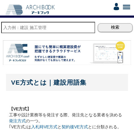
VE方式とは｜建設用語集
【VE方式】
工事や設計業務等を発注する際、発注先となる業者を決める
発注方式
の一つ。
｢VE方式｣は
入札時VE方式
と
契約後VE方式
とに分類される。