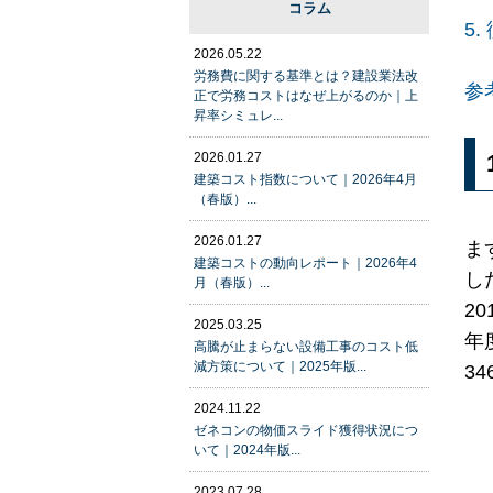
コラム
5
2026.05.22
労務費に関する基準とは？建設業法改
参
正で労務コストはなぜ上がるのか｜上
昇率シミュレ...
2026.01.27
建築コスト指数について｜2026年4月
（春版）...
2026.01.27
ま
建築コストの動向レポート｜2026年4
し
月（春版）...
2
2025.03.25
年
高騰が止まらない設備工事のコスト低
減方策について｜2025年版...
3
2024.11.22
ゼネコンの物価スライド獲得状況につ
いて｜2024年版...
2023.07.28