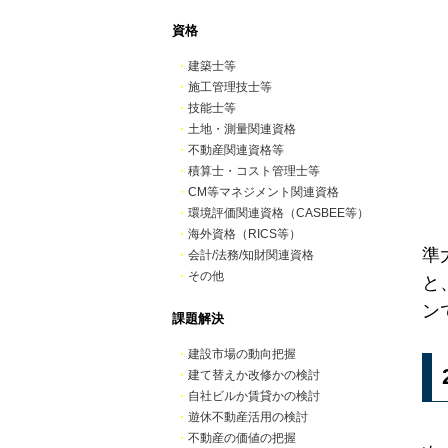
資格
・
建築士等
・
施工管理技士等
・
技能士等
・
土地・測量関連資格
・
不動産関連資格等
・
積算士・コスト管理士等
・
CM等マネジメント関連資格
・
環境評価関連資格（CASBEE等）
・
海外資格（RICS等）
準
・
会計/法務/知財関連資格
・
その他
と
ン
課題解決
・
建設市場の動向把握
・
建て替えか改修かの検討
・
自社ビルか賃貸かの検討
・
遊休不動産活用の検討
・
不動産の価値の把握