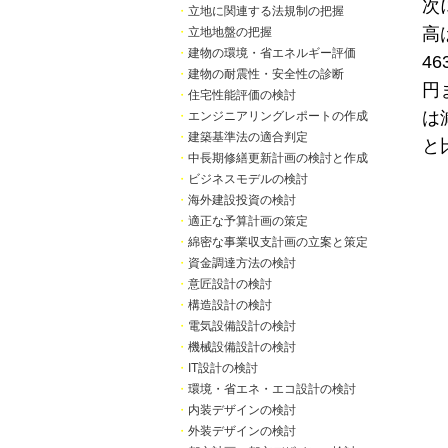
次
・
立地に関連する法規制の把握
高
・
立地地盤の把握
・
建物の環境・省エネルギー評価
4
・
建物の耐震性・安全性の診断
円
・
住宅性能評価の検討
は
・
エンジニアリングレポートの作成
・
建築基準法の適合判定
と
・
中長期修繕更新計画の検討と作成
・
ビジネスモデルの検討
・
海外建設投資の検討
・
適正な予算計画の策定
・
綿密な事業収支計画の立案と策定
・
資金調達方法の検討
・
意匠設計の検討
・
構造設計の検討
・
電気設備設計の検討
・
機械設備設計の検討
・
IT設計の検討
・
環境・省エネ・エコ設計の検討
・
内装デザインの検討
・
外装デザインの検討