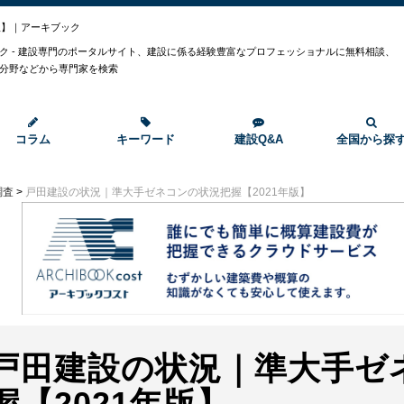
版】｜アーキブック
ク - 建設専門のポータルサイト、建設に係る経験豊富なプロフェッショナルに無料相談、
分野などから専門家を検索
コラム
キーワード
建設Q&A
全国から探
調査
>
戸田建設の状況｜準大手ゼネコンの状況把握【2021年版】
戸田建設の状況｜準大手ゼ
握【2021年版】