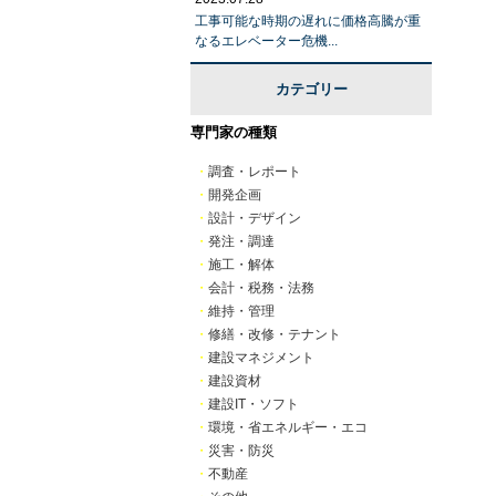
工事可能な時期の遅れに価格高騰が重
なるエレベーター危機...
カテゴリー
専門家の種類
・
調査・レポート
・
開発企画
・
設計・デザイン
・
発注・調達
・
施工・解体
・
会計・税務・法務
・
維持・管理
・
修繕・改修・テナント
・
建設マネジメント
・
建設資材
・
建設IT・ソフト
・
環境・省エネルギー・エコ
・
災害・防災
・
不動産