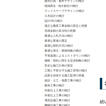
・
都市計画・都市デザインの検討
・
地域再生 - 地方創生の検討
・
ランドスケープデザインの検討
・
土木設計の検討
・
設計VEの検討
・
適正な概算工事金額の算定と把握
・
見積金額の妥当性の把握
・
最適な入札方法の検討
・
最適な業者の選定
・
最適な契約方式の検討
・
最適な発注・調達戦略の検討
・
予算超過によるコストダウンの検討
・
価格・契約に関する交渉戦略の検討
・
安全な施工計画の策定
・
工期と予算を守る施工管理の検討
・
品質を担保する施工監理の実施
・
仮設・土工・地業工事の検討
・
躯体工事の検討
・
内装仕上工事の検討
・
外装仕上工事の検討
・
電気設備工事の検討
続
・
機械設備工事の検討