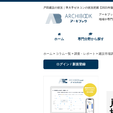
戸田建設の状況｜準大手ゼネコンの状況把握【2021年
アーキブッ
地域や専門
ホーム
専門分野から探す
ホーム
>
コラム一覧
>
調査・レポート
>
建設市場
ログイン / 新規登録