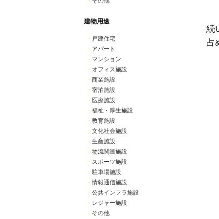
・
その他
建物用途
続
・
戸建住宅
占
・
アパート
・
マンション
・
オフィス施設
・
商業施設
・
宿泊施設
・
医療施設
・
福祉・厚生施設
・
教育施設
・
文化社会施設
・
生産施設
・
物流関連施設
・
スポーツ施設
・
駐車場施設
・
情報通信施設
・
公共インフラ施設
・
レジャー施設
・
その他