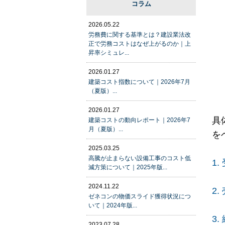
コラム
2026.05.22
労務費に関する基準とは？建設業法改
正で労務コストはなぜ上がるのか｜上
昇率シミュレ...
2026.01.27
建築コスト指数について｜2026年7月
（夏版）...
2026.01.27
具
建築コストの動向レポート｜2026年7
月（夏版）...
を
2025.03.25
高騰が止まらない設備工事のコスト低
1
減方策について｜2025年版...
2024.11.22
2
ゼネコンの物価スライド獲得状況につ
いて｜2024年版...
3
2023.07.28