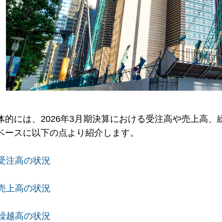
体的には、2026年3月期決算における受注高や売上高
ベースに以下の点より紹介します。
. 受注高の状況
. 売上高の状況
. 繰越高の状況