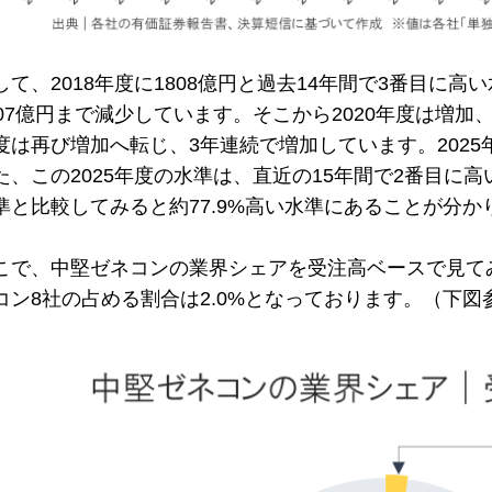
して、2018年度に1808億円と過去14年間で3番目に高
507億円まで減少しています。そこから2020年度は増加、
度は再び増加へ転じ、3年連続で増加しています。202
た、この2025年度の水準は、直近の15年間で2番目に高
準と比較してみると約77.9%高い水準にあることが分か
こで、中堅ゼネコンの業界シェアを受注高ベースで見て
コン8社の占める割合は2.0%となっております。（下図