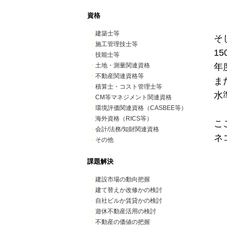
資格
・
建築士等
そ
・
施工管理技士等
1
・
技能士等
年
・
土地・測量関連資格
・
不動産関連資格等
ま
・
積算士・コスト管理士等
水
・
CM等マネジメント関連資格
・
環境評価関連資格（CASBEE等）
・
海外資格（RICS等）
こ
・
会計/法務/知財関連資格
ネ
・
その他
課題解決
・
建設市場の動向把握
・
建て替えか改修かの検討
・
自社ビルか賃貸かの検討
・
遊休不動産活用の検討
・
不動産の価値の把握