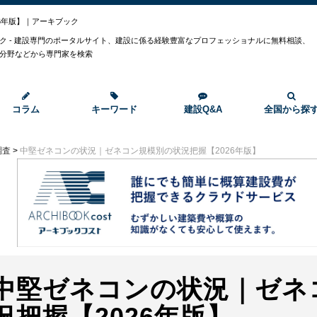
6年版】｜アーキブック
ク - 建設専門のポータルサイト、建設に係る経験豊富なプロフェッショナルに無料相談、
分野などから専門家を検索
コラム
キーワード
建設Q&A
全国から探
調査
>
中堅ゼネコンの状況｜ゼネコン規模別の状況把握【2026年版】
中堅ゼネコンの状況｜ゼネ
況把握【2026年版】