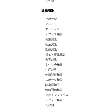
・
その他
建物用途
・
戸建住宅
・
アパート
・
マンション
・
オフィス施設
・
商業施設
・
宿泊施設
・
医療施設
・
福祉・厚生施設
・
教育施設
・
文化社会施設
・
生産施設
・
物流関連施設
・
スポーツ施設
・
駐車場施設
・
情報通信施設
・
公共インフラ施設
・
レジャー施設
・
その他