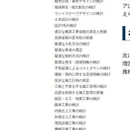
・
都市計画・都市デザインの検討
ア
・
地域再生 - 地方創生の検討
え
・
ランドスケープデザインの検討
・
土木設計の検討
・
設計VEの検討
・
適正な概算工事金額の算定と把握
・
見積金額の妥当性の把握
・
最適な入札方法の検討
・
最適な業者の選定
次
・
最適な契約方式の検討
・
最適な発注・調達戦略の検討
増
・
予算超過によるコストダウンの検討
推
・
価格・契約に関する交渉戦略の検討
・
安全な施工計画の策定
・
工期と予算を守る施工管理の検討
・
品質を担保する施工監理の実施
・
仮設・土工・地業工事の検討
・
躯体工事の検討
・
内装仕上工事の検討
・
外装仕上工事の検討
・
電気設備工事の検討
・
機械設備工事の検討