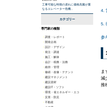
工事可能な時期の遅れに価格高騰が重
なるエレベーター危機...
4
カテゴリー
5
専門家の種類
参
・
調査・レポート
・
開発企画
・
設計・デザイン
・
発注・調達
・
施工・解体
・
会計・税務・法務
・
維持・管理
ま
・
修繕・改修・テナント
・
建設マネジメント
減
・
建設資材
推
・
建設IT・ソフト
・
環境・省エネルギー・エコ
・
災害・防災
・
不動産