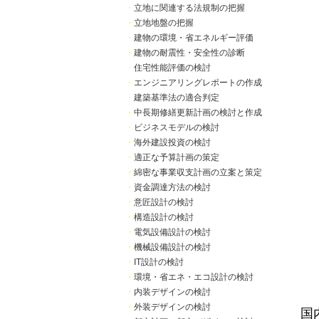
・
立地に関連する法規制の把握
・
立地地盤の把握
・
建物の環境・省エネルギー評価
・
建物の耐震性・安全性の診断
・
住宅性能評価の検討
・
エンジニアリングレポートの作成
・
建築基準法の適合判定
・
中長期修繕更新計画の検討と作成
・
ビジネスモデルの検討
・
海外建設投資の検討
・
適正な予算計画の策定
・
綿密な事業収支計画の立案と策定
・
資金調達方法の検討
・
意匠設計の検討
・
構造設計の検討
・
電気設備設計の検討
・
機械設備設計の検討
・
IT設計の検討
・
環境・省エネ・エコ設計の検討
・
内装デザインの検討
・
外装デザインの検討
国