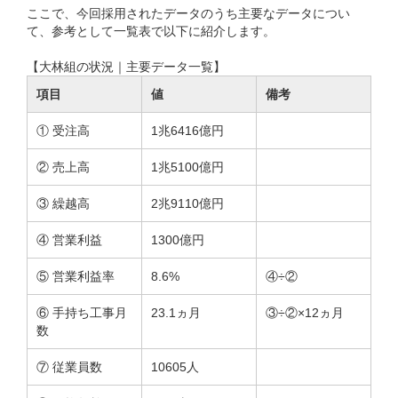
ここで、今回採用されたデータのうち主要なデータについ
て、参考として一覧表で以下に紹介します。
【大林組の状況｜主要データ一覧】
項目
値
備考
① 受注高
1兆6416億円
② 売上高
1兆5100億円
③ 繰越高
2兆9110億円
④ 営業利益
1300億円
⑤ 営業利益率
8.6%
④÷②
⑥ 手持ち工事月
23.1ヵ月
③÷②×12ヵ月
数
⑦ 従業員数
10605人