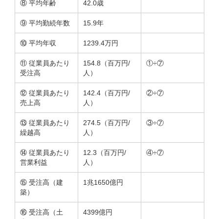
⑧ 平均年齢
42.0歳
⑨ 平均勤続年数
15.9年
⑩ 平均年収
1239.4万円
⑪ 従業員あたり
154.8（百万円/
①÷⑦
受注高
人）
⑫ 従業員あたり
142.4（百万円/
②÷⑦
売上高
人）
⑬ 従業員あたり
274.5（百万円/
③÷⑦
繰越高
人）
⑭ 従業員あたり
12.3（百万円/
④÷⑦
営業利益
人）
⑮ 受注高（建
1兆1650億円
築）
⑯ 受注高（土
4399億円