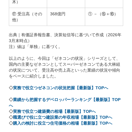
木）
⑰ 受注高（その
368億円
① －（⑮＋⑯）
他）
出典｜有価証券報告書、決算短信等に基づいて作成（2026年
3月末時点）
注）値は「単独」に基づく。
以上のように、今回は「ゼネコンの状況」シリーズとして、
国内の主要なゼネコンとしてスーパーゼネコンである大林組
の状況について、受注高や売上高といった業績の状況や傾向
をベースに紹介しました。
◇
実務で役立つゼネコンの状況把握【最新版】TOPへ
◇
業績から把握するデベロッパーランキング【最新版】TOP
へ
◇
実務で役立つ建築費の相場【最新版】TOPへ
◇
職選びで役に立つ建設業の年収相場【最新版】TOPへ
◇
購入の検討に役立つ住宅価格の相場【最新版】TOPへ