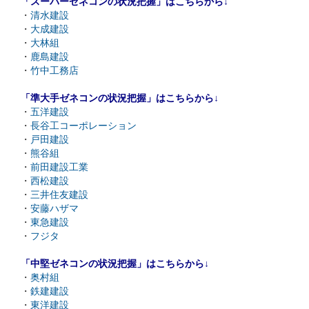
「スーパーゼネコンの状況把握」はこちらから↓
・
清水建設
・
大成建設
・
大林組
・
鹿島建設
・
竹中工務店
「準大手ゼネコンの状況把握」はこちらから↓
・
五洋建設
・
長谷工コーポレーション
・
戸田建設
・
熊谷組
・
前田建設工業
・
西松建設
・
三井住友建設
・
安藤ハザマ
・
東急建設
・
フジタ
「中堅ゼネコンの状況把握」はこちらから↓
・
奥村組
・
鉄建建設
・
東洋建設