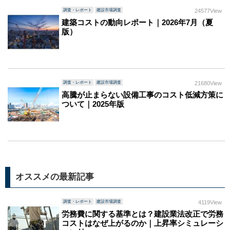
調査・レポート
建設市場調査
24577View
建築コストの動向レポート｜2026年7月（夏
版）
調査・レポート
建設市場調査
21680View
高騰が止まらない設備工事のコスト低減方策に
ついて｜2025年版
オススメの最新記事
調査・レポート
建設市場調査
4119View
労務費に関する基準とは？建設業法改正で労務
コストはなぜ上がるのか｜上昇率シミュレーシ