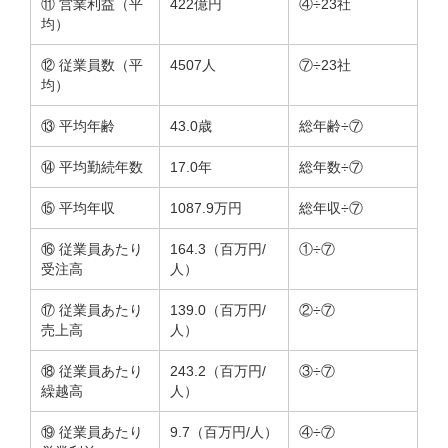
⑪ 営業利益（平
422億円
④÷23社
均）
⑫ 従業員数（平
4507人
⑦÷23社
均）
⑬ 平均年齢
43.0歳
総年齢÷⑦
⑭ 平均勤続年数
17.0年
総年数÷⑦
⑮ 平均年収
1087.9万円
総年収÷⑦
⑯ 従業員あたり
164.3（百万円/
①÷⑦
受注高
人）
⑰ 従業員あたり
139.0（百万円/
②÷⑦
売上高
人）
⑱ 従業員あたり
243.2（百万円/
③÷⑦
繰越高
人）
⑲ 従業員あたり
9.7（百万円/人）
④÷⑦