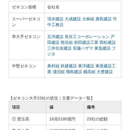
ゼネコン規模
会社名
スーパーゼネコ
清水建設
大成建設
大林組
鹿島建設
竹
ン
中工務店
準大手ゼネコン
五洋建設
長谷工コーポレーション
戸
田建設
熊谷組
前田建設工業
西松建設
三井住友建設
安藤ハザマ
東急建設
フ
ジタ
中堅ゼネコン
奥村組
鉄建建設
東洋建設
東亜建設工
業
淺沼組
飛島建設
錢高組
大豊建設
【ゼネコン大手23社の状況｜主要データ一覧】
項目
値
備考
① 受注高
16兆5180億円
23社の総額