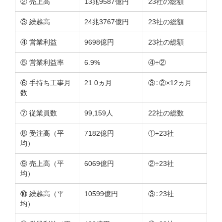
② 売上高
13兆9587億円
23社の総額
③ 繰越高
24兆3767億円
23社の総額
④ 営業利益
9698億円
23社の総額
⑤ 営業利益率
6.9%
④÷②
⑥ 手持ち工事月
21.0ヵ月
③÷②×12ヵ月
数
⑦ 従業員数
99,159人
22社の総数
⑧ 受注高（平
7182億円
①÷23社
均）
⑨ 売上高（平
6069億円
②÷23社
均）
⑩ 繰越高（平
10599億円
③÷23社
均）