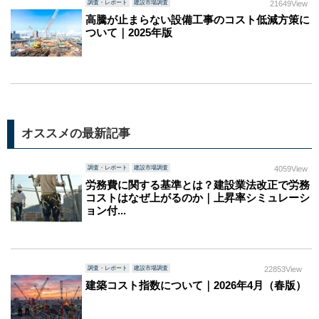
調査・レポート
建設市場調査
21649View
高騰が止まらない設備工事のコスト低減方策に
ついて｜2025年版
オススメの最新記事
調査・レポート
建設市場調査
4059View
労務費に関する基準とは？建設業法改正で労務
コストはなぜ上がるのか｜上昇率シミュレーシ
ョン付...
調査・レポート
建設市場調査
22853View
建築コスト指数について｜2026年4月（春版）