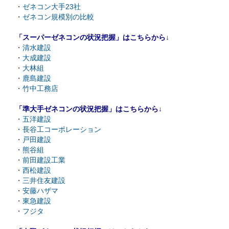
・
ゼネコン大手23社
・
ゼネコン規模別の比較
「スーパーゼネコンの状況把握」はこちらから↓
・
清水建設
・
大成建設
・
大林組
・
鹿島建設
・
竹中工務店
「準大手ゼネコンの状況把握」はこちらから↓
・
五洋建設
・
長谷工コーポレーション
・
戸田建設
・
熊谷組
・
前田建設工業
・
西松建設
・
三井住友建設
・
安藤ハザマ
・
東急建設
・
フジタ