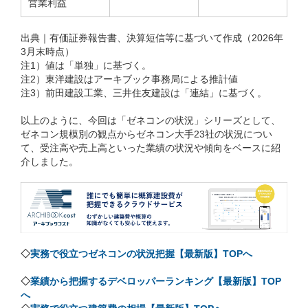
営業利益
出典｜有価証券報告書、決算短信等に基づいて作成（2026年
3月末時点）
注1）値は「単独」に基づく。
注2）東洋建設はアーキブック事務局による推計値
注3）前田建設工業、三井住友建設は「連結」に基づく。
以上のように、今回は「ゼネコンの状況」シリーズとして、
ゼネコン規模別の観点からゼネコン大手23社の状況につい
て、受注高や売上高といった業績の状況や傾向をベースに紹
介しました。
◇
実務で役立つゼネコンの状況把握【最新版】TOPへ
◇
業績から把握するデベロッパーランキング【最新版】TOP
へ