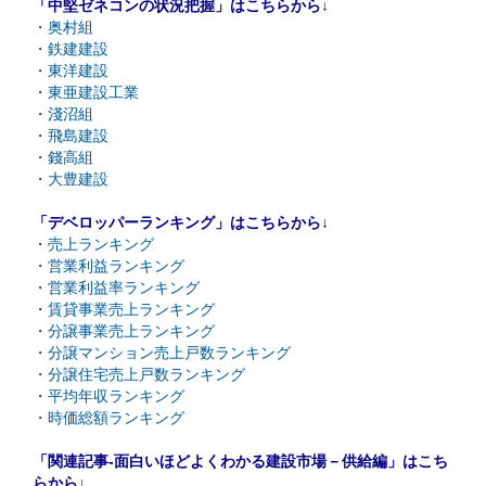
「中堅ゼネコンの状況把握」はこちらから↓
・
奥村組
・
鉄建建設
・
東洋建設
・
東亜建設工業
・
淺沼組
・
飛島建設
・
錢高組
・
大豊建設
「デベロッパーランキング」はこちらから↓
・
売上ランキング
・
営業利益ランキング
・
営業利益率ランキング
・
賃貸事業売上ランキング
・
分譲事業売上ランキング
・
分譲マンション売上戸数ランキング
・
分譲住宅売上戸数ランキング
・
平均年収ランキング
・
時価総額ランキング
「関連記事-面白いほどよくわかる建設市場－供給編」はこち
らから↓