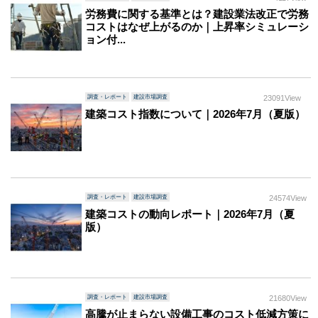
労務費に関する基準とは？建設業法改正で労務
コストはなぜ上がるのか｜上昇率シミュレーシ
ョン付...
調査・レポート
建設市場調査
23091View
建築コスト指数について｜2026年7月（夏版）
調査・レポート
建設市場調査
24574View
建築コストの動向レポート｜2026年7月（夏
版）
調査・レポート
建設市場調査
21680View
高騰が止まらない設備工事のコスト低減方策に