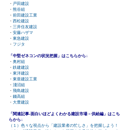
・
戸田建設
・
熊谷組
・
前田建設工業
・
西松建設
・
三井住友建設
・
安藤ハザマ
・
東急建設
・
フジタ
「中堅ゼネコンの状況把握」はこちらから↓
・
奥村組
・
鉄建建設
・
東洋建設
・
東亜建設工業
・
淺沼組
・
飛島建設
・
錢高組
・
大豊建設
「関連記事-面白いほどよくわかる建設市場－供給編」はこち
らから↓
（１）色々な視点から「建設業者の忙しさ」を把握しよう！