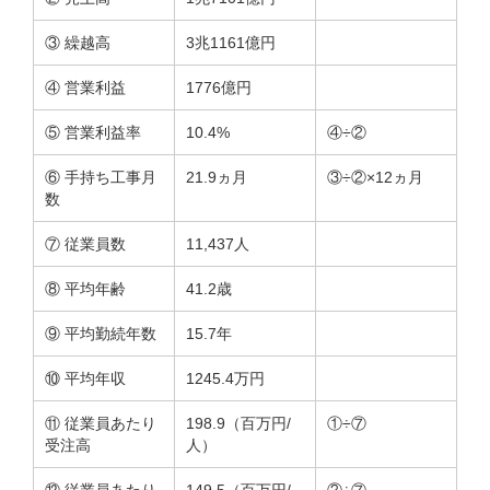
③ 繰越高
3兆1161億円
④ 営業利益
1776億円
⑤ 営業利益率
10.4%
④÷②
⑥ 手持ち工事月
21.9ヵ月
③÷②×12ヵ月
数
⑦ 従業員数
11,437人
⑧ 平均年齢
41.2歳
⑨ 平均勤続年数
15.7年
⑩ 平均年収
1245.4万円
⑪ 従業員あたり
198.9（百万円/
①÷⑦
受注高
人）