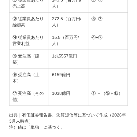
⑫ 従業員あたり
149.5（百万円/
②÷⑦
売上高
人）
⑬ 従業員あたり
272.5（百万円/
③÷⑦
繰越高
人）
⑭ 従業員あたり
15.5（百万円/
④÷⑦
営業利益
人）
⑮ 受注高（建
1兆5557億円
築）
⑯ 受注高（土
6159億円
木）
⑰ 受注高（その
1038億円
① －（⑮＋⑯）
他）
出典｜有価証券報告書、決算短信等に基づいて作成（2026年
3月末時点）
注）値は「単独」に基づく。