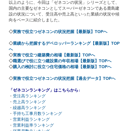
以上のように、今回は「ゼネコンの状況」シリーズとして、
国内の主要なゼネコンとしてスーパーゼネコンである鹿島建
設の状況について、受注高や売上高といった業績の状況や傾
向をベースに紹介しました。
◇
実務で役立つゼネコンの状況把握【最新版】TOPへ
◇
業績から把握するデベロッパーランキング【最新版】TOP
へ
◇
実務で役立つ建築費の相場【最新版】TOPへ
◇
職選びで役に立つ建設業の年収相場【最新版】TOPへ
◇
購入の検討に役立つ住宅価格の相場【最新版】TOPへ
◇
実務で役立つゼネコンの状況把握【過去データ】TOPへ
「ゼネコンランキング」はこちらから↓
・
受注高ランキング
・
売上高ランキング
・
繰越高ランキング
・
手持ち工事月数ランキング
・
営業利益ランキング
・
営業利益率ランキング