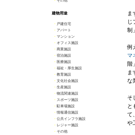
・
その他
ま
建物用途
じ
・
戸建住宅
制
・
アパート
・
マンション
・
オフィス施設
例
・
商業施設
マ
・
宿泊施設
・
医療施設
階
・
福祉・厚生施設
ま
・
教育施設
な
・
文化社会施設
・
生産施設
・
物流関連施設
そ
・
スポーツ施設
と
・
駐車場施設
・
情報通信施設
て
・
公共インフラ施設
や
・
レジャー施設
・
その他