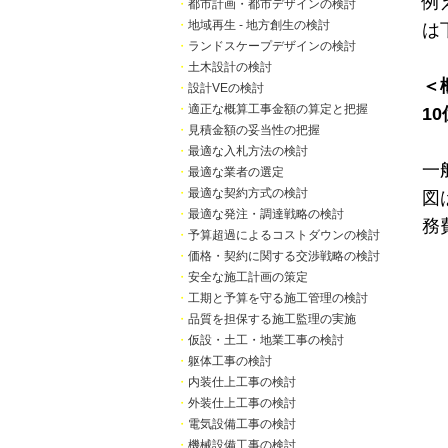
例
・
都市計画・都市デザインの検討
・
地域再生 - 地方創生の検討
は
・
ランドスケープデザインの検討
・
土木設計の検討
＜
・
設計VEの検討
・
適正な概算工事金額の算定と把握
10
・
見積金額の妥当性の把握
・
最適な入札方法の検討
一
・
最適な業者の選定
・
最適な契約方式の検討
図
・
最適な発注・調達戦略の検討
務
・
予算超過によるコストダウンの検討
・
価格・契約に関する交渉戦略の検討
・
安全な施工計画の策定
・
工期と予算を守る施工管理の検討
・
品質を担保する施工監理の実施
・
仮設・土工・地業工事の検討
・
躯体工事の検討
・
内装仕上工事の検討
・
外装仕上工事の検討
・
電気設備工事の検討
・
機械設備工事の検討