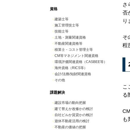
さ
資格
否
・
建築士等
り
・
施工管理技士等
・
技能士等
そ
・
土地・測量関連資格
・
不動産関連資格等
程
・
積算士・コスト管理士等
・
CM等マネジメント関連資格
・
環境評価関連資格（CASBEE等）
・
海外資格（RICS等）
・
会計/法務/知財関連資格
・
その他
こ
課題解決
る
・
建設市場の動向把握
・
建て替えか改修かの検討
C
・
自社ビルか賃貸かの検討
も
・
遊休不動産活用の検討
・
不動産の価値の把握