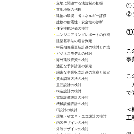
・
立地に関連する法規制の把握
①
・
立地地盤の把握
②
・
建物の環境・省エネルギー評価
・
建物の耐震性・安全性の診断
・
住宅性能評価の検討
①
・
エンジニアリングレポートの作成
・
建築基準法の適合判定
・
中長期修繕更新計画の検討と作成
こ
・
ビジネスモデルの検討
事
・
海外建設投資の検討
・
適正な予算計画の策定
・
綿密な事業収支計画の立案と策定
こ
・
資金調達方法の検討
一
・
意匠設計の検討
・
構造設計の検討
で
・
電気設備設計の検討
・
機械設備設計の検討
＜
・
IT設計の検討
・
環境・省エネ・エコ設計の検討
工
・
内装デザインの検討
・
外装デザインの検討