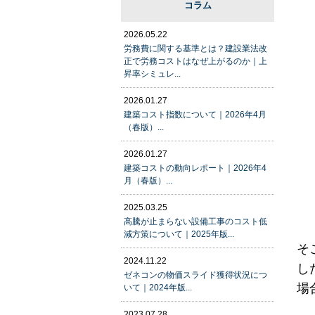
コラム
2026.05.22
労務費に関する基準とは？建設業法改
正で労務コストはなぜ上がるのか｜上
昇率シミュレ...
2026.01.27
建築コスト指数について｜2026年4月
（春版）...
2026.01.27
建築コストの動向レポート｜2026年4
月（春版）...
2025.03.25
高騰が止まらない設備工事のコスト低
減方策について｜2025年版...
そ
2024.11.22
し
ゼネコンの物価スライド獲得状況につ
場
いて｜2024年版...
2023.07.28