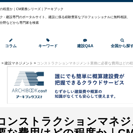
の程度か｜CM業務シリーズ｜アーキブック
ク - 建設専門のポータルサイト、建設に係る経験豊富なプロフェッショナルに無料相談、
分野などから専門家を検索
コラム
キーワード
建設Q&A
全国から探
ト
>
建設マネジメント
>
コンストラクションマネジメント業務に必要な費用はどの程
コンストラクションマネジ
要な費用はどの程度か｜C