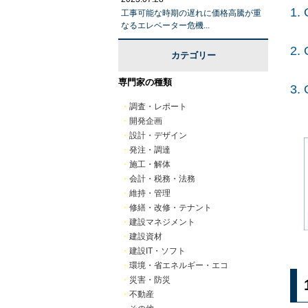
1
工事可能な時期の遅れに価格高騰が重
なるエレベーター危機...
2
カテゴリー
専門家の種類
3
・
調査・レポート
・
開発企画
・
設計・デザイン
・
発注・調達
・
施工・解体
・
会計・税務・法務
・
維持・管理
・
修繕・改修・テナント
・
建設マネジメント
・
建設資材
・
建設IT・ソフト
・
環境・省エネルギー・エコ
・
災害・防災
・
不動産