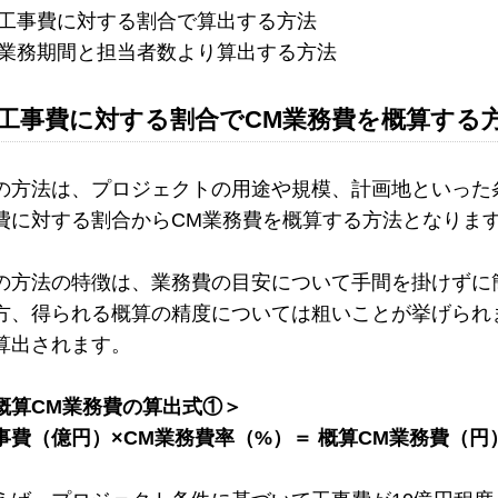
 工事費に対する割合で算出する方法
 業務期間と担当者数より算出する方法
工事費に対する割合でCM業務費を概算する
の方法は、プロジェクトの用途や規模、計画地といった
費に対する割合からCM業務費を概算する方法となりま
の方法の特徴は、業務費の目安について手間を掛けずに
方、得られる概算の精度については粗いことが挙げられ
算出されます。
概算CM業務費の算出式①＞
事費（億円）×CM業務費率（%）＝ 概算CM業務費（円