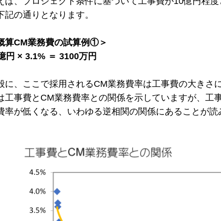
えば、プロジェクト条件に基づいて工事費が10億円程度
下記の通りとなります。
概算CM業務費の試算例①＞
億円 × 3.1% ＝ 3100万円
般に、ここで採用されるCM業務費率は工事費の大きさ
は工事費とCM業務費率との関係を示していますが、工
費率が低くなる、いわゆる逆相関の関係にあることが読