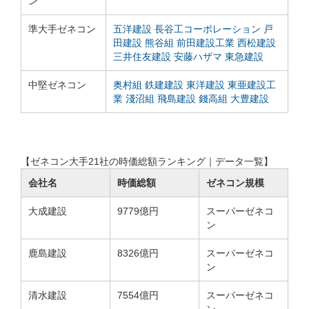
ン
準大手ゼネコン
五洋建設
長谷工コーポレーション
戸
田建設
熊谷組
前田建設工業
西松建設
三井住友建設
安藤ハザマ
東急建設
中堅ゼネコン
奥村組
鉄建建設
東洋建設
東亜建設工
業
淺沼組
飛島建設
錢高組
大豊建設
【ゼネコン大手21社の時価総額ランキング｜データ一覧】
会社名
時価総額
ゼネコン規模
大成建設
9779億円
スーパーゼネコ
ン
鹿島建設
8326億円
スーパーゼネコ
ン
清水建設
7554億円
スーパーゼネコ
ン