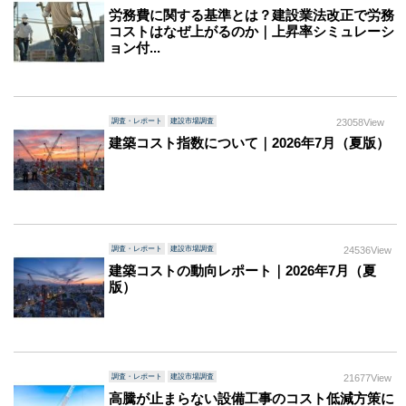
労務費に関する基準とは？建設業法改正で労務
コストはなぜ上がるのか｜上昇率シミュレーシ
ョン付...
調査・レポート
建設市場調査
23058View
建築コスト指数について｜2026年7月（夏版）
調査・レポート
建設市場調査
24536View
建築コストの動向レポート｜2026年7月（夏
版）
調査・レポート
建設市場調査
21677View
高騰が止まらない設備工事のコスト低減方策に