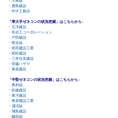
・
大林組
・
鹿島建設
・
竹中工務店
「準大手ゼネコンの状況把握」はこちらから↓
・
五洋建設
・
長谷工コーポレーション
・
戸田建設
・
熊谷組
・
前田建設工業
・
西松建設
・
三井住友建設
・
安藤ハザマ
・
東急建設
「中堅ゼネコンの状況把握」はこちらから↓
・
奥村組
・
鉄建建設
・
東洋建設
・
東亜建設工業
・
淺沼組
・
飛島建設
・
錢高組