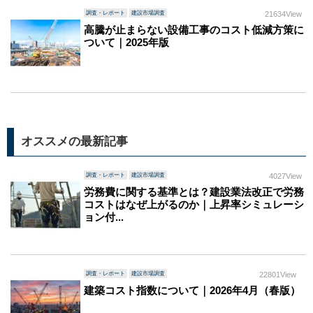
調査・レポート
建設市場調査
21634View
高騰が止まらない設備工事のコスト低減方策に
ついて｜2025年版
オススメの最新記事
調査・レポート
建設市場調査
4027View
労務費に関する基準とは？建設業法改正で労務
コストはなぜ上がるのか｜上昇率シミュレーシ
ョン付...
調査・レポート
建設市場調査
22801View
建築コスト指数について｜2026年4月（春版）