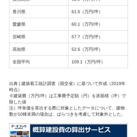
香川県
61.5（万円/坪）
愛媛県
60.1（万円/坪）
宮崎県
57.7（万円/坪）
高知県
52.6（万円/坪）
全国平均
109.1（万円/坪）
出典 | 建築着工統計調査（国交省）に基づいて作成（2019年
時点）
※建築費（万円/坪）は工事費予定額（円）を床面積（坪）で
除した値
注）坪単価を算出する際に対象としたデータについて、建物
数が10棟未満の場合は、ばらつきを考慮して対象外とした。