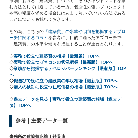
市場における「建築費」について、その水準やトレンドを掴
む方法としては適している一方、個別性の強いプロジェクト
や高い精度を求める場合にはあまり向いていない方法である
ことについても触れておきます。
その為、こちらの
「建築費」の水準や傾向を把握するアプロ
ーチに関するコラム
を参考に、目的に適ったアプローチで
「建築費」の水準や傾向を把握することが重要となります。
◇
実務で役立つ建築費の相場【最新版】TOPへ
◇
実務で役立つゼネコンの状況把握【最新版】TOPへ
◇
業績から把握するデベロッパーランキング【最新版】TOP
へ
◇
職選びで役に立つ建設業の年収相場【最新版】TOPへ
◇
購入の検討に役立つ住宅価格の相場【最新版】TOPへ
◇
過去データを見る｜実務で役立つ建築費の相場【過去デー
タ】TOPへ
参考｜主要データ一覧
事務所の建築費水準｜鉄骨造