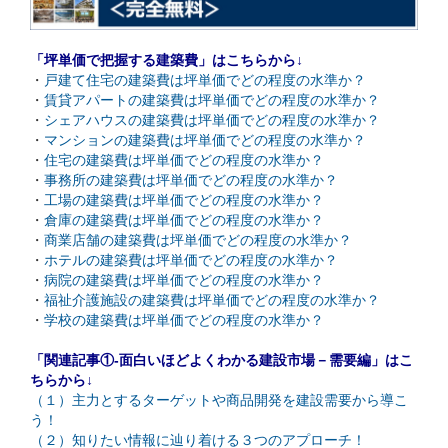
「坪単価で把握する建築費」はこちらから↓
・
戸建て住宅の建築費は坪単価でどの程度の水準か？
・
賃貸アパートの建築費は坪単価でどの程度の水準か？
・
シェアハウスの建築費は坪単価でどの程度の水準か？
・
マンションの建築費は坪単価でどの程度の水準か？
・
住宅の建築費は坪単価でどの程度の水準か？
・
事務所の建築費は坪単価でどの程度の水準か？
・
工場の建築費は坪単価でどの程度の水準か？
・
倉庫の建築費は坪単価でどの程度の水準か？
・
商業店舗の建築費は坪単価でどの程度の水準か？
・
ホテルの建築費は坪単価でどの程度の水準か？
・
病院の建築費は坪単価でどの程度の水準か？
・
福祉介護施設の建築費は坪単価でどの程度の水準か？
・
学校の建築費は坪単価でどの程度の水準か？
「関連記事①-面白いほどよくわかる建設市場－需要編」はこ
ちらから↓
（１）主力とするターゲットや商品開発を建設需要から導こ
う！
（２）知りたい情報に辿り着ける３つのアプローチ！