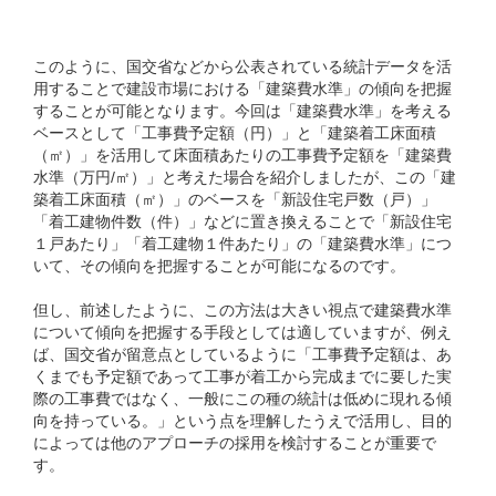
このように、国交省などから公表されている統計データを活
用することで建設市場における「建築費水準」の傾向を把握
することが可能となります。今回は「建築費水準」を考える
ベースとして「工事費予定額（円）」と「建築着工床面積
（㎡）」を活用して床面積あたりの工事費予定額を「建築費
水準（万円/㎡）」と考えた場合を紹介しましたが、この「建
築着工床面積（㎡）」のベースを「新設住宅戸数（戸）」
「着工建物件数（件）」などに置き換えることで「新設住宅
１戸あたり」「着工建物１件あたり」の「建築費水準」につ
いて、その傾向を把握することが可能になるのです。
但し、前述したように、この方法は大きい視点で建築費水準
について傾向を把握する手段としては適していますが、例え
ば、国交省が留意点としているように「工事費予定額は、あ
くまでも予定額であって工事が着工から完成までに要した実
際の工事費ではなく、一般にこの種の統計は低めに現れる傾
向を持っている。」という点を理解したうえで活用し、目的
によっては他のアプローチの採用を検討することが重要で
す。