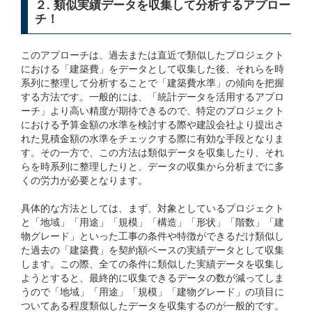
２. 類似実績データを収集して分析するアプロー
チ！
このアプローチは、過去または直近で類似したプロジェクト
における「建築費」をデータとして収集した後、それらを時
系列に整理して分析することで「建築費水準」の傾向を把握
する方法です。一般的には、「統計データを活用するアプロ
ーチ」より高い精度が期待できるので、特定のプロジェクト
における予算金額の水準を検討する際や建設会社より提出さ
れた見積金額の水準をチェックする際に有効な手段となりま
す。その一方で、この方法は類似データを収集したり、それ
らを時系列に整理したりと、データの収集から分析までに多
くの労力が必要となります。
具体的な方法としては、まず、対象としているプロジェクト
と「地域」「用途」「規模」「構造」「形状」「階数」「建
物グレード」といった工事の条件や特徴ができるだけ類似し
た過去の「建築費」を契約額ベースの実績データとして収集
します。この際、全ての条件に類似した実績データを収集し
ようとすると、最終的に収集できるデータの数が減ってしま
うので「地域」「用途」「規模」「建物グレード」の項目に
ついてある程度類似したデータを収集するのが一般的です。