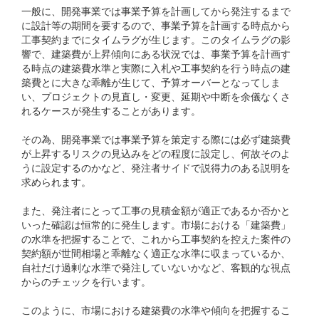
一般に、開発事業では事業予算を計画してから発注するまで
に設計等の期間を要するので、事業予算を計画する時点から
工事契約までにタイムラグが生じます。このタイムラグの影
響で、建築費が上昇傾向にある状況では、事業予算を計画す
る時点の建築費水準と実際に入札や工事契約を行う時点の建
築費とに大きな乖離が生じて、予算オーバーとなってしま
い、プロジェクトの見直し・変更、延期や中断を余儀なくさ
れるケースが発生することがあります。
その為、開発事業では事業予算を策定する際には必ず建築費
が上昇するリスクの見込みをどの程度に設定し、何故そのよ
うに設定するのかなど、発注者サイドで説得力のある説明を
求められます。
また、発注者にとって工事の見積金額が適正であるか否かと
いった確認は恒常的に発生します。市場における「建築費」
の水準を把握することで、これから工事契約を控えた案件の
契約額が世間相場と乖離なく適正な水準に収まっているか、
自社だけ過剰な水準で発注していないかなど、客観的な視点
からのチェックを行います。
このように、市場における建築費の水準や傾向を把握するこ