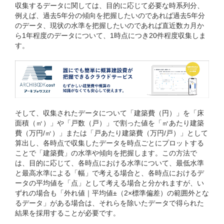
収集するデータに関しては、目的に応じて必要な時系列分、
例えば、過去5年分の傾向を把握したいのであれば過去5年分
のデータ、現状の水準を把握したいのであれば直近数カ月か
ら1年程度のデータについて、1時点につき20件程度収集しま
す。
そして、収集されたデータについて「建築費（円）」を「床
面積（㎡）」や「戸数（戸）」で割った値を「㎡あたり建築
費（万円/㎡）」または「戸あたり建築費（万円/戸）」として
算出し、各時点で収集したデータを時点ごとにプロットする
ことで「建築費」の水準や傾向を把握します。この方法で
は、目的に応じて、各時点における水準について、最低水準
と最高水準による「幅」で考える場合と、各時点におけるデ
ータの平均値を「点」として考える場合と分かれますが、い
ずれの場合も「外れ値｜平均値±（2×標準偏差）の範囲外とな
るデータ」がある場合は、それらを除いたデータで得られた
結果を採用することが必要です。