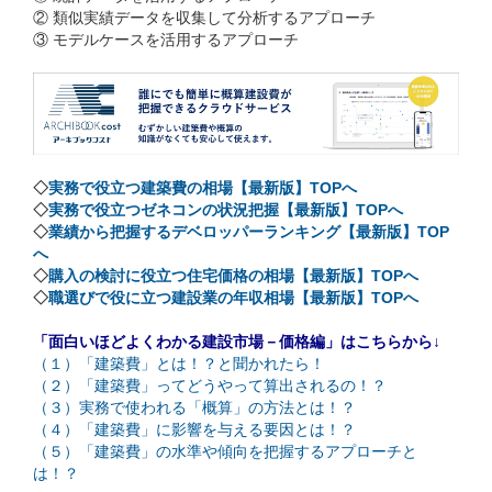
② 類似実績データを収集して分析するアプローチ
③ モデルケースを活用するアプローチ
◇
実務で役立つ建築費の相場【最新版】TOPへ
◇
実務で役立つゼネコンの状況把握【最新版】TOPへ
◇
業績から把握するデベロッパーランキング【最新版】TOP
へ
◇
購入の検討に役立つ住宅価格の相場【最新版】TOPへ
◇
職選びで役に立つ建設業の年収相場【最新版】TOPへ
「面白いほどよくわかる建設市場－価格編」はこちらから↓
（１）「建築費」とは！？と聞かれたら！
（２）「建築費」ってどうやって算出されるの！？
（３）実務で使われる「概算」の方法とは！？
（４）「建築費」に影響を与える要因とは！？
（５）「建築費」の水準や傾向を把握するアプローチと
は！？