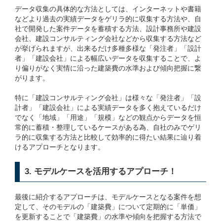
データ収集の具体的な方法としては、インターネットや書籍
などより過去の実績データをゲリラ的に収集する方法や、自
社で開発した案件データを蓄積する方法、設計事務所や建設
会社、建設コンサルティング会社などから収集する方法など
が挙げられますが、出来るだけ多種多様な「発注者」「設計
者」「建設会社」による幅広いデータを収集することで、よ
り偏りがなく実情に沿った建築費の水準および傾向把握に繋
がります。
特に「建設コンサルティング会社」は様々な「発注者」「設
計者」「建設会社」による実績データを多く抱えているだけ
でなく「地域」「用途」「規模」などの観点からデータを恒
常的に蓄積・整理しているケースがある為、自社のみでゲリ
ラ的に収集する方法と比較して効率的に得たい結果に辿り着
けるアプローチとなります。
3. モデルケースを活用するアプローチ！
最後に紹介するアプローチは、モデルケースとなる案件を想
定して、そのモデルの「建築費」について定期的に「単価」
を更新することで「建築費」の水準や傾向を把握する方法で