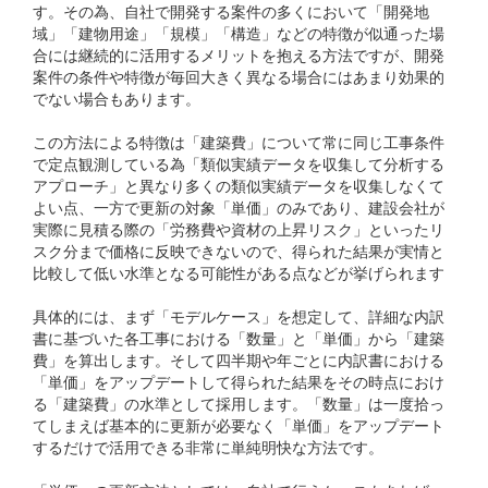
す。その為、自社で開発する案件の多くにおいて「開発地
域」「建物用途」「規模」「構造」などの特徴が似通った場
合には継続的に活用するメリットを抱える方法ですが、開発
案件の条件や特徴が毎回大きく異なる場合にはあまり効果的
でない場合もあります。
この方法による特徴は「建築費」について常に同じ工事条件
で定点観測している為「類似実績データを収集して分析する
アプローチ」と異なり多くの類似実績データを収集しなくて
よい点、一方で更新の対象「単価」のみであり、建設会社が
実際に見積る際の「労務費や資材の上昇リスク」といったリ
スク分まで価格に反映できないので、得られた結果が実情と
比較して低い水準となる可能性がある点などが挙げられます
具体的には、まず「モデルケース」を想定して、詳細な内訳
書に基づいた各工事における「数量」と「単価」から「建築
費」を算出します。そして四半期や年ごとに内訳書における
「単価」をアップデートして得られた結果をその時点におけ
る「建築費」の水準として採用します。「数量」は一度拾っ
てしまえば基本的に更新が必要なく「単価」をアップデート
するだけで活用できる非常に単純明快な方法です。