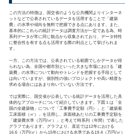
この方法の特徴は、国交省のような公共機関よりインターネ
ットなどで公表されているデータを活用することで「建築
費」の水準や傾向を無料で把握できる点にあります。また、
基本的にこれらの統計データは調査方法が一定である為、時
系列データが常に同じ観点から収集されており、データ特性
に整合性を有する点も活用する際の利点として挙げられま
す。
一方、この方法では、公表されている範囲でしかデータが得
られない為、全国や都市別といった大きな市場における「建
築費」の水準について動向やトレンドを把握する手段として
は向いていますが、個別性の強いプロジェクトや高い精度を
求める場合にはあまり向いていない方法です。
では実際に、国交省が公表している統計データを活用した具
体的なアプローチについて紹介していきます。下図１は「全
国の全建築物」について「工事費予定額（円）」と「建築着
工床面積（㎡）」を活用し、床面積あたりの工事費予定額を
「建築費水準（万円/㎡）」と考えて時系列（年間）で表した
グラフであります。グラフより、直近では12年における
16.6（万円/㎡）から15年における水準である19.4（万円/㎡）