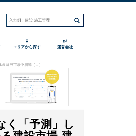
す
エリアから探す
運営会社
場-建設市場予測編（１）
なく「予測」し
る建設市場-建