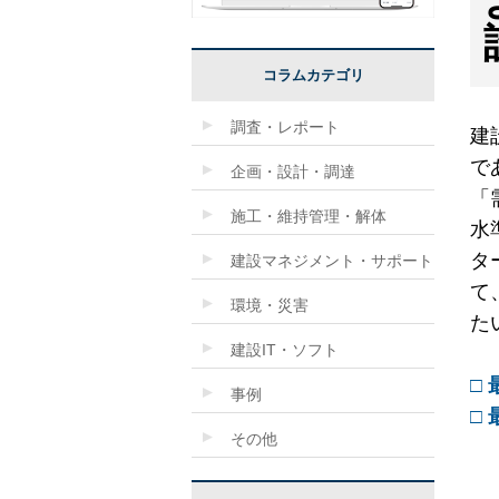
コラムカテゴリ
調査・レポート
建
で
企画・設計・調達
「
施工・維持管理・解体
水
タ
建設マネジメント・サポート
て
環境・災害
た
建設IT・ソフト
□
事例
□
その他