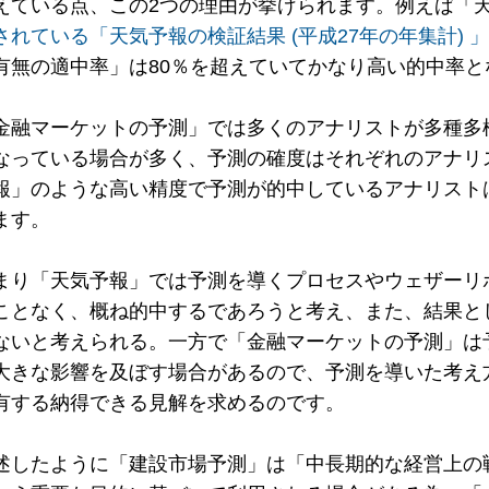
えている点、この2つの理由が挙げられます。例えば「
されている「天気予報の検証結果 (平成27年の年集計) 」
有無の適中率」は80％を超えていてかなり高い的中率と
金融マーケットの予測」では多くのアナリストが多種多
なっている場合が多く、予測の確度はそれぞれのアナリ
報」のような高い精度で予測が的中しているアナリスト
ます。
まり「天気予報」では予測を導くプロセスやウェザーリ
ことなく、概ね的中するであろうと考え、また、結果と
ないと考えられる。一方で「金融マーケットの予測」は
大きな影響を及ぼす場合があるので、予測を導いた考え
有する納得できる見解を求めるのです。
述したように「建設市場予測」は「中長期的な経営上の