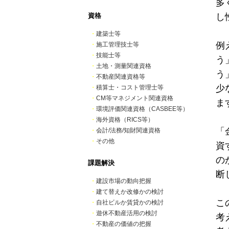
多
資格
し
・
建築士等
例
・
施工管理技士等
・
技能士等
う
・
土地・測量関連資格
う
・
不動産関連資格等
少
・
積算士・コスト管理士等
・
CM等マネジメント関連資格
ま
・
環境評価関連資格（CASBEE等）
・
海外資格（RICS等）
「
・
会計/法務/知財関連資格
・
その他
資
の
課題解決
断
・
建設市場の動向把握
・
建て替えか改修かの検討
こ
・
自社ビルか賃貸かの検討
・
遊休不動産活用の検討
考
・
不動産の価値の把握