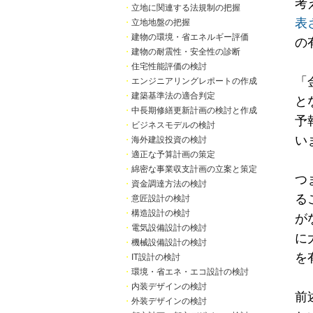
考
・
立地に関連する法規制の把握
表
・
立地地盤の把握
・
建物の環境・省エネルギー評価
の
・
建物の耐震性・安全性の診断
・
住宅性能評価の検討
「
・
エンジニアリングレポートの作成
・
建築基準法の適合判定
と
・
中長期修繕更新計画の検討と作成
予
・
ビジネスモデルの検討
い
・
海外建設投資の検討
・
適正な予算計画の策定
・
綿密な事業収支計画の立案と策定
つ
・
資金調達方法の検討
る
・
意匠設計の検討
・
構造設計の検討
が
・
電気設備設計の検討
に
・
機械設備設計の検討
を
・
IT設計の検討
・
環境・省エネ・エコ設計の検討
・
内装デザインの検討
前
・
外装デザインの検討