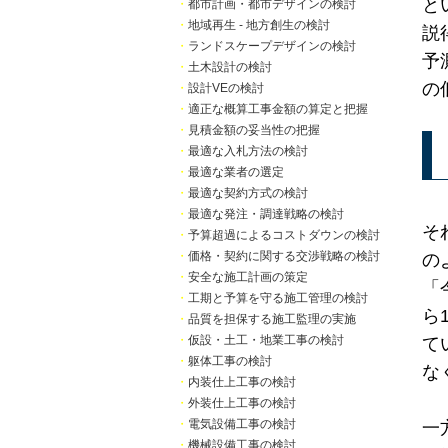
と
・
都市計画・都市デザインの検討
・
地域再生 - 地方創生の検討
説
・
ランドスケープデザインの検討
予
・
土木設計の検討
の
・
設計VEの検討
・
適正な概算工事金額の算定と把握
・
見積金額の妥当性の把握
・
最適な入札方法の検討
・
最適な業者の選定
・
最適な契約方式の検討
・
最適な発注・調達戦略の検討
そ
・
予算超過によるコストダウンの検討
・
価格・契約に関する交渉戦略の検討
の
・
安全な施工計画の策定
「
・
工期と予算を守る施工管理の検討
ら
・
品質を担保する施工監理の実施
・
仮設・土工・地業工事の検討
て
・
躯体工事の検討
な
・
内装仕上工事の検討
・
外装仕上工事の検討
・
電気設備工事の検討
一
・
機械設備工事の検討