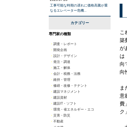
工事可能な時期の遅れに価格高騰が重
なるエレベーター危機...
カテゴリー
こ
専門家の種類
築
・
調査・レポート
が
・
開発企画
は
・
設計・デザイン
・
発注・調達
向
・
施工・解体
向
・
会計・税務・法務
・
維持・管理
・
修繕・改修・テナント
ま
・
建設マネジメント
意
・
建設資材
費
・
建設IT・ソフト
・
環境・省エネルギー・エコ
ク
・
災害・防災
・
不動産