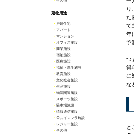
一
・
その他
り
建物用途
た
・
戸建住宅
て
・
アパート
年
・
マンション
予
・
オフィス施設
・
商業施設
・
宿泊施設
つ
・
医療施設
得
・
福祉・厚生施設
・
教育施設
に
・
文化社会施設
な
・
生産施設
・
物流関連施設
・
スポーツ施設
・
駐車場施設
・
情報通信施設
・
公共インフラ施設
・
レジャー施設
と
・
その他