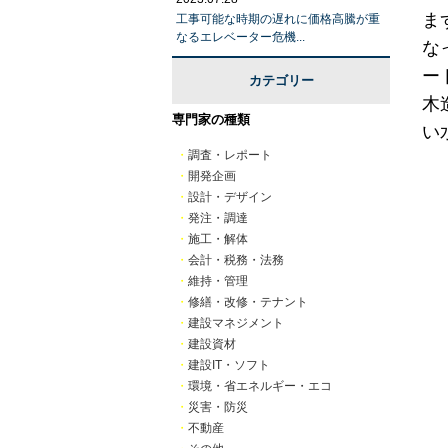
ま
工事可能な時期の遅れに価格高騰が重
なるエレベーター危機...
な
ー
カテゴリー
木
専門家の種類
い
・
調査・レポート
・
開発企画
・
設計・デザイン
・
発注・調達
・
施工・解体
・
会計・税務・法務
・
維持・管理
・
修繕・改修・テナント
・
建設マネジメント
・
建設資材
・
建設IT・ソフト
・
環境・省エネルギー・エコ
・
災害・防災
・
不動産