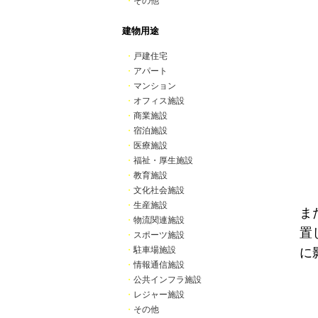
・
その他
建物用途
・
戸建住宅
・
アパート
・
マンション
・
オフィス施設
・
商業施設
・
宿泊施設
・
医療施設
・
福祉・厚生施設
・
教育施設
・
文化社会施設
・
生産施設
ま
・
物流関連施設
置
・
スポーツ施設
・
駐車場施設
に
・
情報通信施設
・
公共インフラ施設
・
レジャー施設
・
その他