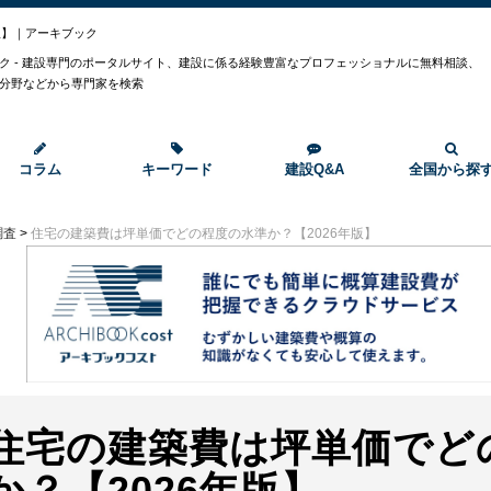
版】｜アーキブック
ク - 建設専門のポータルサイト、建設に係る経験豊富なプロフェッショナルに無料相談、
分野などから専門家を検索
コラム
キーワード
建設Q&A
全国から探
調査
>
住宅の建築費は坪単価でどの程度の水準か？【2026年版】
住宅の建築費は坪単価でど
か？【2026年版】