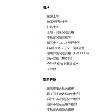
資格
・
建築士等
・
施工管理技士等
・
技能士等
・
土地・測量関連資格
・
不動産関連資格等
・
積算士・コスト管理士等
・
CM等マネジメント関連資格
・
環境評価関連資格（CASBEE等）
・
海外資格（RICS等）
・
会計/法務/知財関連資格
・
その他
課題解決
・
建設市場の動向把握
・
建て替えか改修かの検討
・
自社ビルか賃貸かの検討
・
遊休不動産活用の検討
・
不動産の価値の把握