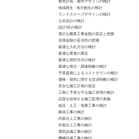
・
都市計画・都市デザインの検討
・
地域再生 - 地方創生の検討
・
ランドスケープデザインの検討
・
土木設計の検討
・
設計VEの検討
・
適正な概算工事金額の算定と把握
・
見積金額の妥当性の把握
・
最適な入札方法の検討
・
最適な業者の選定
・
最適な契約方式の検討
・
最適な発注・調達戦略の検討
・
予算超過によるコストダウンの検討
・
価格・契約に関する交渉戦略の検討
・
安全な施工計画の策定
・
工期と予算を守る施工管理の検討
・
品質を担保する施工監理の実施
・
仮設・土工・地業工事の検討
・
躯体工事の検討
・
内装仕上工事の検討
・
外装仕上工事の検討
・
電気設備工事の検討
・
機械設備工事の検討