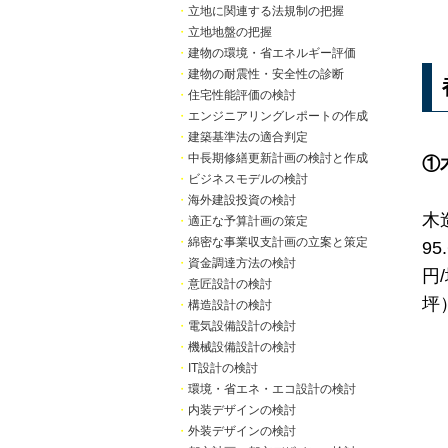
・
立地に関連する法規制の把握
・
立地地盤の把握
・
建物の環境・省エネルギー評価
・
建物の耐震性・安全性の診断
・
住宅性能評価の検討
・
エンジニアリングレポートの作成
・
建築基準法の適合判定
・
中長期修繕更新計画の検討と作成
①
・
ビジネスモデルの検討
・
海外建設投資の検討
木
・
適正な予算計画の策定
・
綿密な事業収支計画の立案と策定
9
・
資金調達方法の検討
円
・
意匠設計の検討
坪
・
構造設計の検討
・
電気設備設計の検討
・
機械設備設計の検討
・
IT設計の検討
・
環境・省エネ・エコ設計の検討
・
内装デザインの検討
・
外装デザインの検討