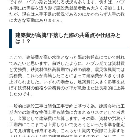
ですが、バブル期とは異なる状況もあります。例えば、バブ
ル期には需要を追う形で建設業就業者数も大きく増加しまし
たが、現在は人手不足の状況であるのにかかわらず人手の数
に大きな変動はありません。
建築費が高騰/下落した際の共通点や仕組みと
は！？
ここで、建築費が高い水準となった際の共通点について触れ
てみたいと思います。前述したように、バブル期では資材費
と労務費、鉄資材価格高騰期では鉄の価格、震災復興期では
労務費、これらが高騰したことによって建築費が大きく引き
上げられました。いずれの場合も、建築費に大きく影響を及
ぼす鉄資材の価格や労務費の水準が急激または長期的に上昇
したのです。
一般的に建設工事は請負工事契約に基づく為、建設会社は工
期内での急激な物価上昇も請負に含まれるリスクとして考慮
し、金額として建築費に加算します。その際、資材や労務が
工期内にここまでは上昇しないであろうといった水準を想定
して見積書を作成する為、これらが工期内で実際に上昇する
よりも大きなふり幅で建築費が高騰するのです。そして、こ