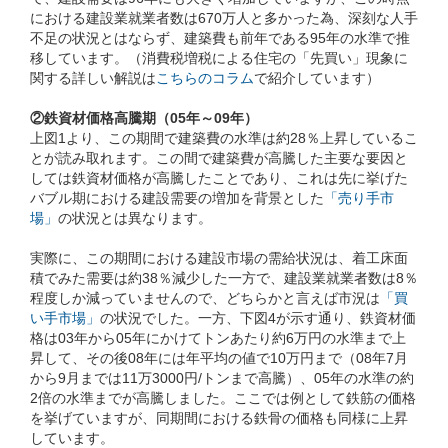
における建設業就業者数は670万人と多かった為、深刻な人手
不足の状況とはならず、建築費も前年である95年の水準で推
移しています。（消費税増税による住宅の「先買い」現象に
関する詳しい解説は
こちらのコラム
で紹介しています）
②鉄資材価格高騰期（05年～09年）
上図1より、この期間で建築費の水準は約28％上昇しているこ
とが読み取れます。この間で建築費が高騰した主要な要因と
しては鉄資材価格が高騰したことであり、これは先に挙げた
バブル期における建設需要の増加を背景とした
「売り手市
場」
の状況とは異なります。
実際に、この期間における建設市場の需給状況は、着工床面
積でみた需要は約38％減少した一方で、建設業就業者数は8％
程度しか減っていませんので、どちらかと言えば市況は
「買
い手市場」
の状況でした。一方、下図4が示す通り、鉄資材価
格は03年から05年にかけてトンあたり約6万円の水準まで上
昇して、その後08年には年平均の値で10万円まで（08年7月
から9月までは11万3000円/トンまで高騰）、05年の水準の約
2倍の水準までが高騰しました。ここでは例として鉄筋の価格
を挙げていますが、同期間における鉄骨の価格も同様に上昇
しています。