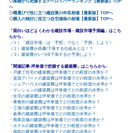
◇
業績から把握するデベロッパーランキング【最新版】TOP
へ
◇
職選びで役に立つ建設業の年収相場【最新版】TOPへ
◇
購入の検討に役立つ住宅価格の相場【最新版】TOPへ
「面白いほどよくわかる建設市場－建設市場予測編」はこち
らから↓
（１）「建設市場」は「予想」でなく「予測」しよう！
（２）建築費が高騰/下落する仕組みとは！？
（３）建築費がいつ頃下落するか予測しよう！
「関連記事-坪単価で把握する建築費」はこちらから↓
・
戸建て住宅の建築費は坪単価でどの程度の水準か？
・
賃貸アパートの建築費は坪単価でどの程度の水準か？
・
シェアハウスの建築費は坪単価でどの程度の水準か？
・
マンションの建築費は坪単価でどの程度の水準か？
・
住宅の建築費は坪単価でどの程度の水準か？
・
事務所の建築費は坪単価でどの程度の水準か？
・
工場の建築費は坪単価でどの程度の水準か？
・
倉庫の建築費は坪単価でどの程度の水準か？
・
商業店舗の建築費は坪単価でどの程度の水準か？
・
ホテルの建築費は坪単価でどの程度の水準か？
・
病院の建築費は坪単価でどの程度の水準か？