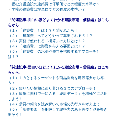
・
福祉介護施設の建築費は坪単価でどの程度の水準か？
・
学校の建築費は坪単価でどの程度の水準か？
「関連記事-面白いほどよくわかる建設市場－価格編」はこち
らから↓
（１）「建築費」とは！？と聞かれたら！
（２）「建築費」ってどうやって算出されるの！？
（３）実務で使われる「概算」の方法とは！？
（４）「建築費」に影響を与える要因とは！？
（５）「建築費」の水準や傾向を把握するアプローチと
は！？
「関連記事-面白いほどよくわかる建設市場－需要編」はこち
らから↓
（１）主力とするターゲットや商品開発を建設需要から導こ
う！
（２）知りたい情報に辿り着ける３つのアプローチ！
（３）簡単に無料で手に入る「統計データ」を積極的に活用
しよう！
（４）需要の傾向を読み解いて市場の先行きを考えよう！
（５）「影響要因」を把握して説得力のある需要予測を導き
出そう！