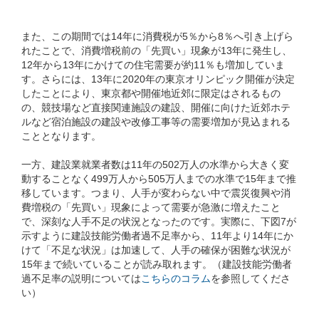
また、この期間では14年に消費税が5％から8％へ引き上げら
れたことで、消費増税前の「先買い」現象が13年に発生し、
12年から13年にかけての住宅需要が約11％も増加していま
す。さらには、13年に2020年の東京オリンピック開催が決定
したことにより、東京都や開催地近郊に限定はされるもの
の、競技場など直接関連施設の建設、開催に向けた近郊ホテ
ルなど宿泊施設の建設や改修工事等の需要増加が見込まれる
こととなります。
一方、建設業就業者数は11年の502万人の水準から大きく変
動することなく499万人から505万人までの水準で15年まで推
移しています。つまり、人手が変わらない中で震災復興や消
費増税の「先買い」現象によって需要が急激に増えたこと
で、深刻な人手不足の状況となったのです。実際に、下図7が
示すように建設技能労働者過不足率から、11年より14年にか
けて「不足な状況」は加速して、人手の確保が困難な状況が
15年まで続いていることが読み取れます。（建設技能労働者
過不足率の説明については
こちらのコラム
を参照してくださ
い）