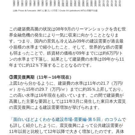
この建築費高騰の状況は08年9月のリーマンショックを含む世
界金融危機の発生により一気に収束に向かうこととなりま
す。つまり、国内の景気も冷え込み09年の建設需要が過去最
小規模の水準まで縮小したこと、そして、世界的な鉄の需要
も弱まったことで、鉄資材の価格が09年までには約6万円/ト
ンの水準まで下落し、結果として建築費の水準は09年から11
年までに約12％下落することとなるのです。
③震災復興期（11年～16年現在）
上図1から分かるように、建築費の水準は11年の21.7（万円/
㎡）から15年の29.7（万円/㎡）までに約35％上昇しており、
この高い水準は16年現在も続いています。この間で建築費が
高騰した主要な要因としては11年3月に発生した東日本大震災
の震災復興による建設需要増加が挙げられます。
「面白いほどよくわかる建設市場-需要編-第５回」のコラム
で
も詳しく紹介したように、震災復興によって公共建設需要が
11年以前と比較して12年以降で大きく増加したのです。具体