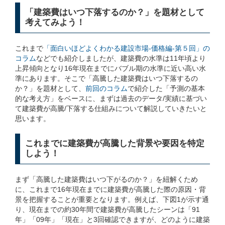
「建築費はいつ下落するのか？」を題材として
考えてみよう！
これまで
「面白いほどよくわかる建設市場-価格編-第５回」の
コラム
などでも紹介しましたが、建築費の水準は11年頃より
上昇傾向となり16年現在までにバブル期の水準に近い高い水
準にあります。そこで「高騰した建築費はいつ下落するの
か？」を題材として、
前回のコラム
で紹介した「予測の基本
的な考え方」をベースに、まずは過去のデータ/実績に基づい
て建築費が高騰/下落する仕組みについて解説していきたいと
思います。
これまでに建築費が高騰した背景や要因を特定
しよう！
まず「高騰した建築費はいつ下がるのか？」を紐解くため
に、これまで16年現在までに建築費が高騰した際の原因・背
景を把握することが重要となります。例えば、下図1が示す通
り、現在までの約30年間で建築費が高騰したシーンは「91
年」「09年」「現在」と3回確認できますが、どのように建築