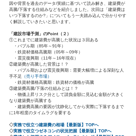
因や背景を過去のデータ/実績に基づいて読み解き、建築費が
高騰/下落する仕組みなどを紹介しました。次回は「建築費は
いつ下落するのか?」についてもう一夫踏み込んで分かりやす
く解説していきたいと思います。
「建設市場予測」のPoint（２）
①これまでに建築費が高騰した状況は３回ある
・バブル期（85年～91年）
・鉄資材価格高騰期（05年～09年）
・震災復興期（11年～16年現在）
②建築費が高騰した背景は！？
・バブル期および震災復興期：需要大幅増による深刻な人
手不足
（売り手市場）
・鉄資材価格高騰期：鉄資材の価格が高騰
③建築費高騰/下落の仕組みとは！？
・物価上昇リスク分として請負金額に見込む金額が大きく
なり建築費が高騰する
・建築費高騰の要因が沈静化してから実際に下落するまで
に1年程度のタイムラグを要する
◇
実務で役立つ建築費の相場【最新版】TOPへ
◇
実務で役立つゼネコンの状況把握【最新版】TOPへ