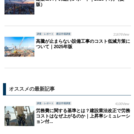
版）
調査・レポート
建設市場調査
21676View
高騰が止まらない設備工事のコスト低減方策に
ついて｜2025年版
オススメの最新記事
調査・レポート
建設市場調査
4100View
労務費に関する基準とは？建設業法改正で労務
コストはなぜ上がるのか｜上昇率シミュレーシ
ョン付...