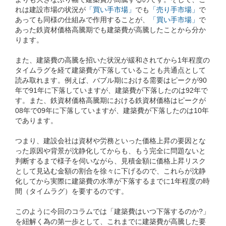
れは建設市場の状況が
「買い手市場」
でも
「売り手市場」
で
あっても同様の仕組みで作用することが、
「買い手市場」
で
あった鉄資材価格高騰期でも建築費が高騰したことから分か
ります。
また、建築費の高騰を招いた状況が緩和されてから1年程度の
タイムラグを経て建築費が下落していることも共通点として
読み取れます。例えば、バブル期における需要はピークが90
年で91年に下落していますが、建築費が下落したのは92年で
す。また、鉄資材価格高騰期における鉄資材価格はピークが
08年で09年に下落していますが、建築費が下落したのは10年
であります。
つまり、建設会社は資材や労務といった価格上昇の要因とな
った原因や背景が沈静化してからも、もう完全に問題ないと
判断するまで様子を伺いながら、見積金額に価格上昇リスク
として見込む金額の割合を徐々に下げるので、これらが沈静
化してから実際に建築費の水準が下落するまでに1年程度の時
間（タイムラグ）を要するのです。
このように今回のコラムでは「建築費はいつ下落するのか?」
を紐解く為の第一歩として、これまでに建築費が高騰した要