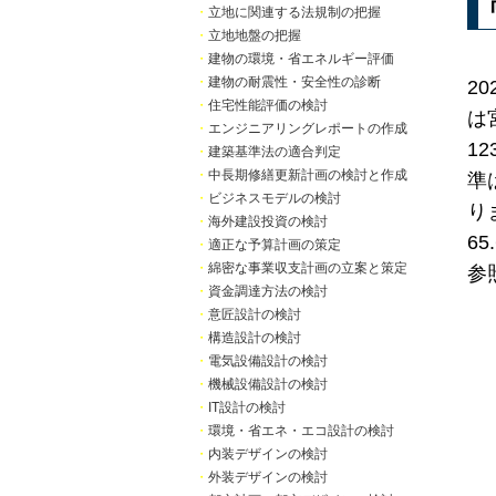
・
立地に関連する法規制の把握
・
立地地盤の把握
・
建物の環境・省エネルギー評価
・
建物の耐震性・安全性の診断
2
・
住宅性能評価の検討
は
・
エンジニアリングレポートの作成
1
・
建築基準法の適合判定
・
中長期修繕更新計画の検討と作成
準
・
ビジネスモデルの検討
り
・
海外建設投資の検討
6
・
適正な予算計画の策定
・
綿密な事業収支計画の立案と策定
参
・
資金調達方法の検討
・
意匠設計の検討
・
構造設計の検討
・
電気設備設計の検討
・
機械設備設計の検討
・
IT設計の検討
・
環境・省エネ・エコ設計の検討
・
内装デザインの検討
・
外装デザインの検討