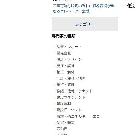
低
工事可能な時期の遅れに価格高騰が重
なるエレベーター危機...
カテゴリー
専門家の種類
・
調査・レポート
・
開発企画
・
設計・デザイン
・
発注・調達
・
施工・解体
・
会計・税務・法務
・
維持・管理
・
修繕・改修・テナント
・
建設マネジメント
・
建設資材
・
建設IT・ソフト
・
環境・省エネルギー・エコ
・
災害・防災
・
不動産