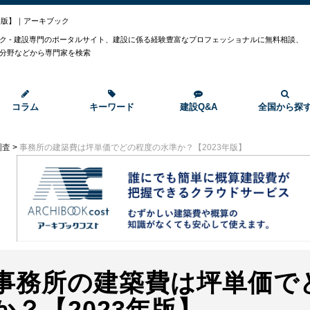
年版】｜アーキブック
ク - 建設専門のポータルサイト、建設に係る経験豊富なプロフェッショナルに無料相談、
分野などから専門家を検索
コラム
キーワード
建設Q&A
全国から探
調査
>
事務所の建築費は坪単価でどの程度の水準か？【2023年版】
事務所の建築費は坪単価で
か？【2023年版】