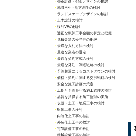
・
都市計画・都市デザインの検討
・
地域再生 - 地方創生の検討
・
ランドスケープデザインの検討
・
土木設計の検討
・
設計VEの検討
・
適正な概算工事金額の算定と把握
・
見積金額の妥当性の把握
・
最適な入札方法の検討
・
最適な業者の選定
・
最適な契約方式の検討
・
最適な発注・調達戦略の検討
・
予算超過によるコストダウンの検討
・
価格・契約に関する交渉戦略の検討
・
安全な施工計画の策定
・
工期と予算を守る施工管理の検討
・
品質を担保する施工監理の実施
・
仮設・土工・地業工事の検討
・
躯体工事の検討
・
内装仕上工事の検討
・
外装仕上工事の検討
・
電気設備工事の検討
・
機械設備工事の検討