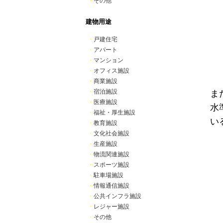
・
その他
建物用途
・
戸建住宅
・
アパート
・
マンション
・
オフィス施設
・
商業施設
・
宿泊施設
ま
・
医療施設
水
・
福祉・厚生施設
い
・
教育施設
・
文化社会施設
・
生産施設
・
物流関連施設
・
スポーツ施設
・
駐車場施設
・
情報通信施設
・
公共インフラ施設
・
レジャー施設
・
その他