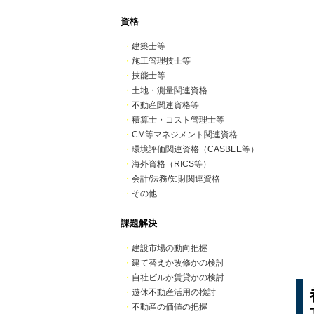
資格
・
建築士等
・
施工管理技士等
・
技能士等
・
土地・測量関連資格
・
不動産関連資格等
・
積算士・コスト管理士等
・
CM等マネジメント関連資格
・
環境評価関連資格（CASBEE等）
・
海外資格（RICS等）
・
会計/法務/知財関連資格
・
その他
課題解決
・
建設市場の動向把握
・
建て替えか改修かの検討
・
自社ビルか賃貸かの検討
・
遊休不動産活用の検討
・
不動産の価値の把握