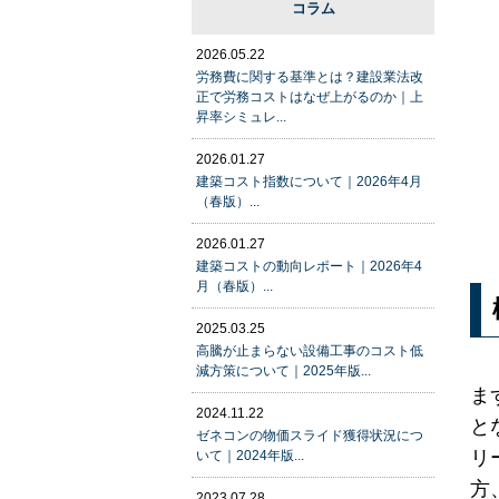
コラム
2026.05.22
労務費に関する基準とは？建設業法改
正で労務コストはなぜ上がるのか｜上
昇率シミュレ...
2026.01.27
建築コスト指数について｜2026年4月
（春版）...
2026.01.27
建築コストの動向レポート｜2026年4
月（春版）...
2025.03.25
高騰が止まらない設備工事のコスト低
減方策について｜2025年版...
ま
2024.11.22
と
ゼネコンの物価スライド獲得状況につ
リ
いて｜2024年版...
方
2023.07.28