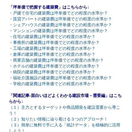
「坪単価で把握する建築費」はこちらから↓
・
戸建て住宅の建築費は坪単価でどの程度の水準か？
・
賃貸アパートの建築費は坪単価でどの程度の水準か？
・
シェアハウスの建築費は坪単価でどの程度の水準か？
・
マンションの建築費は坪単価でどの程度の水準か？
・
住宅の建築費は坪単価でどの程度の水準か？
・
事務所の建築費は坪単価でどの程度の水準か？
・
工場の建築費は坪単価でどの程度の水準か？
・
倉庫の建築費は坪単価でどの程度の水準か？
・
商業店舗の建築費は坪単価でどの程度の水準か？
・
ホテルの建築費は坪単価でどの程度の水準か？
・
病院の建築費は坪単価でどの程度の水準か？
・
福祉介護施設の建築費は坪単価でどの程度の水準か？
・
学校の建築費は坪単価でどの程度の水準か？
「関連記事-面白いほどよくわかる建設市場－需要編」はこち
らから↓
（１）主力とするターゲットや商品開発を建設需要から導こ
う！
（２）知りたい情報に辿り着ける３つのアプローチ！
（３）簡単に無料で手に入る「統計データ」を積極的に活用
しよう！