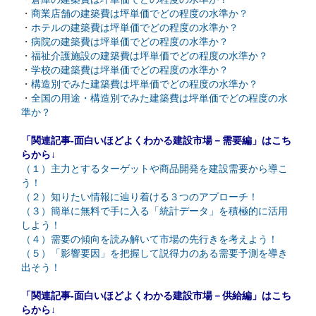
・
商業店舗の建築費は坪単価でどの程度の水準か？
・
ホテルの建築費は坪単価でどの程度の水準か？
・
病院の建築費は坪単価でどの程度の水準か？
・
福祉介護施設の建築費は坪単価でどの程度の水準か？
・
学校の建築費は坪単価でどの程度の水準か？
・
構造別でみた建築費は坪単価でどの程度の水準か？
・
全国の用途・構造別でみた建築費は坪単価でどの程度の水
準か？
「関連記事-面白いほどよくわかる建設市場－需要編」はこち
らから↓
（１）主力とするターゲットや商品開発を建設需要から導こ
う！
（２）知りたい情報に辿り着ける３つのアプローチ！
（３）簡単に無料で手に入る「統計データ」を積極的に活用
しよう！
（４）需要の傾向を読み解いて市場の先行きを考えよう！
（５）「影響要因」を把握して説得力のある需要予測を導き
出そう！
「関連記事-面白いほどよくわかる建設市場－供給編」はこち
らから↓