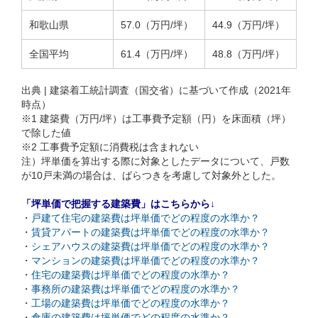
和歌山県
57.0（万円/坪）
44.9（万円/坪）
全国平均
61.4（万円/坪）
48.8（万円/坪）
出典 | 建築着工統計調査（国交省）に基づいて作成（2021年
時点）
※1 建築費（万円/坪）は工事費予定額（円）を床面積（坪）
で除した値
※2 工事費予定額に消費税は含まれない
注）坪単価を算出する際に対象としたデータについて、戸数
が10戸未満の場合は、ばらつきを考慮して対象外とした。
「坪単価で把握する建築費」はこちらから↓
・
戸建て住宅の建築費は坪単価でどの程度の水準か？
・
賃貸アパートの建築費は坪単価でどの程度の水準か？
・
シェアハウスの建築費は坪単価でどの程度の水準か？
・
マンションの建築費は坪単価でどの程度の水準か？
・
住宅の建築費は坪単価でどの程度の水準か？
・
事務所の建築費は坪単価でどの程度の水準か？
・
工場の建築費は坪単価でどの程度の水準か？
・
倉庫の建築費は坪単価でどの程度の水準か？