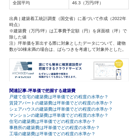
全国平均
46.3（万円/坪）
出典 | 建築着工統計調査（国交省）に基づいて作成（2022年
時点）
※建築費（万円/坪）は工事費予定額（円）を床面積（坪）で
除した値
注）坪単価を算出する際に対象としたデータについて、建物
数が10棟未満の場合は、ばらつきを考慮して対象外とした。
関連記事-坪単価で把握する建築費
戸建て住宅の建築費は坪単価でどの程度の水準か？
賃貸アパートの建築費は坪単価でどの程度の水準か？
シェアハウスの建築費は坪単価でどの程度の水準か？
マンションの建築費は坪単価でどの程度の水準か？
住宅の建築費は坪単価でどの程度の水準か？
事務所の建築費は坪単価でどの程度の水準か？
工場の建築費は坪単価でどの程度の水準か？