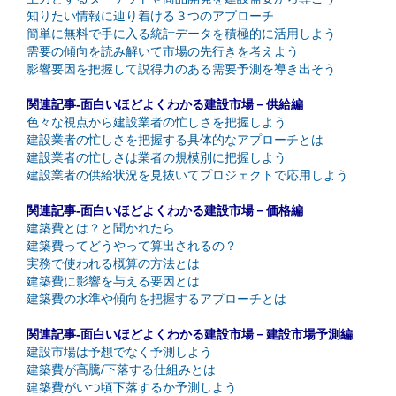
知りたい情報に辿り着ける３つのアプローチ
簡単に無料で手に入る統計データを積極的に活用しよう
需要の傾向を読み解いて市場の先行きを考えよう
影響要因を把握して説得力のある需要予測を導き出そう
関連記事-面白いほどよくわかる建設市場－供給編
色々な視点から建設業者の忙しさを把握しよう
建設業者の忙しさを把握する具体的なアプローチとは
建設業者の忙しさは業者の規模別に把握しよう
建設業者の供給状況を見抜いてプロジェクトで応用しよう
関連記事-面白いほどよくわかる建設市場－価格編
建築費とは？と聞かれたら
建築費ってどうやって算出されるの？
実務で使われる概算の方法とは
建築費に影響を与える要因とは
建築費の水準や傾向を把握するアプローチとは
関連記事-面白いほどよくわかる建設市場－建設市場予測編
建設市場は予想でなく予測しよう
建築費が高騰/下落する仕組みとは
建築費がいつ頃下落するか予測しよう