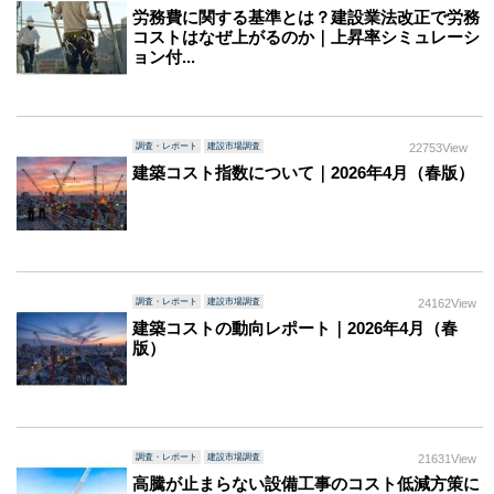
労務費に関する基準とは？建設業法改正で労務
コストはなぜ上がるのか｜上昇率シミュレーシ
ョン付...
調査・レポート
建設市場調査
22753View
建築コスト指数について｜2026年4月（春版）
調査・レポート
建設市場調査
24162View
建築コストの動向レポート｜2026年4月（春
版）
調査・レポート
建設市場調査
21631View
高騰が止まらない設備工事のコスト低減方策に